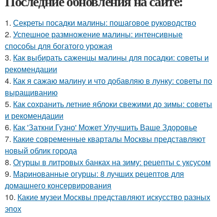
Последние обновления на сайте:
1.
Секреты посадки малины: пошаговое руководство
2.
Успешное размножение малины: интенсивные
способы для богатого урожая
3.
Как выбирать саженцы малины для посадки: советы и
рекомендации
4.
Как я сажаю малину и что добавляю в лунку: советы по
выращиванию
5.
Как сохранить летние яблоки свежими до зимы: советы
и рекомендации
6.
Как 'Заткни Гузно' Может Улучшить Ваше Здоровье
7.
Какие современные кварталы Москвы представляют
новый облик города
8.
Огурцы в литровых банках на зиму: рецепты с уксусом
9.
Маринованные огурцы: 8 лучших рецептов для
домашнего консервирования
10.
Какие музеи Москвы представляют искусство разных
эпох