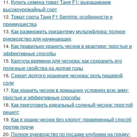
11.
Купить семена томат Таня F1: выращиваем
высокоурожайный сорт
12.
Томат сорта Таня F1 Seminis: особенности и
преимущества
13.
Как размножить хризантему мультифлора: полное
руководство для начинающих
14.
Как правильно хранить чеснок в квартире: простые и
эффективные способы
15.
Капсула времени для чеснока: как сохранить его
полезные свойства на долгие годы
16.
Секрет долгого хранения чеснока: роль пищевой
соли
17.
Как хранить чеснок в домашних условиях всю зиму:
простые и эффективные способы
18.
Как приготовить идеальный соленый чеснок: простой
рецепт
19.
Как я храню чеснок без хлопот: проверенный способ
против порчи
20.
Полное руководство по посадке клубники на грядку: