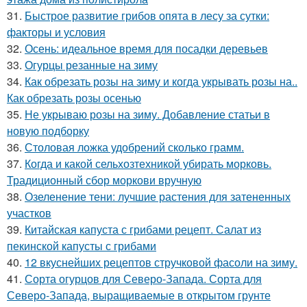
31.
Быстрое развитие грибов опята в лесу за сутки:
факторы и условия
32.
Осень: идеальное время для посадки деревьев
33.
Огурцы резанные на зиму
34.
Как обрезать розы на зиму и когда укрывать розы на..
Как обрезать розы осенью
35.
Не укрываю розы на зиму. Добавление статьи в
новую подборку
36.
Столовая ложка удобрений сколько грамм.
37.
Когда и какой сельхозтехникой убирать морковь.
Традиционный сбор моркови вручную
38.
Озеленение тени: лучшие растения для затененных
участков
39.
Китайская капуста с грибами рецепт. Салат из
пекинской капусты с грибами
40.
12 вкуснейших рецептов стручковой фасоли на зиму.
41.
Сорта огурцов для Северо-Запада. Сорта для
Северо-Запада, выращиваемые в открытом грунте