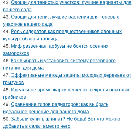
42.
Овощи для тенистых участков: лучшие варианты для
вашего сада
43.
Овощи для тени: лучшие растения для теневых
участков вашего сада
44.
Роль сидератов как предшественников овощных
культур: обзор и таблица
45.
Миф развенчан: арбузы не боятся осенних
заморозков
46.
Как выбрать и установить систему резервного
питания для дома
47.
Эффективные методы защиты молодых деревьев от
грызунов
48.
Идеальное время жарки вешенок: секреты опытных
грибников
49.
Сравнение типов радиаторов: как выбрать
идеальное решение для вашего дома
50.
Забыли купить шпинат? Не беда! Вот что можно
добавить в салат вместо него