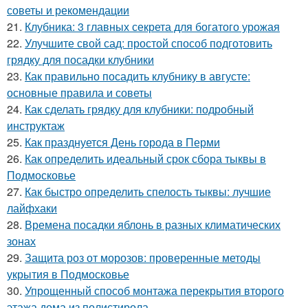
советы и рекомендации
21.
Клубника: 3 главных секрета для богатого урожая
22.
Улучшите свой сад: простой способ подготовить
грядку для посадки клубники
23.
Как правильно посадить клубнику в августе:
основные правила и советы
24.
Как сделать грядку для клубники: подробный
инструктаж
25.
Как празднуется День города в Перми
26.
Как определить идеальный срок сбора тыквы в
Подмосковье
27.
Как быстро определить спелость тыквы: лучшие
лайфхаки
28.
Времена посадки яблонь в разных климатических
зонах
29.
Защита роз от морозов: проверенные методы
укрытия в Подмосковье
30.
Упрощенный способ монтажа перекрытия второго
этажа дома из полистирола