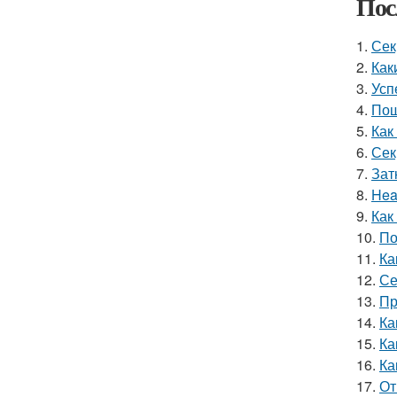
Пос
1.
Сек
2.
Как
3.
Усп
4.
Пош
5.
Как
6.
Сек
7.
Зат
8.
Hea
9.
Как
10.
По
11.
Ка
12.
Се
13.
Пр
14.
Ка
15.
Ка
16.
Ка
17.
От