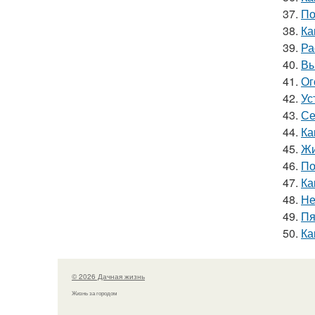
37.
По
38.
Ка
39.
Ра
40.
Вы
41.
Ог
42.
Ус
43.
Се
44.
Ка
45.
Жи
46.
По
47.
Ка
48.
Не
49.
Пя
50.
Ка
© 2026 Дачная жизнь
Жизнь за городом