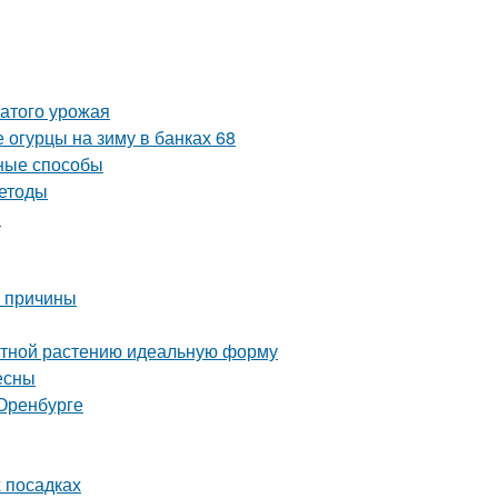
атого урожая
 огурцы на зиму в банках 68
вные способы
методы
ы
е причины
атной растению идеальную форму
есны
Оренбурге
х посадках