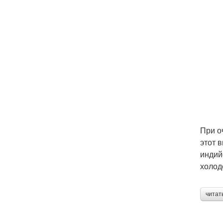
При о
этот 
индий
холод
читат