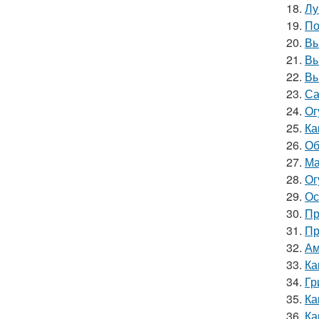
18.
Лу
19.
По
20.
Вы
21.
Вы
22.
Вы
23.
Са
24.
Ог
25.
Ка
26.
Об
27.
Ма
28.
Ог
29.
Ос
30.
Пр
31.
Пр
32.
Ам
33.
Ка
34.
Гр
35.
Ка
36.
Ка