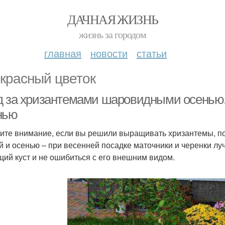
ДАЧНАЯ ЖИЗНЬ
жизнь за городом
главная
новости
статьи
красный цветок
д за хризантемами шаровидными осенью.
нью
ите внимание, если вы решили выращивать хризантемы, пос
й и осенью – при весенней посадке маточники и черенки л
щий куст и не ошибиться с его внешним видом.