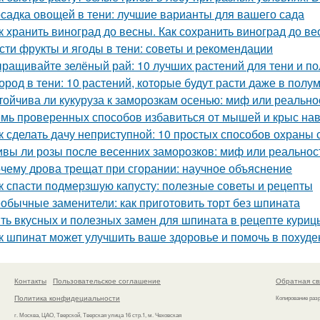
садка овощей в тени: лучшие варианты для вашего сада
к хранить виноград до весны. Как сохранить виноград до в
сти фрукты и ягоды в тени: советы и рекомендации
ращивайте зелёный рай: 10 лучших растений для тени и по
ород в тени: 10 растений, которые будут расти даже в полу
тойчива ли кукуруза к заморозкам осенью: миф или реально
мь проверенных способов избавиться от мышей и крыс нав
к сделать дачу неприступной: 10 простых способов охраны
вы ли розы после весенних заморозков: миф или реальнос
чему дрова трещат при сгорании: научное объяснение
к спасти подмерзшую капусту: полезные советы и рецепты
обычные заменители: как приготовить торт без шпината
ть вкусных и полезных замен для шпината в рецепте куриц
к шпинат может улучшить ваше здоровье и помочь в похуде
Контакты
Пользовательское соглашение
Обратная св
Политика конфидециальности
Копирование раз
г. Москва, ЦАО, Тверской, Тверская улица 16 стр.1, м. Чеховская