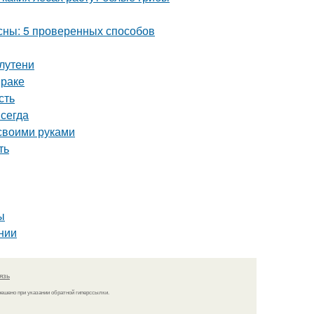
есны: 5 проверенных способов
лутени
мраке
сть
сегда
 своими руками
ть
ы
нии
язь
решено при указании обратной гиперссылки.