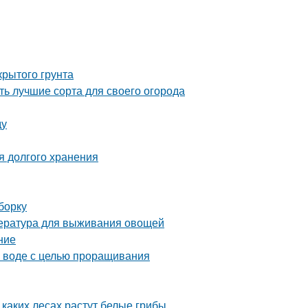
крытого грунта
ь лучшие сорта для своего огорода
ду
я долгого хранения
борку
пература для выживания овощей
ние
в воде с целью проращивания
 каких лесах растут белые грибы