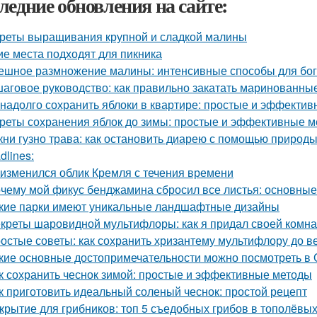
ледние обновления на сайте:
реты выращивания крупной и сладкой малины
ие места подходят для пикника
ешное размножение малины: интенсивные способы для бог
аговое руководство: как правильно закатать маринованные
 надолго сохранить яблоки в квартире: простые и эффекти
реты сохранения яблок до зимы: простые и эффективные 
кни гузно трава: как остановить диарею с помощью природ
dlines:
 изменился облик Кремля с течения времени
чему мой фикус бенджамина сбросил все листья: основны
кие парки имеют уникальные ландшафтные дизайны
креты шаровидной мультифлоры: как я придал своей комн
остые советы: как сохранить хризантему мультифлору до в
кие основные достопримечательности можно посмотреть в 
к сохранить чеснок зимой: простые и эффективные методы
к приготовить идеальный соленый чеснок: простой рецепт
крытие для грибников: топ 5 съедобных грибов в тополёвы