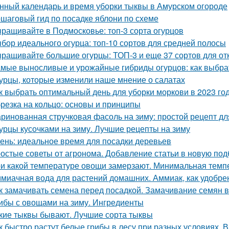
нный календарь и время уборки тыквы в Амурском огороде
шаговый гид по посадке яблони по схеме
ращивайте в Подмосковье: топ-3 сорта огурцов
бор идеального огурца: топ-10 сортов для средней полосы
ращивайте большие огурцы: ТОП-3 и еще 37 сортов для от
мые выносливые и урожайные гибриды огурцов: как выбрат
урцы, которые изменили наше мнение о салатах
к выбрать оптимальный день для уборки моркови в 2023 го
резка на кольцо: основы и принципы
ринованная стручковая фасоль на зиму: простой рецепт дл
урцы кусочками на зиму. Лучшие рецепты на зиму
ень: идеальное время для посадки деревьев
остые советы от агронома. Добавление статьи в новую под
и какой температуре овощи замерзают. Минимальная тем
миачная вода для растений домашних. Аммиак, как удобре
к замачивать семена перед посадкой. Замачивание семян 
ибы с овощами на зиму. Ингредиенты
кие тыквы бывают. Лучшие сорта тыквы
к быстро растут белые грибы в лесу при разных условиях. В