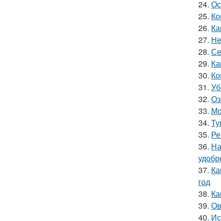
24.
Ос
25.
Ко
26.
Ка
27.
Не
28.
Се
29.
Ка
30.
Ко
31.
Уб
32.
Оз
33.
Мо
34.
Ту
35.
Ре
36.
На
удобр
37.
Ка
год
38.
Ка
39.
Ов
40.
Ис