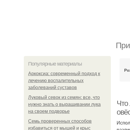
При
Популярные материалы
Ро
Аркоксиа: современный подход к
лечению воспалительных
заболеваний суставов
Луковый севок из семян: все, что
Что
нужно знать о выращивании лука
овёс
на своем подворье
Семь проверенных способов
Испол
избавиться от мышей и крыс
разли