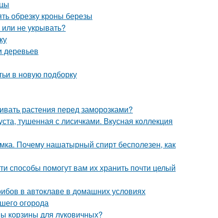
нцы
ять обрезку кроны березы
ь или не укрывать?
ку
и деревьев
тьи в новую подборку
ивать растения перед заморозками?
уста, тушенная с лисичками. Вкусная коллекция
мка. Почему нашатырный спирт бесполезен, как
ти способы помогут вам их хранить почти целый
грибов в автоклаве в домашних условиях
ашего огорода
ны корзины для луковичных?