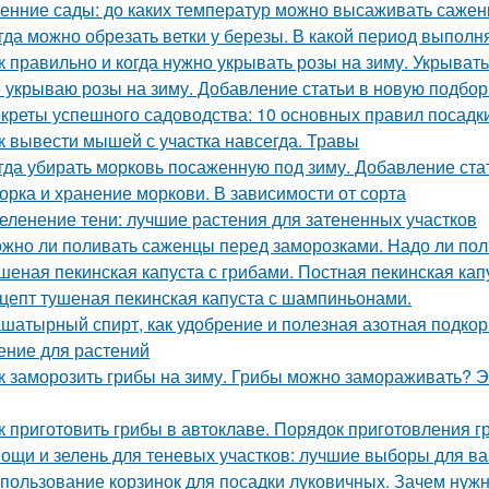
енние сады: до каких температур можно высаживать саже
гда можно обрезать ветки у березы. В какой период выполн
к правильно и когда нужно укрывать розы на зиму. Укрыват
 укрываю розы на зиму. Добавление статьи в новую подбор
креты успешного садоводства: 10 основных правил посадк
к вывести мышей с участка навсегда. Травы
гда убирать морковь посаженную под зиму. Добавление ста
орка и хранение моркови. В зависимости от сорта
еленение тени: лучшие растения для затененных участков
жно ли поливать саженцы перед заморозками. Надо ли пол
шеная пекинская капуста с грибами. Постная пекинская кап
цепт тушеная пекинская капуста с шампиньонами.
шатырный спирт, как удобрение и полезная азотная подкор
ение для растений
к заморозить грибы на зиму. Грибы можно замораживать? Э
к приготовить грибы в автоклаве. Порядок приготовления 
ощи и зелень для теневых участков: лучшие выборы для в
пользование корзинок для посадки луковичных. Зачем нуж