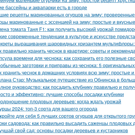
инуем маленькие огурчики на зиму: простой рецепт хрустя
ие бассейны и аквапарки есть в городе
шие рецепты маринованных огурцов на зиму: проверенные
рцы маринованные с эссенцией на зиму: простые и вкусны
ена томата Таня F1: как получить высокий урожай помидор
кие современные тенденции в культуре и искусстве предст
креты выращивания шаровидных хризантем мультифлоры: 
к правильно хранить чеснок в квартире: советы и рекоменд
псула времени для чеснока: как сохранить его полезные св
обычные заготовки и приправы из чеснока: 5 оригинальных
к хранить чеснок в домашних условиях всю зиму: простые
лана Стар: Музыкальное путешествие из Обнинска в боль
лное руководство: как посадить клубнику правильно и пол
осто и эффективно: лучшие способы посадки клубники
одоношение плодовых деревьев: когда ждать урожай
урцы 2024: топ-3 сорта для вашего огорода
кройте для себя 5 лучших сортов огурцов для открытого гру
оки садовода: как правильно высадить саженцы плодовых 
учшай свой сад: основы посадки деревьев и кустарников