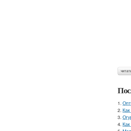
читат
Пос
1.
Опт
2.
Как
3.
Огу
4.
Как