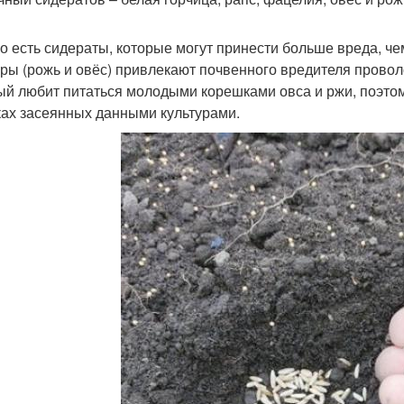
о есть сидераты, которые могут принести больше вреда, чем
уры (рожь и овёс) привлекают почвенного вредителя провол
ый любит питаться молодыми корешками овса и ржи, поэтом
ках засеянных данными культурами.