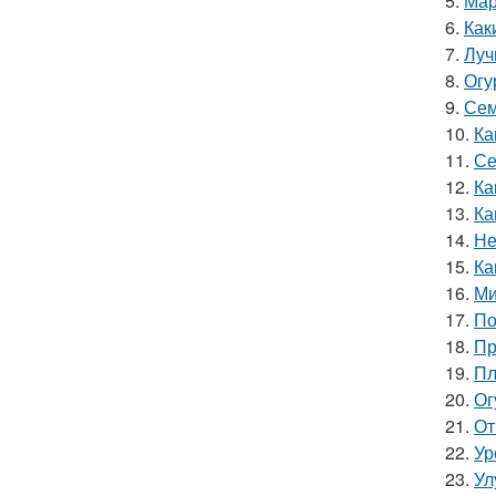
5.
Мар
6.
Как
7.
Луч
8.
Огу
9.
Сем
10.
Ка
11.
Се
12.
Ка
13.
Ка
14.
Не
15.
Ка
16.
Ми
17.
По
18.
Пр
19.
Пл
20.
Ог
21.
От
22.
Ур
23.
Ул