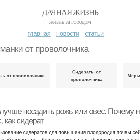
ДАЧНАЯ ЖИЗНЬ
жизнь за городом
главная
новости
статьи
манки от проволочника
Сидераты от
жь от проволочника
Меры
проволочника
 лучше посадить рожь или овес. Почему н
, как сидерат
ьзование сидератов для повышения плодородия почвы сейч
чный сидератов – белая горчица, рапс, фацелия, овёс и рожь