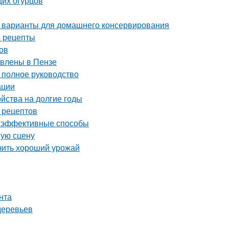
щих огурцов
 варианты для домашнего консервирования
е рецепты
ов
авлены в Пензе
полное руководство
ации
ойства на долгие годы
 рецептов
 и эффективные способы
шую сцену
учить хороший урожай
нта
деревьев