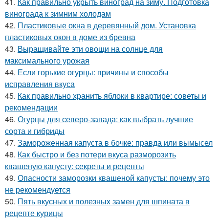
41.
Как правильно укрыть виноград на зиму. Подготовка
винограда к зимним холодам
42.
Пластиковые окна в деревянный дом. Установка
пластиковых окон в доме из бревна
43.
Выращивайте эти овощи на солнце для
максимального урожая
44.
Если горькие огурцы: причины и способы
исправления вкуса
45.
Как правильно хранить яблоки в квартире: советы и
рекомендации
46.
Огурцы для северо-запада: как выбрать лучшие
сорта и гибриды
47.
Замороженная капуста в бочке: правда или вымысел
48.
Как быстро и без потери вкуса разморозить
квашеную капусту: секреты и рецепты
49.
Опасности заморозки квашеной капусты: почему это
не рекомендуется
50.
Пять вкусных и полезных замен для шпината в
рецепте курицы