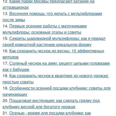
12.
Какие парки Москвы предлагают катание на
аттракционах
13.
Весенняя помощь: что делать с мультифлорами
после зимы
14.
Первые осенние работы с маточниками
мультифлоры: основные этапы и советы
15.
Секреты шаровидной мультифлоры: как я придал
своей комнатной растению идеальную форму
16.
Как сохранить чеснок до весны: 10 эффективных
методов
17.
Соленый чеснок на зиму: рецепт целыми головками
как у бабушки
18.
Как сохранить чеснок в квартире до нового урожая:
простые советы
19.
Особенности осенней посадки клубники: советы для
начинающих
20.
Пошаговая инструкция: как сделать грядку под
клубнику весной для богатого урожая
21.
Осенью - время для посадки клубники: как