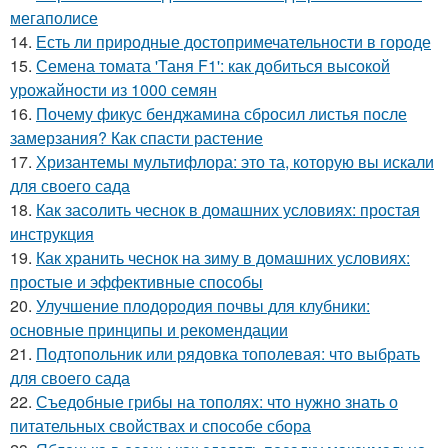
мегаполисе
14.
Есть ли природные достопримечательности в городе
15.
Семена томата 'Таня F1': как добиться высокой
урожайности из 1000 семян
16.
Почему фикус бенджамина сбросил листья после
замерзания? Как спасти растение
17.
Хризантемы мультифлора: это та, которую вы искали
для своего сада
18.
Как засолить чеснок в домашних условиях: простая
инструкция
19.
Как хранить чеснок на зиму в домашних условиях:
простые и эффективные способы
20.
Улучшение плодородия почвы для клубники:
основные принципы и рекомендации
21.
Подтопольник или рядовка тополевая: что выбрать
для своего сада
22.
Съедобные грибы на тополях: что нужно знать о
питательных свойствах и способе сбора