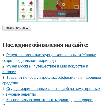
читать дальше →
Последние обновления на сайте:
1.
Рецепт знаменитых огурцов корнишоны от Жанны:
секреты идеального маринада
2.
Музеи Москвы: путешествие в мир искусства и
истории
3.
Травы от поноса у взрослых: эффективные народные
средства
4.
Огурцы маринованные с эссенцией на зиму: простые
и вкусные рецепты
5.
Как правильно приготовить маринад для огурцов: