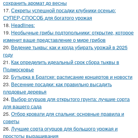
сохранить аромат до весны
17.
Секреты успешной посадки клубники осенью:
СУПЕР-СПОСОБ для богатого урожая
18.
Headlines:
19.
Необычные грибы подтопольники: открытие, которое
изменит ваше представление о мире грибов
20.
Ведение тыквы: как и когда убирать урожай в 2025
году
21.
Как определить идеальный срок сбора тыквы в
Подмосковье
22.
Бутырка в Братске: расписание концертов и новости
23.
Весенние посадки: как правильно высадить
плодовые деревья
24.
Выбор огурцов для открытого грунта: лучшие сорта
для вашего сада
25.
Отбор кровати для спальни: основные правила и
советы
26.
Лучшие сорта огурцов для большого урожая и
простоты выращивания