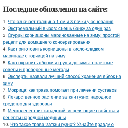
Последние обновления на сайте:
1.
Что означает толщина 1 см и 3 почки у основания
2.
Экстремальный вызов: съешь банку за один раз
3.
Огурцы корнишоны маринованные на зиму: простой
рецепт для домашнего консервирования
4.
Как приготовить корнишоны в кисло-сладком
маринаде с горчицей на зиму
5.
Как сохранить яблоки и груши до зимы: полезные
советы и проверенные методы
6.
Эксперты назвали лучший способ хранения яблок на
зиму
7.
Мокрица: как трава помогает при лечении суставов
8.
Лекарственное растение заткни гузно: народное
средство для здоровья
9.
Мелколепестник канадский: исцеляющие свойства и
рецепты народной медицины
10.
Что такое трава 'заткни гузно'? Узнайте правду о