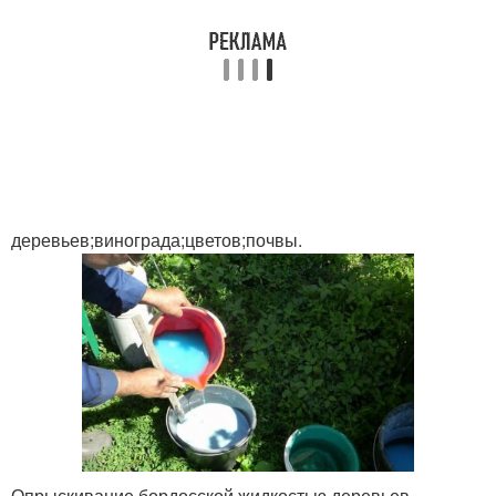
деревьев;винограда;цветов;почвы.
Опрыскивание бордосской жидкостью деревьев