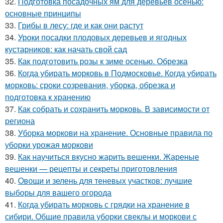
32.
Подготовка посадочных ям для деревьев осенью:
основные принципы
33.
Грибы в лесу: где и как они растут
34.
Уроки посадки плодовых деревьев и ягодных
кустарников: как начать свой сад
35.
Как подготовить розы к зиме осенью. Обрезка
36.
Когда убирать морковь в Подмосковье. Когда убирать
морковь: сроки созревания, уборка, обрезка и
подготовка к хранению
37.
Как собрать и сохранить морковь. В зависимости от
региона
38.
Уборка моркови на хранение. Основные правила по
уборки урожая моркови
39.
Как научиться вкусно жарить вешенки. Жареные
вешенки — рецепты и секреты приготовления
40.
Овощи и зелень для теневых участков: лучшие
выборы для вашего огорода
41.
Когда убирать морковь с грядки на хранение в
сибири. Общие правила уборки свеклы и моркови с