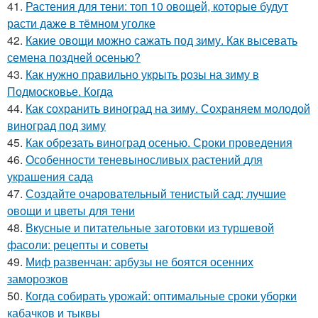
41.
Растения для тени: топ 10 овощей, которые будут
расти даже в тёмном уголке
42.
Какие овощи можно сажать под зиму. Как высевать
семена поздней осенью?
43.
Как нужно правильно укрыть розы на зиму в
Подмосковье. Когда
44.
Как сохранить виноград на зиму. Сохраняем молодой
виноград под зиму
45.
Как обрезать виноград осенью. Сроки проведения
46.
Особенности теневыносливых растений для
украшения сада
47.
Создайте очаровательный тенистый сад: лучшие
овощи и цветы для тени
48.
Вкусные и питательные заготовки из туршевой
фасоли: рецепты и советы
49.
Миф развенчан: арбузы не боятся осенних
заморозков
50.
Когда собирать урожай: оптимальные сроки уборки
кабачков и тыквы