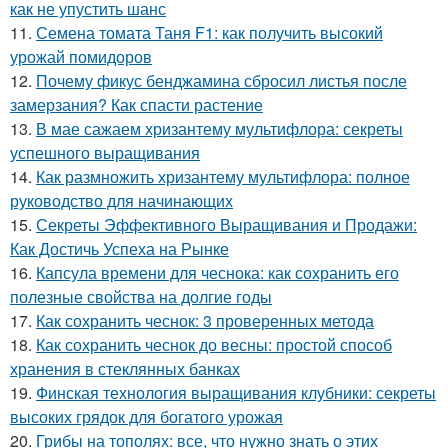
как не упустить шанс
11.
Семена томата Таня F1: как получить высокий
урожай помидоров
12.
Почему фикус бенджамина сбросил листья после
замерзания? Как спасти растение
13.
В мае сажаем хризантему мультифлора: секреты
успешного выращивания
14.
Как размножить хризантему мультифлора: полное
руководство для начинающих
15.
Секреты Эффективного Выращивания и Продажи:
Как Достичь Успеха на Рынке
16.
Капсула времени для чеснока: как сохранить его
полезные свойства на долгие годы
17.
Как сохранить чеснок: 3 проверенных метода
18.
Как сохранить чеснок до весны: простой способ
хранения в стеклянных банках
19.
Финская технология выращивания клубники: секреты
высоких грядок для богатого урожая
20.
Грибы на тополях: все, что нужно знать о этих