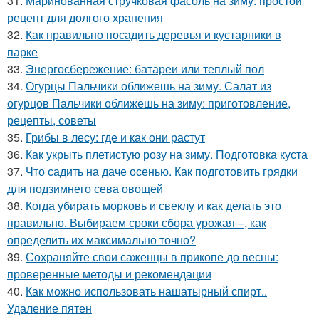
31.
Маринованная стручковая фасоль на зиму: простой
рецепт для долгого хранения
32.
Как правильно посадить деревья и кустарники в
парке
33.
Энергосбережение: батареи или теплый пол
34.
Огурцы Пальчики оближешь на зиму. Салат из
огурцов Пальчики оближешь на зиму: приготовление,
рецепты, советы
35.
Грибы в лесу: где и как они растут
36.
Как укрыть плетистую розу на зиму. Подготовка куста
37.
Что садить на даче осенью. Как подготовить грядки
для подзимнего сева овощей
38.
Когда убирать морковь и свеклу и как делать это
правильно. Выбираем сроки сбора урожая –, как
определить их максимально точно?
39.
Сохраняйте свои саженцы в прикопе до весны:
проверенные методы и рекомендации
40.
Как можно использовать нашатырный спирт..
Удаление пятен