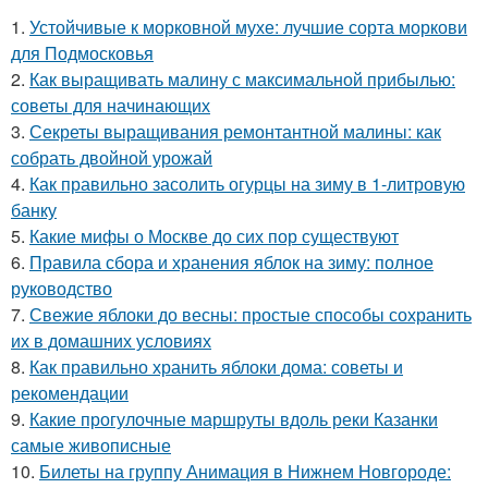
1.
Устойчивые к морковной мухе: лучшие сорта моркови
для Подмосковья
2.
Как выращивать малину с максимальной прибылью:
советы для начинающих
3.
Секреты выращивания ремонтантной малины: как
собрать двойной урожай
4.
Как правильно засолить огурцы на зиму в 1-литровую
банку
5.
Какие мифы о Москве до сих пор существуют
6.
Правила сбора и хранения яблок на зиму: полное
руководство
7.
Свежие яблоки до весны: простые способы сохранить
их в домашних условиях
8.
Как правильно хранить яблоки дома: советы и
рекомендации
9.
Какие прогулочные маршруты вдоль реки Казанки
самые живописные
10.
Билеты на группу Анимация в Нижнем Новгороде: