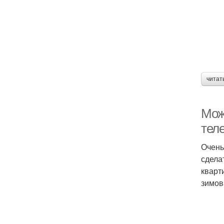
читат
Мож
тел
Очень
сдела
кварт
зимов