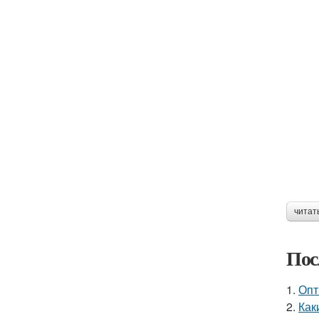
читат
Пос
1.
Опт
2.
Как