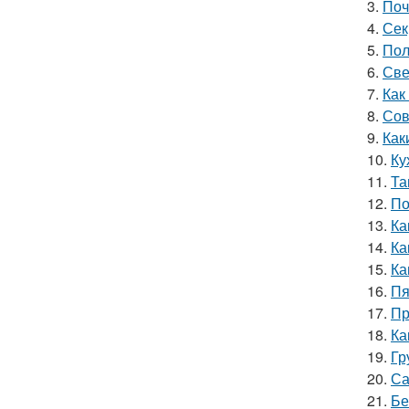
3.
Поч
4.
Сек
5.
Пол
6.
Све
7.
Как
8.
Сов
9.
Как
10.
Ку
11.
Та
12.
По
13.
Ка
14.
Ка
15.
Ка
16.
Пя
17.
Пр
18.
Ка
19.
Гр
20.
Са
21.
Бе