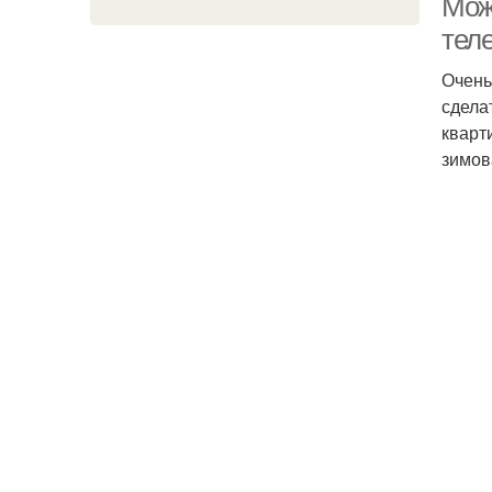
Мож
тел
Очень
сдела
кварт
зимов