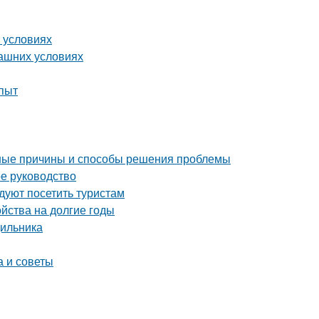
 условиях
машних условиях
опыт
ные причины и способы решения проблемы
ое руководство
уют посетить туристам
ойства на долгие годы
дильника
а и советы