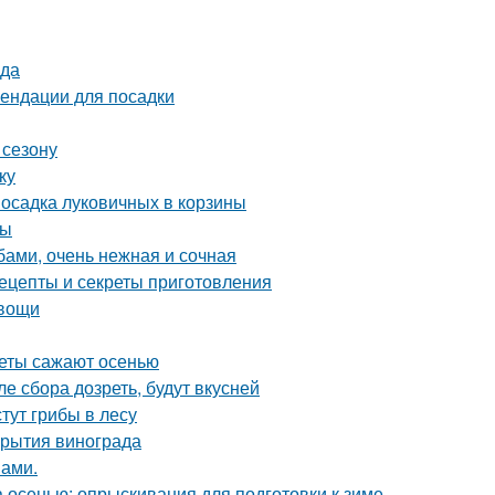
ода
ендации для посадки
 сезону
ку
Посадка луковичных в корзины
ты
бами, очень нежная и сочная
ецепты и секреты приготовления
овощи
веты сажают осенью
е сбора дозреть, будут вкусней
стут грибы в лесу
крытия винограда
нами.
а осенью: опрыскивания для подготовки к зиме