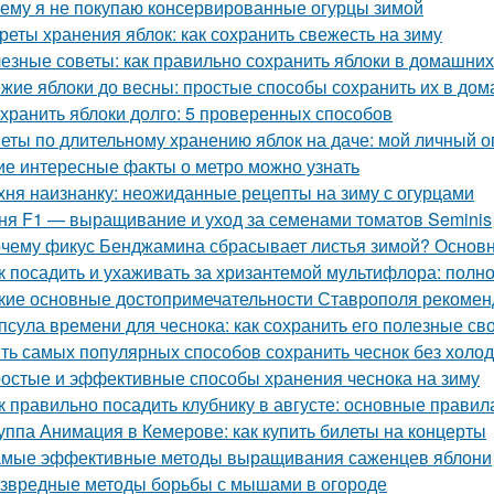
ему я не покупаю консервированные огурцы зимой
реты хранения яблок: как сохранить свежесть на зиму
езные советы: как правильно сохранить яблоки в домашних
жие яблоки до весны: простые способы сохранить их в до
 хранить яблоки долго: 5 проверенных способов
еты по длительному хранению яблок на даче: мой личный 
ие интересные факты о метро можно узнать
хня наизнанку: неожиданные рецепты на зиму с огурцами
ня F1 — выращивание и уход за семенами томатов Seminis
чему фикус Бенджамина сбрасывает листья зимой? Основ
к посадить и ухаживать за хризантемой мультифлора: полн
кие основные достопримечательности Ставрополя рекоменд
псула времени для чеснока: как сохранить его полезные св
ть самых популярных способов сохранить чеснок без холо
остые и эффективные способы хранения чеснока на зиму
к правильно посадить клубнику в августе: основные правил
уппа Анимация в Кемерове: как купить билеты на концерты
мые эффективные методы выращивания саженцев яблони
звредные методы борьбы с мышами в огороде