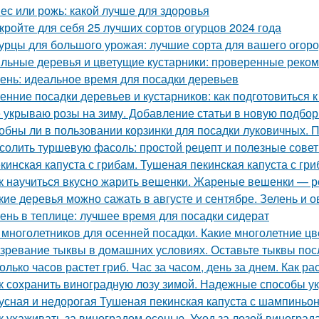
ес или рожь: какой лучше для здоровья
кройте для себя 25 лучших сортов огурцов 2024 года
урцы для большого урожая: лучшие сорта для вашего огор
льные деревья и цветущие кустарники: проверенные реком
ень: идеальное время для посадки деревьев
енние посадки деревьев и кустарников: как подготовиться к
 укрываю розы на зиму. Добавление статьи в новую подбор
обны ли в пользовании корзинки для посадки луковичных. 
солить туршевую фасоль: простой рецепт и полезные сове
кинская капуста с грибам. Тушеная пекинская капуста с гри
к научиться вкусно жарить вешенки. Жареные вешенки — р
кие деревья можно сажать в августе и сентябре. Зелень и 
ень в теплице: лучшее время для посадки сидерат
 многолетников для осенней посадки. Какие многолетние ц
зревание тыквы в домашних условиях. Оставьте тыквы посл
олько часов растет гриб. Час за часом, день за днем. Как ра
к сохранить виноградную лозу зимой. Надежные способы у
усная и недорогая Тушеная пекинская капуста с шампиньо
к ухаживать за виноградом осенью. Уход за лозой виноград