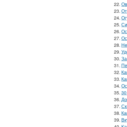
22.
Ов
23.
От
24.
Ог
25.
Си
26.
Ос
27.
Ос
28.
Не
29.
Уд
30.
За
31.
Пе
32.
Ка
33.
Ка
34.
Ос
35.
30
36.
До
37.
Ск
38.
Ка
39.
Вк
40.
Ка