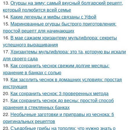
13.
Огурцы на зиму: самый вкусный болгарский рецепт,
который полюбится всей семье
14.
Какие легенды и мифы связаны с Уфой
15.
Маринованные огурцы быстрого приготовления:
простой рецепт для начинающих
16.
В мае сажаем хризантему мультифлора: секреты
успешного выращивания
17.
Хризантемы мультифлора: это та, которую вы искали
для своего сада
18.
Как сохранить чеснок свежим долгие месяцы:
хранение в банках с солью
19.
Как засолить чеснок в домашних условиях: простая
инструкция
20.
Как сохранить чеснок: 3 проверенных метода
21.
Как сохранить чеснок до весны: простой способ
хранения в стеклянных банках
22.
Необычные заготовки и приправы из чеснока: 5
оригинальных рецептов
23.
Съедобные грибы на тополях: что нужно знать о