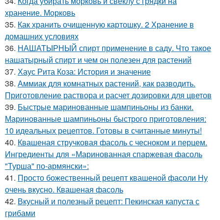
34.
Когда убирать морковь и свеклу с грядки на
хранение. Морковь
35.
Как хранить очищенную картошку. 2 Хранение в
домашних условиях
36.
НАШАТЫРНЫЙ спирт применение в саду. Что такое
нашатырный спирт и чем он полезен для растений
37.
Хаус Рита Коза: История и значение
38.
Аммиак для комнатных растений, как разводить.
Приготовление раствора и расчет дозировки для цветов
39.
Быстрые маринованные шампиньоны из банки.
Маринованные шампиньоны быстрого приготовления:
10 идеальных рецептов. Готовы в считанные минуты!
40.
Квашеная стручковая фасоль с чесноком и перцем.
Ингредиенты для «Маринованная спаржевая фасоль
"Турша" по-армянски»:
41.
Просто божественный рецепт квашеной фасоли Ну
очень вкусно. Квашеная фасоль
42.
Вкусный и полезный рецепт: Пекинская капуста с
грибами