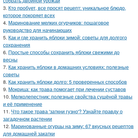
собрать двойной урожай
3.
Кто пробует, все просят рецепт: уникальное блюдо,
которое покоряет всех
4.
Маринование мелких огурчиков: пошаговое
руководство для начинающих
5.
Как и где хранить яблоки зимой: советы для долгого
сохранения
6.
Простые способы сохранить яблоки свежими до
весны
7.
Как хранить яблоки в домашних условиях: полезные
советы
8.
Как хранить яблоки долго: 5 проверенных способов
9.
Мокрица: как трава помогает при лечении суставов
10.
Мелколепестник: полезные свойства сушёной травы
и её применение
11.
Что такое трава 'заткни гузно'? Узнайте правду о
загадочном растении
12.
Маринованные огурцы на зиму: 67 вкусных рецептов
для домашней закатки