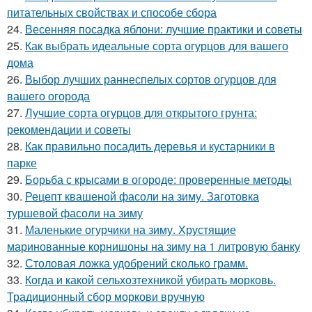
питательных свойствах и способе сбора
24.
Весенняя посадка яблони: лучшие практики и советы
25.
Как выбрать идеальные сорта огурцов для вашего
дома
26.
Выбор лучших раннеспелых сортов огурцов для
вашего огорода
27.
Лучшие сорта огурцов для открытого грунта:
рекомендации и советы
28.
Как правильно посадить деревья и кустарники в
парке
29.
Борьба с крысами в огороде: проверенные методы
30.
Рецепт квашеной фасоли на зиму. Заготовка
туршевой фасоли на зиму
31.
Маленькие огурчики на зиму. Хрустящие
маринованные корнишоны на зиму на 1 литровую банку
32.
Столовая ложка удобрений сколько грамм.
33.
Когда и какой сельхозтехникой убирать морковь.
Традиционный сбор моркови вручную