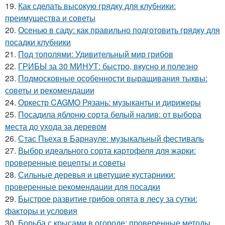
19.
Как сделать высокую грядку для клубники:
преимущества и советы
20.
Осенью в саду: как правильно подготовить грядку для
посадки клубники
21.
Под тополями: Удивительный мир грибов
22.
ГРИБЫ за 30 МИНУТ: быстро, вкусно и полезно
23.
Подмосковные особенности выращивания тыквы:
советы и рекомендации
24.
Оркестр CAGMO Рязань: музыканты и дирижеры
25.
Посадила яблоню сорта белый налив: от выбора
места до ухода за деревом
26.
Стас Пьеха в Барнауле: музыкальный фестиваль
27.
Выбор идеального сорта картофеля для жарки:
проверенные рецепты и советы
28.
Сильные деревья и цветущие кустарники:
проверенные рекомендации для посадки
29.
Быстрое развитие грибов опята в лесу за сутки:
факторы и условия
30.
Борьба с крысами в огороде: проверенные методы