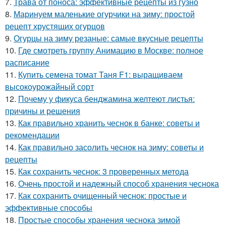
7.
Трава от поноса: эффективные рецепты из гузно
8.
Маринуем маленькие огурчики на зиму: простой
рецепт хрустящих огурцов
9.
Огурцы на зиму резаные: самые вкусные рецепты
10.
Где смотреть группу Анимацию в Москве: полное
расписание
11.
Купить семена томат Таня F1: выращиваем
высокоурожайный сорт
12.
Почему у фикуса бенджамина желтеют листья:
причины и решения
13.
Как правильно хранить чеснок в банке: советы и
рекомендации
14.
Как правильно засолить чеснок на зиму: советы и
рецепты
15.
Как сохранить чеснок: 3 проверенных метода
16.
Очень простой и надежный способ хранения чеснока
17.
Как сохранить очищенный чеснок: простые и
эффективные способы
18.
Простые способы хранения чеснока зимой