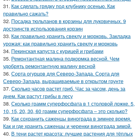
31.
Как сделать грядку под клубнику осенью. Как
правильно сажать?
32.
Посадка тюльпанов в корзины для луковичных. 9
достоинств использования корзин
33.
Как правильно хранить свеклу и морковь. Закладка
урожая: как правильно хранить свеклу и морковь
34.
Пекинская капуста с курицей и грибами
35.
Ремонтантная малина подкормка весной. Чем
удобрять ремонтантную малину весной
36.
Сорта огурцов для Северо-Запада. Сорта для
Северо-Запада, выращиваемые в открытом грунте
37.
Сколько часов растет гриб. Час за часом, день за
днем. Как растут грибы в лесу
38.
Сколько грамм суперфосфата в 1 столовой ложке. 5,
10, 15, 20, 30, 60 грамм суперфосфата – это сколько?
39.
Как сохранить саженцы винограда в зимнее время.
Как и где хранить саженцы и черенки винограда зимой.
40.
В тени растет красота: лучшие растения для тёплых