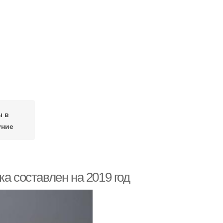
ы в
уние
а составлен на 2019 год