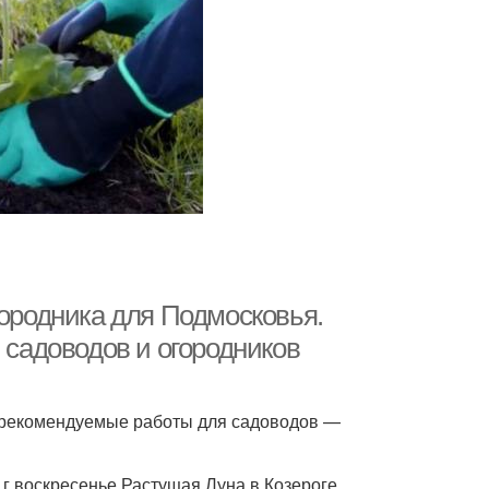
городника для Подмосковья.
 садоводов и огородников
и рекомендуемые работы для садоводов —
9 г воскресенье Растущая Луна в Козероге