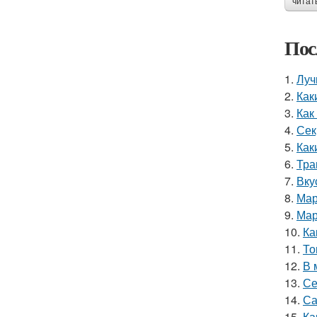
читат
Пос
1.
Луч
2.
Как
3.
Как
4.
Сек
5.
Как
6.
Тра
7.
Вку
8.
Мар
9.
Мар
10.
Ка
11.
То
12.
В 
13.
Се
14.
Са
15.
Ка