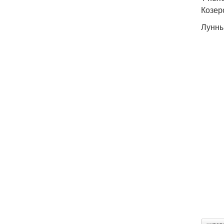
Козер
Лунны