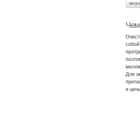
читат
Чем
Очист
собой
протр
поэто
милли
Для э
препа
и цен