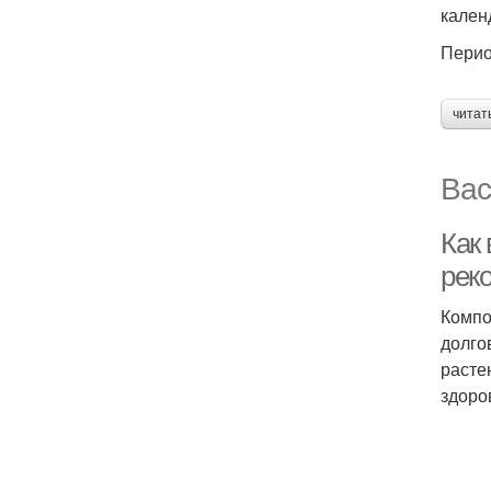
кален
Перио
читат
Вас
Как
рек
Компо
долго
расте
здоро