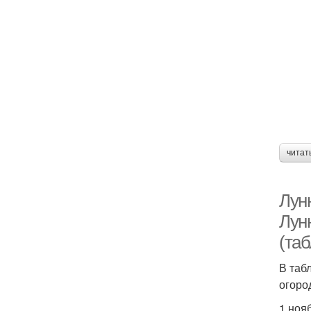
читат
Лун
Лунн
(та
В таб
огоро
1 ноя