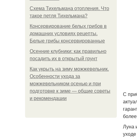
Схема Тихельмана отопления. Что
такое петля Тихельмана?
Консервирование белых грибов в
домашних условиях рецепты.
Белые грибы консервированные
Осенние клубники: как правильно
посадить их в открытый грунт
Как укрыть на зиму можжевельник.
Особенности ухода за
можжевельником осенью и при
подготовке к зиме — общие советы
С при
и рекомендации
актуа
гаран
более
Луна 
уходе