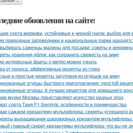
ь дальше →
ледние обновления на сайте:
шие сорта моркови, устойчивые к черной гнили: выбор для
ие природные заповедники и национальные парки находятс
 выбирать саженцы малины для посадки: советы и рекомен
реты хранения яблок: как сохранить свежесть на зиму
ие интересные факты о метро можно узнать
ва от поноса: эффективные рецепты из гузно
сные и простые рецепты заготовок из огурцов на зиму
инованные огурцы быстрого приготовления: простой реце
инованные огурцы: 8 лучших рецептов для домашнего кон
кие музеи Москвы представляют искусство разных эпох
мат сорта Таня F1 Seminis: особенности и преимущества
мае сажаем хризантему мультифлора: секреты успешного 
креты выращивания шаровидных хризантем мультифлоры: 
мый главный секрет хризантемы мультифлора: что вы не зн
к сохранить чеснок до весны: 7 эффективных методов