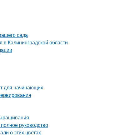
 вашего сада
я в Калининградской области
дации
пт для начинающих
сервирования
выращивания
полное руководство
али о этих цветах