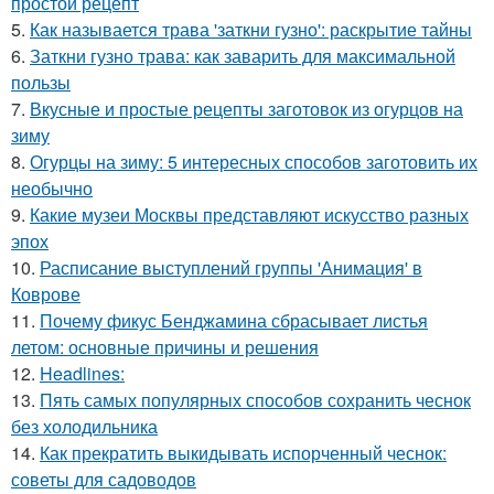
простой рецепт
5.
Как называется трава 'заткни гузно': раскрытие тайны
6.
Заткни гузно трава: как заварить для максимальной
пользы
7.
Вкусные и простые рецепты заготовок из огурцов на
зиму
8.
Огурцы на зиму: 5 интересных способов заготовить их
необычно
9.
Какие музеи Москвы представляют искусство разных
эпох
10.
Расписание выступлений группы 'Анимация' в
Коврове
11.
Почему фикус Бенджамина сбрасывает листья
летом: основные причины и решения
12.
Headlines:
13.
Пять самых популярных способов сохранить чеснок
без холодильника
14.
Как прекратить выкидывать испорченный чеснок:
советы для садоводов