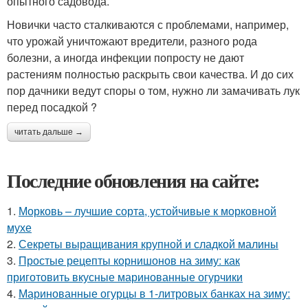
опытного садовода.
Новички часто сталкиваются с проблемами, например,
что урожай уничтожают вредители, разного рода
болезни, а иногда инфекции попросту не дают
растениям полностью раскрыть свои качества. И до сих
пор дачники ведут споры о том, нужно ли замачивать лук
перед посадкой ?
читать дальше →
Последние обновления на сайте:
1.
Морковь – лучшие сорта, устойчивые к морковной
мухе
2.
Секреты выращивания крупной и сладкой малины
3.
Простые рецепты корнишонов на зиму: как
приготовить вкусные маринованные огурчики
4.
Маринованные огурцы в 1-литровых банках на зиму: