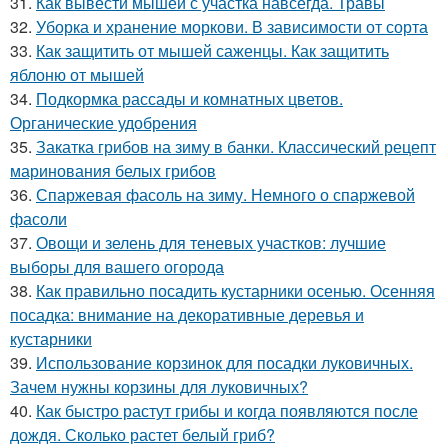
31.
Как вывести мышей с участка навсегда. Травы
32.
Уборка и хранение моркови. В зависимости от сорта
33.
Как защитить от мышей саженцы. Как защитить
яблоню от мышей
34.
Подкормка рассады и комнатных цветов.
Органические удобрения
35.
Закатка грибов на зиму в банки. Классический рецепт
маринования белых грибов
36.
Спаржевая фасоль на зиму. Немного о спаржевой
фасоли
37.
Овощи и зелень для теневых участков: лучшие
выборы для вашего огорода
38.
Как правильно посадить кустарники осенью. Осенняя
посадка: внимание на декоративные деревья и
кустарники
39.
Использование корзинок для посадки луковичных.
Зачем нужны корзины для луковичных?
40.
Как быстро растут грибы и когда появляются после
дождя. Сколько растет белый гриб?