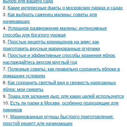
выбор для вашего сада
2.
Какие интересные факты о московских парках и садах
3.
Как выбрать саженец малины: советы для
начинающих
4.
Успешное размножение малины: интенсивные
способы для богатого урожая
5.
Простые рецепты корнишонов на зиму: как
приготовить вкусные маринованные огурчики
6.
Простые и эффективные способы хранения яблок:
наслаждайтесь вкусом круглый год
7.
Полезные советы: как правильно сохранить яблоки в
домашних условиях
8.
Как сохранить светлый вид и свежесть нарезанных
яблок: мои секреты
9.
Трава для заткания дыр: для каких целей используется
10.
Есть ли парки в Москве, особенно подходящие для
пикников
11.
Маринованные огурцы быстрого приготовления:
простой рецепт для начинающих