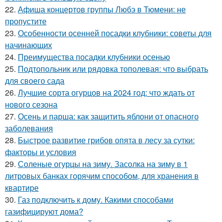
22.
Афиша концертов группы Любэ в Тюмени: не
пропустите
23.
Особенности осенней посадки клубники: советы для
начинающих
24.
Преимущества посадки клубники осенью
25.
Подтопольник или рядовка тополевая: что выбрать
для своего сада
26.
Лучшие сорта огурцов на 2024 год: что ждать от
нового сезона
27.
Осень и парша: как защитить яблони от опасного
заболевания
28.
Быстрое развитие грибов опята в лесу за сутки:
факторы и условия
29.
Соленые огурцы на зиму. Засолка на зиму в 1
литровых банках горячим способом, для хранения в
квартире
30.
Газ подключить к дому. Какими способами
газифицируют дома?