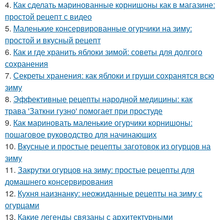
4.
Как сделать маринованные корнишоны как в магазине:
простой рецепт с видео
5.
Маленькие консервированные огурчики на зиму:
простой и вкусный рецепт
6.
Как и где хранить яблоки зимой: советы для долгого
сохранения
7.
Секреты хранения: как яблоки и груши сохранятся всю
зиму
8.
Эффективные рецепты народной медицины: как
трава 'Заткни гузно' помогает при простуде
9.
Как мариновать маленькие огурчики корнишоны:
пошаговое руководство для начинающих
10.
Вкусные и простые рецепты заготовок из огурцов на
зиму
11.
Закрутки огурцов на зиму: простые рецепты для
домашнего консервирования
12.
Кухня наизнанку: неожиданные рецепты на зиму с
огурцами
13.
Какие легенды связаны с архитектурными