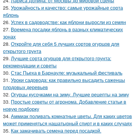
24.
Лариса Долина: от Москвы до мировой сцены
25.
Урожайность и качество: самые урожайные сорта
яблонь
26.
Успех в садоводстве: как яблони выросли из семян
27.
Времена посадки яблонь в разных климатических
зонах
28.
Откройте для себя 5 лучших сортов огурцов для
открытого грунта
29.
Лучшие сорта огурцов для открытого грунта:
рекомендации и советы
30.
Стас Пьеха в Барнауле: музыкальный фестиваль
31.
Уроки садовода: как правильно высадить саженцы
плодовых деревьев
32.
Огурцы кусочками на зиму. Лучшие рецепты на зиму
33.
Простые советы от агронома. Добавление статьи в
новую подборку
34.
Аммиак поливать комнатные цветы. Для каких цветов
может применяться нашатырный спирт и в каких случаях
35.
Как замачивать семена перед посадкой.