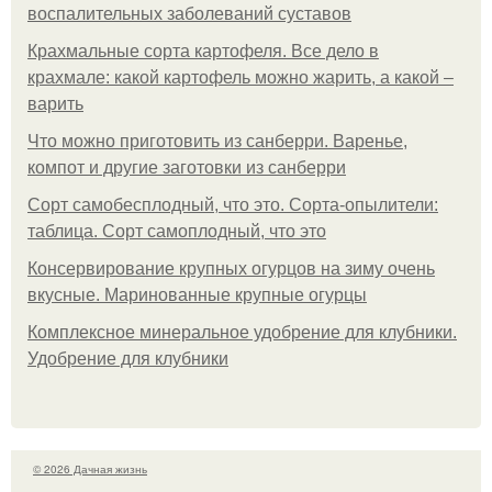
воспалительных заболеваний суставов
Крахмальные сорта картофеля. Все дело в
крахмале: какой картофель можно жарить, а какой –
варить
Что можно приготовить из санберри. Варенье,
компот и другие заготовки из санберри
Сорт самобесплодный, что это. Сорта-опылители:
таблица. Сорт самоплодный, что это
Консервирование крупных огурцов на зиму очень
вкусные. Маринованные крупные огурцы
Комплексное минеральное удобрение для клубники.
Удобрение для клубники
© 2026 Дачная жизнь