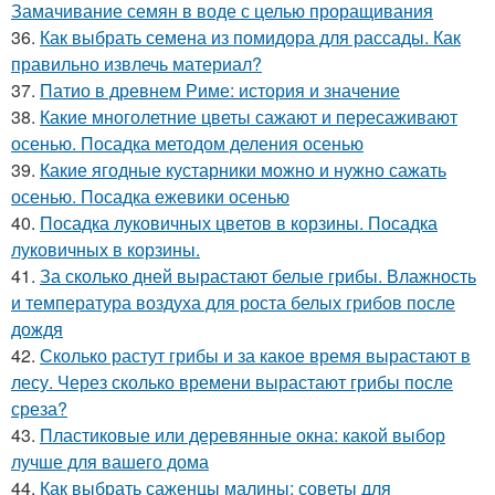
Замачивание семян в воде с целью проращивания
36.
Как выбрать семена из помидора для рассады. Как
правильно извлечь материал?
37.
Патио в древнем Риме: история и значение
38.
Какие многолетние цветы сажают и пересаживают
осенью. Посадка методом деления осенью
39.
Какие ягодные кустарники можно и нужно сажать
осенью. Посадка ежевики осенью
40.
Посадка луковичных цветов в корзины. Посадка
луковичных в корзины.
41.
За сколько дней вырастают белые грибы. Влажность
и температура воздуха для роста белых грибов после
дождя
42.
Сколько растут грибы и за какое время вырастают в
лесу. Через сколько времени вырастают грибы после
среза?
43.
Пластиковые или деревянные окна: какой выбор
лучше для вашего дома
44.
Как выбрать саженцы малины: советы для