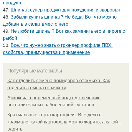
продукты
47.
Шпинат: супер-продукт для похудения и здоровья
48.
Забыли купить шпинат? Не беда! Вот что можно
добавить в салат вместо него
49.
Не любите шпинат? Вот как заменить его в пироге с
рыбой
50.
Все, что нужно знать о грюндер профиле ПВХ:
свойства, преимущества и применение
Популярные материалы
Как отделить семена помидоров от жмыха. Как
отделить семена от мякоти
Аркоксиа: современный подход к лечению
воспалительных заболеваний суставов
Крахмальные сорта картофеля. Все дело в
крахмале: какой картофель можно жарить, а какой –
варить