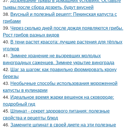
37.
Дозревание тыквы в домашних условиях. Оставьте
тыквы после сбора дозреть, будут вкусней
38.
Вкусный и полезный рецепт: Пекинская капуста с
грибами
39.
Через сколько дней после дождя появляются грибы.
Рост грибов разных видов
40.
В тени растет красота: лучшие растения для тёплых
уголков
41.
Зимнее хранение не вызревших молодых
виноградных саженцев. Зимнее укрытие винограда
42.
Шаг за шагом: как правильно формировать крону
березы
43.
Необычные способы использования мороженной
капусты в кулинарии
44.
Идеальное время жарки вешенок на сковороде:
подробный гид
45.
Шпинат - секрет здорового питания: полезные
свойства и рецепты блюд
46.
Замените шпинат в своей диете на эти полезные