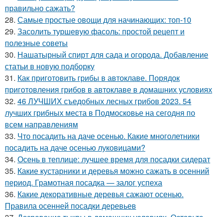
правильно сажать?
28.
Самые простые овощи для начинающих: топ-10
29.
Засолить туршевую фасоль: простой рецепт и
полезные советы
30.
Нашатырный спирт для сада и огорода. Добавление
статьи в новую подборку
31.
Как приготовить грибы в автоклаве. Порядок
приготовления грибов в автоклаве в домашних условиях
32.
46 ЛУЧШИХ съедобных лесных грибов 2023. 54
лучших грибных места в Подмосковье на сегодня по
всем направлениям
33.
Что посадить на даче осенью. Какие многолетники
посадить на даче осенью луковицами?
34.
Осень в теплице: лучшее время для посадки сидерат
35.
Какие кустарники и деревья можно сажать в осенний
период. Грамотная посадка — залог успеха
36.
Какие декоративные деревья сажают осенью.
Правила осенней посадки деревьев