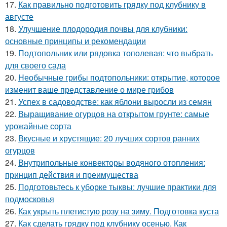
17.
Как правильно подготовить грядку под клубнику в
августе
18.
Улучшение плодородия почвы для клубники:
основные принципы и рекомендации
19.
Подтопольник или рядовка тополевая: что выбрать
для своего сада
20.
Необычные грибы подтопольники: открытие, которое
изменит ваше представление о мире грибов
21.
Успех в садоводстве: как яблони выросли из семян
22.
Выращивание огурцов на открытом грунте: самые
урожайные сорта
23.
Вкусные и хрустящие: 20 лучших сортов ранних
огурцов
24.
Внутрипольные конвекторы водяного отопления:
принцип действия и преимущества
25.
Подготовьтесь к уборке тыквы: лучшие практики для
подмосковья
26.
Как укрыть плетистую розу на зиму. Подготовка куста
27.
Как сделать грядку под клубнику осенью. Как