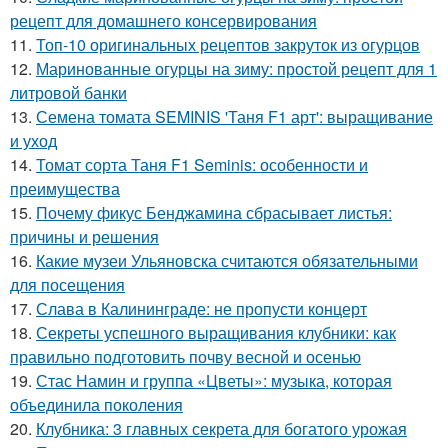
рецепт для домашнего консервирования
11.
Топ-10 оригинальных рецептов закруток из огурцов
12.
Маринованные огурцы на зиму: простой рецепт для 1
литровой банки
13.
Семена томата SEMINIS 'Таня F1 арт': выращивание
и уход
14.
Томат сорта Таня F1 Seminis: особенности и
преимущества
15.
Почему фикус Бенджамина сбрасывает листья:
причины и решения
16.
Какие музеи Ульяновска считаются обязательными
для посещения
17.
Слава в Калининграде: не пропусти концерт
18.
Секреты успешного выращивания клубники: как
правильно подготовить почву весной и осенью
19.
Стас Намин и группа «Цветы»: музыка, которая
объединила поколения
20.
Клубника: 3 главных секрета для богатого урожая