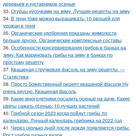
деревьев и кустарников осенью
33.
Огурцы кусочками на зиму. Лучшие рецепты на зиму
34.
В тени тоже можно выращивать: 10 овощей для
урожая в тени
35.
Органические удобрения показаны жимолости
больше других. Органические комплексные составы
36.
Особенности консервирования грибов в банках на
зиму. Как мариновать грибы на зиму в банках по
простому рецепту
37.
Квашеная стручковая фасоль на зиму рецепты. —
Статистика
38.
Просто божественный рецепт квашеной фасоли Ну
очень вкусно. Квашеная фасоль
39.
Какие многолетники посадить осенью на даче. Какие
цветы сажать осенью: 10 лучших растений
40.
Грибной сезон 2023 когда пойдут грибы по
календарю. Лунный календарь грибника на 2022 год
41.
Через сколько дней после дождя появляются грибы.
Рост грибов разных видов