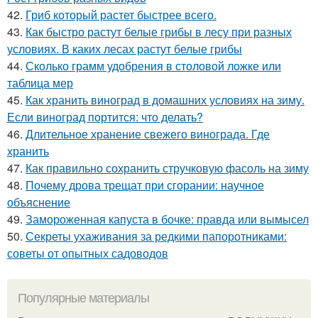
42.
Гриб который растет быстрее всего.
43.
Как быстро растут белые грибы в лесу при разных
условиях. В каких лесах растут белые грибы
44.
Сколько грамм удобрения в столовой ложке или
таблица мер
45.
Как хранить виноград в домашних условиях на зиму.
Если виноград портится: что делать?
46.
Длительное хранение свежего винограда. Где
хранить
47.
Как правильно сохранить стручковую фасоль на зиму
48.
Почему дрова трещат при сгорании: научное
объяснение
49.
Замороженная капуста в бочке: правда или вымысел
50.
Секреты ухаживания за редкими папоротниками:
советы от опытных садоводов
Популярные материалы