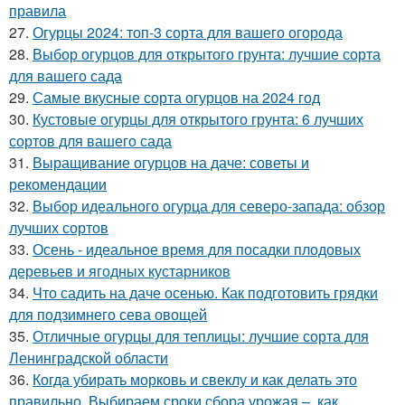
правила
27.
Огурцы 2024: топ-3 сорта для вашего огорода
28.
Выбор огурцов для открытого грунта: лучшие сорта
для вашего сада
29.
Самые вкусные сорта огурцов на 2024 год
30.
Кустовые огурцы для открытого грунта: 6 лучших
сортов для вашего сада
31.
Выращивание огурцов на даче: советы и
рекомендации
32.
Выбор идеального огурца для северо-запада: обзор
лучших сортов
33.
Осень - идеальное время для посадки плодовых
деревьев и ягодных кустарников
34.
Что садить на даче осенью. Как подготовить грядки
для подзимнего сева овощей
35.
Отличные огурцы для теплицы: лучшие сорта для
Ленинградской области
36.
Когда убирать морковь и свеклу и как делать это
правильно. Выбираем сроки сбора урожая –, как