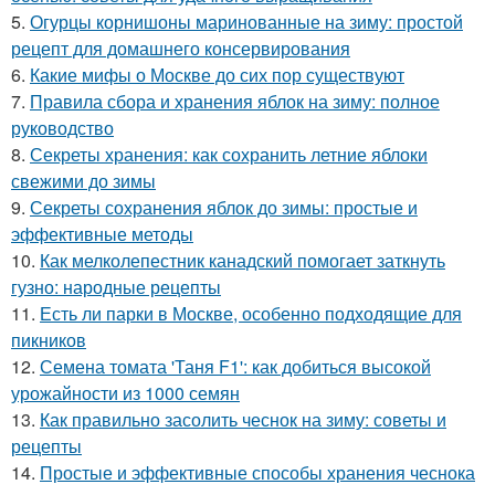
5.
Огурцы корнишоны маринованные на зиму: простой
рецепт для домашнего консервирования
6.
Какие мифы о Москве до сих пор существуют
7.
Правила сбора и хранения яблок на зиму: полное
руководство
8.
Секреты хранения: как сохранить летние яблоки
свежими до зимы
9.
Секреты сохранения яблок до зимы: простые и
эффективные методы
10.
Как мелколепестник канадский помогает заткнуть
гузно: народные рецепты
11.
Есть ли парки в Москве, особенно подходящие для
пикников
12.
Семена томата 'Таня F1': как добиться высокой
урожайности из 1000 семян
13.
Как правильно засолить чеснок на зиму: советы и
рецепты
14.
Простые и эффективные способы хранения чеснока