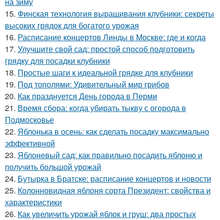
на зиму
15.
Финская технология выращивания клубники: секреты
высоких грядок для богатого урожая
16.
Расписание концертов Линды в Москве: где и когда
17.
Улучшите свой сад: простой способ подготовить
грядку для посадки клубники
18.
Простые шаги к идеальной грядке для клубники
19.
Под тополями: Удивительный мир грибов
20.
Как празднуется День города в Перми
21.
Время сбора: когда убирать тыкву с огорода в
Подмосковье
22.
Яблонька в осень: как сделать посадку максимально
эффективной
23.
Яблоневый сад: как правильно посадить яблоню и
получить большой урожай
24.
Бутырка в Братске: расписание концертов и новости
25.
Колонновидная яблоня сорта Президент: свойства и
характеристики
26.
Как увеличить урожай яблок и груш: два простых