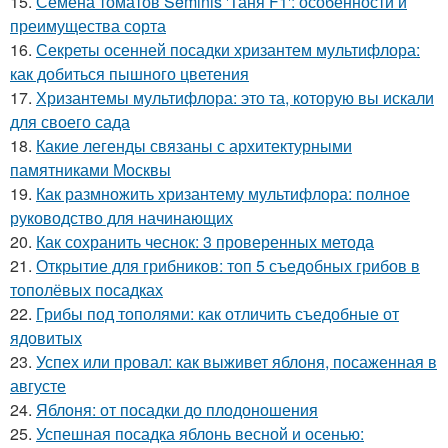
15.
Семена томатов Seminis 'Таня F1': особенности и
преимущества сорта
16.
Секреты осенней посадки хризантем мультифлора:
как добиться пышного цветения
17.
Хризантемы мультифлора: это та, которую вы искали
для своего сада
18.
Какие легенды связаны с архитектурными
памятниками Москвы
19.
Как размножить хризантему мультифлора: полное
руководство для начинающих
20.
Как сохранить чеснок: 3 проверенных метода
21.
Открытие для грибников: топ 5 съедобных грибов в
тополёвых посадках
22.
Грибы под тополями: как отличить съедобные от
ядовитых
23.
Успех или провал: как выживет яблоня, посаженная в
августе
24.
Яблоня: от посадки до плодоношения
25.
Успешная посадка яблонь весной и осенью: