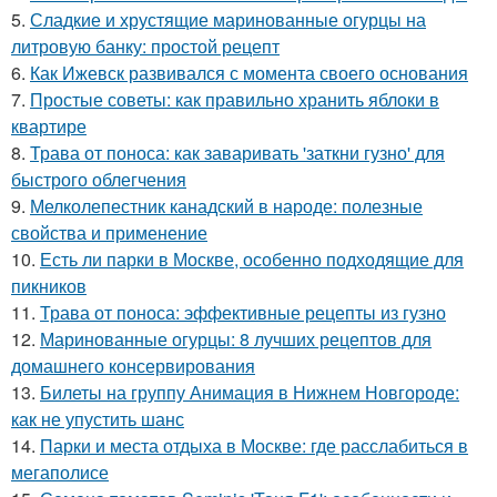
5.
Сладкие и хрустящие маринованные огурцы на
литровую банку: простой рецепт
6.
Как Ижевск развивался с момента своего основания
7.
Простые советы: как правильно хранить яблоки в
квартире
8.
Трава от поноса: как заваривать 'заткни гузно' для
быстрого облегчения
9.
Мелколепестник канадский в народе: полезные
свойства и применение
10.
Есть ли парки в Москве, особенно подходящие для
пикников
11.
Трава от поноса: эффективные рецепты из гузно
12.
Маринованные огурцы: 8 лучших рецептов для
домашнего консервирования
13.
Билеты на группу Анимация в Нижнем Новгороде:
как не упустить шанс
14.
Парки и места отдыха в Москве: где расслабиться в
мегаполисе