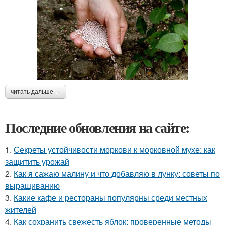
читать дальше →
Последние обновления на сайте:
1.
Секреты устойчивости моркови к морковной мухе: как
защитить урожай
2.
Как я сажаю малину и что добавляю в лунку: советы по
выращиванию
3.
Какие кафе и рестораны популярны среди местных
жителей
4.
Как сохранить свежесть яблок: проверенные методы