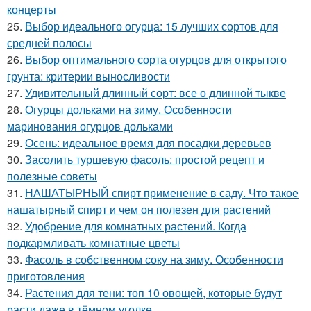
концерты
25.
Выбор идеального огурца: 15 лучших сортов для
средней полосы
26.
Выбор оптимального сорта огурцов для открытого
грунта: критерии выносливости
27.
Удивительный длинный сорт: все о длинной тыкве
28.
Огурцы дольками на зиму. Особенности
маринования огурцов дольками
29.
Осень: идеальное время для посадки деревьев
30.
Засолить туршевую фасоль: простой рецепт и
полезные советы
31.
НАШАТЫРНЫЙ спирт применение в саду. Что такое
нашатырный спирт и чем он полезен для растений
32.
Удобрение для комнатных растений. Когда
подкармливать комнатные цветы
33.
Фасоль в собственном соку на зиму. Особенности
приготовления
34.
Растения для тени: топ 10 овощей, которые будут
расти даже в тёмном уголке