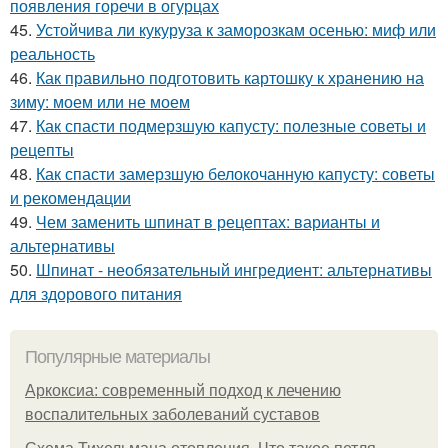
появления горечи в огурцах
45.
Устойчива ли кукуруза к заморозкам осенью: миф или
реальность
46.
Как правильно подготовить картошку к хранению на
зиму: моем или не моем
47.
Как спасти подмерзшую капусту: полезные советы и
рецепты
48.
Как спасти замерзшую белокочанную капусту: советы
и рекомендации
49.
Чем заменить шпинат в рецептах: варианты и
альтернативы
50.
Шпинат - необязательный ингредиент: альтернативы
для здорового питания
Популярные материалы
Аркоксиа: современный подход к лечению
воспалительных заболеваний суставов