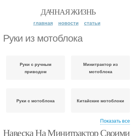
ДАЧНАЯ ЖИЗНЬ
главная
новости
статьи
Руки из мотоблока
Руки с ручным
Минитрактор из
приводом
мотоблока
Руки с мотоблока
Китайские мотоблоки
Показать все
Навеска На Минитрактор Своими
Руки из жигулей