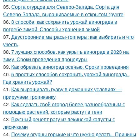
35.
Сорта огурцов для Северо-Запада. Сорта для
Северо-Запада, выращиваемые в открытом грунте
36.
3 способа, как сохранить урожай винограда в
погребе зимой. Способы хранения зимой
37.
Двусторонние матрасы-топперы: как выбирать и что
учесть
38.
7 лучших способов, как укрыть виноград в 2023 на
зиму. Сроки проведения процедуры
39.
Как обрезать виноград осенью. Сроки проведения
40.
5 простых способов сохранить урожай винограда..
Где хранить урожай?
41.
Как выращивать гуаву в домашних условиях —
приручаем тропиканку
42.
Как сделать свой огород более разнообразным с
помощью растений, которые растут в тени
43.
Вкусный рецепт рагу из пекинской капусты с
лисичками
44.
Почему огурцы горькие и что нужно делать.. Причины