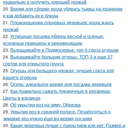
правильно и получить хороший урожай
20.
Время для сборки: когда убирать тыквы на хранение
и как добавить их в блюда
21.
Плодоношение плодовых деревьев: когда ждать
урожай
22.
Успешная посадка яблонь весной и осенью:
основные принципы и рекомендации
23.
Выращивайте в Подмосковье: топ-3 сорта огурцов
24.
Выращивайте большие огурцы: ТОП-3 и еще 37
сортов для открытого грунта
25.
Огурцы для большого урожая: лучшие сорта для
вашего огорода
26.
Осень: идеальное время для посадки деревьев
27.
Как правильно сажать луковичные в корзинках.
Цветы в корзинах
28.
Об укрытии роз на зиму. Обрезка
29.
Укрытие роз в средней полосе. Позаботиться о
зимовке роз нужно еще во время посадки
30.
Какая черепица лучше с покрытием или нет. Размер и