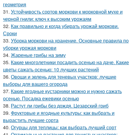
геометрия
31.
Устойчивость сортов моркови к морковной мухе и
черной гнили: ключ к высоким урожаям
32.
Как правильно и когда убирать урожай моркови.
Сроки
33.
Уборка моркови на хранение. Основные правила по
уборки урожая моркови
34.
Жареные грибы на зиму
35.
Какие многолетники посадить осенью на даче. Какие
цветы сажать осенью: 10 лучших растений
36.
Овощи и зелень для теневых участков: лучшие
выборы для вашего огорода
37.
Какие ягодные кустарники можно и нужно сажать
осенью. Посадка ежевики осенью
38.
Растут ли грибы без дождя. Цезарский гриб
39.
Фруктовые и ягодные культуры: как выбрать и
вырастить лучшие сорта
40.
Огурцы для теплицы: как выбрать лучший сорт
41.
Оптимальные растения для тенистых участков: