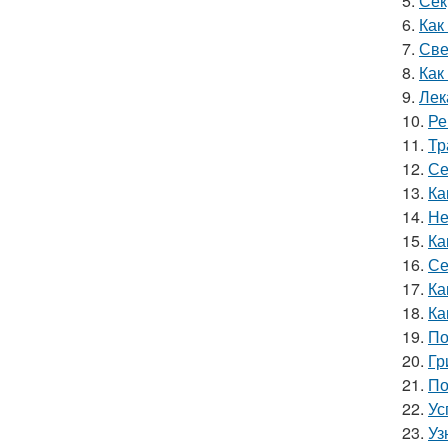
5.
Сек
6.
Как
7.
Све
8.
Как
9.
Лек
10.
Ре
11.
Тр
12.
Се
13.
Ка
14.
Не
15.
Ка
16.
Се
17.
Ка
18.
Ка
19.
По
20.
Гр
21.
По
22.
Ус
23.
Уз