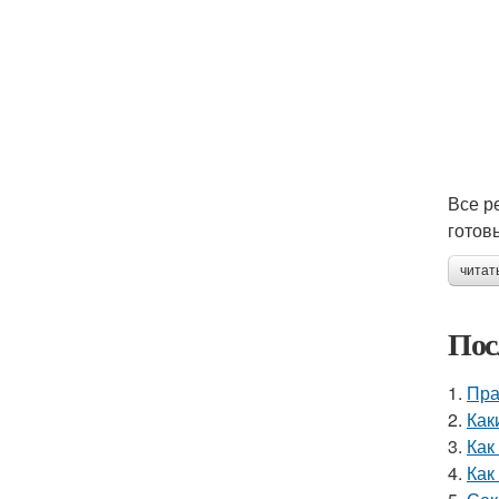
Все р
готов
читат
Пос
1.
Пра
2.
Как
3.
Как
4.
Как