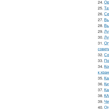
24.
Ор
25.
Та
26.
Се
27.
Вы
28.
Вы
29.
Лу
30.
Лу
31.
Ог
совет
32.
Со
33.
По
34.
Ко
к хра
35.
Ка
36.
Ки
37.
Ка
38.
КА
39.
Че
40.
Ог