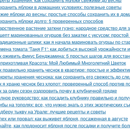
реты хранения: как сохранить яблоки свежими до весны
 хранить яблоки в домашних условиях: полезные советы
жие яблоки до весны: простые способы сохранить их в до
 хранить яблоки долго: 5 проверенных способов
арственное растение заткни гузно: народное средство для 
цепт маринованных огурцов без закатки с уксусом: простой
адиционные шпики: как я начала мариновать огурцы по ста
мена томата 'Таня F1': как добиться высокой урожайности 
к оживить фикус Бенджамина: 5 простых шагов для восста
прихотливая Красота: Мой Любимый Многолетний Цветок
к правильно хранить чеснок в квартире: простые и эффект
креты хранения чеснока: как сохранить его свежесть до с
к я храню чеснок без хлопот: проверенный способ против п
к за один сезон оздоровить почву в клубничной грядке
лное руководство: как посадить клубнику правильно и пол
ибы на тополях: все, что нужно знать о этих экзотических с
дберу тыкву на Урале: лучшие рецепты и советы
пех или провал: как выживет яблоня, посаженная в августе
найте, как плодоносит яблоня после посадки и получите бо