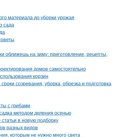
ого материала до уборки урожая
о сада
да
советы
ки оближешь на зиму: приготовление, рецепты,
роектирования домов самостоятельно
использования корзин
 сроки созревания, уборка, обрезка и подготовка
сты с грибами
садка методом деления осенью
статьи в новую подборку
бов разных видов
ния, которым не нужно много света