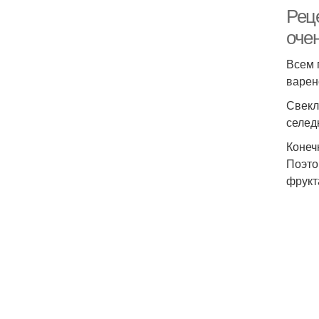
Рец
оче
Всем 
варен
Свекл
селед
Конеч
Поэто
фрукт