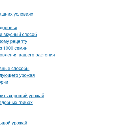
машних условиях
здоровья
 и вкусный способ
рому рецепту
из 1000 семян
новления вашего растения
ивные способы
ледующего урожая
орчи
учить хороший урожай
ъедобных грибах
льшой урожай