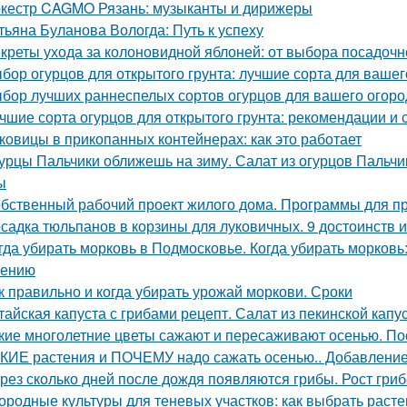
кестр CAGMO Рязань: музыканты и дирижеры
тьяна Буланова Вологда: Путь к успеху
креты ухода за колоновидной яблоней: от выбора посадочн
бор огурцов для открытого грунта: лучшие сорта для вашег
бор лучших раннеспелых сортов огурцов для вашего огоро
чшие сорта огурцов для открытого грунта: рекомендации и 
ковицы в прикопанных контейнерах: как это работает
урцы Пальчики оближешь на зиму. Салат из огурцов Пальчи
ы
бственный рабочий проект жилого дома. Программы для п
садка тюльпанов в корзины для луковичных. 9 достоинств 
гда убирать морковь в Подмосковье. Когда убирать морковь:
нению
к правильно и когда убирать урожай моркови. Сроки
тайская капуста с грибами рецепт. Салат из пекинской капу
кие многолетние цветы сажают и пересаживают осенью. По
КИЕ растения и ПОЧЕМУ надо сажать осенью.. Добавление 
рез сколько дней после дождя появляются грибы. Рост гри
ородные культуры для теневых участков: как выбрать расте