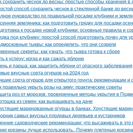
к сохранить чеснок до весны: простые способы хранения в
остой способ сохранить чеснок в стеклянной банке до весн
лное руководство по правильной посадке клубники и земля
сенняя земляника: как подготовить грядку для посадки осе
дготовка к посадке новой клубники: основные правила и со
ядка под клубнику: простой способ подготовить почву для 
дмосковные тыквы: как определить, что они созрели
квенные секреты: как узнать, что тыква готова к сборе
ть к успеху: когда и как сажать яблоню
ень и парша: как защитить яблони от опасного заболевания
мые вкусные сорта огурцов на 2024 год
чшие сорта огурцов для открытого грунта: рекомендации и 
к правильно укрыть розы на зиму: практические советы
щита роз от морозов: проверенные методы укрытия в Подм
ртошка из семян: как выращивать на даче
устящие маринованные огурцы в банках. Хрустящие марин
орник самых вкусных плодовых деревьев и кустарников
енние садоводческие рекомендации: что высаживать в это 
кие корзины лучше использовать.. Почему плетеные корзин