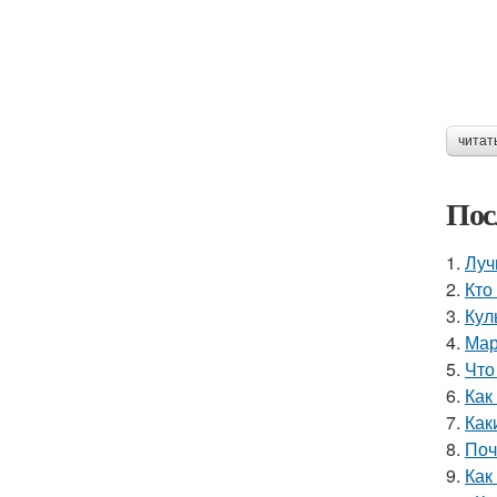
читат
Пос
1.
Луч
2.
Кто
3.
Кул
4.
Мар
5.
Что
6.
Как
7.
Как
8.
Поч
9.
Как