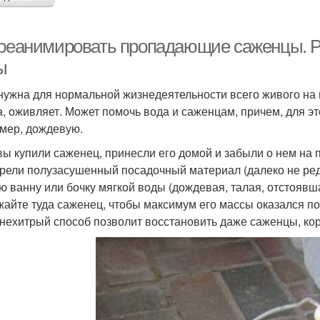
 реанимировать пропадающие саженцы. 
ы
нужна для нормальной жизнедеятельности всего живого на 
а, оживляет. Может помочь вода и саженцам, причем, для эт
мер, дождевую.
вы купили саженец, принесли его домой и забыли о нем на п
рели полузасушенный посадочный материал (далеко не редко
ю ванну или бочку мягкой воды (дождевая, талая, отстоявш
жайте туда саженец, чтобы максимум его массы оказался под
 нехитрый способ позволит восстановить даже саженцы, ко