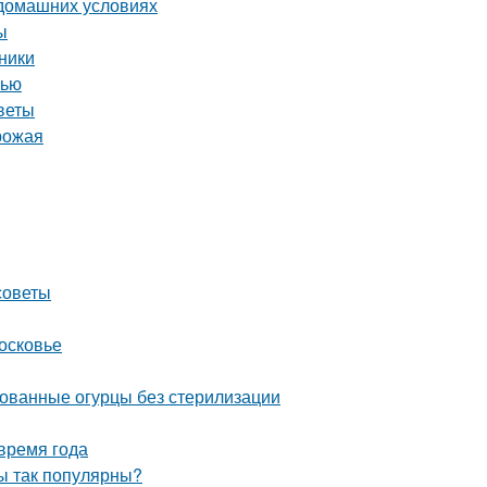
 домашних условиях
ы
ники
нью
веты
урожая
советы
осковье
ованные огурцы без стерилизации
время года
ы так популярны?