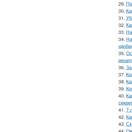
29.
По
30.
Ка
31.
Уб
32.
Ка
33.
На
34.
На
удобр
35.
Ос
рецеп
36.
За
37.
Ко
38.
Ка
39.
Ко
40.
Ка
секре
41.
7 
42.
Ка
43.
Ск
44.
Ов