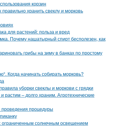
использования корзин
к правильно хранить свеклу и морковь
ловиях
а для растений: польза и вред
мка. Почему нашатырный спирт бесполезен, как
ариновать грибы на зиму в банках по простому
ю". Когда начинать собирать морковь?
да
 правила уборки свеклы и моркови с грядки
 и растим – долго храним. Агротехнические
ки проведения процедуры
пиканку
а с ограниченным солнечным освещением