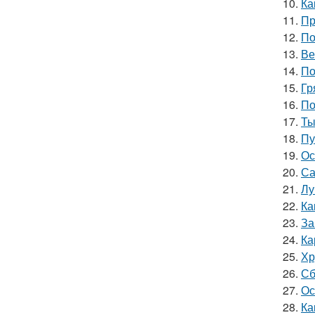
10.
Ка
11.
Пр
12.
По
13.
Ве
14.
По
15.
Гр
16.
По
17.
Ты
18.
Пу
19.
Ос
20.
Са
21.
Лу
22.
Ка
23.
За
24.
Ка
25.
Хр
26.
Сб
27.
Ос
28.
Ка