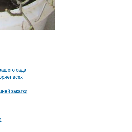
 вашего сада
оряет всех
шней закатки
я