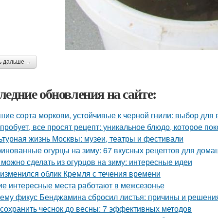
ь дальше →
ледние обновления на сайте:
шие сорта моркови, устойчивые к черной гнили: выбор для
 пробует, все просят рецепт: уникальное блюдо, которое пок
ьтурная жизнь Москвы: музеи, театры и фестивали
инованные огурцы на зиму: 67 вкусных рецептов для дома
 можно сделать из огурцов на зиму: интересные идеи
 изменился облик Кремля с течения времени
ие интересные места работают в межсезонье
ему фикус Бенджамина сбросил листья: причины и решени
 сохранить чеснок до весны: 7 эффективных методов