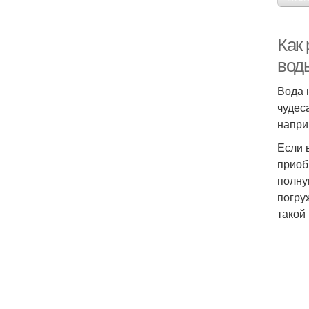
Как
вод
Вода 
чудес
напри
Если 
приоб
полну
погру
такой