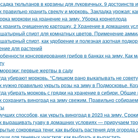
садка тюльпанов в корзины для луковичных. 9 достоинств 
к правильно хранить свеклу и морковь. Закладка урожая: ка
орка моркови на хранение на зиму. Уборка корнеплода
к хранить очищенную картошку. 2 Хранение в домашних ус
шатырный спирт для комнатных цветов. Применение аммиак
шатырный спирт, как удобрение и полезная азотная подкор
ение для растений
обенности консервирования грибов в банках на зиму. Как м
ту
морозки: первые жертвы в саду
гда убирают морковь. "Слишком рано выкапывать не совету
к нужно правильно укрыть розы на зиму в Подмосковье. Ког
гда убирать морковь с грядки на хранение в сибири. Общие
к сохранить виноград на зиму свежим. Правильно собираем
ты
лучших способов, как укрыть виноград в 2023 на зиму. Сро
к выращивать гуаву в домашних условиях — приручаем тро
рытые сокровища тени: как выбрать растения для огород
ощи для теневых участков: как выбрать и вырастить