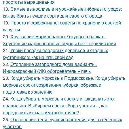
простоты выращивания
18.
Самые выносливые и урожайные гибриды огурцов:
как выбрать лучшие сорта для своего огорода
19.
Просто и эффективно: советы по хранению свежей
капусты
20.
Хрустящие маринованные огурцы в банках.
Хрустящие маринованные огурцы без стерилизации
21.
Уроки посадки плодовых деревьев и ягодных
кустарников: как начать свой сад
22.
Отопление загородного дома варианты.
Инфракрасный (ИК) обогреватель + печь
23.
Когда убирать морковь в Подмосковье. Когда убирать
морковь: сроки созревания, уборка, обрезка и
подготовка к хранению
24.
Когда убирать морковь и свеклу и как делать это
правильно. Выбираем сроки сбора урожая –, как
определить их максимально точно?
25.
Озеленение тени: лучшие растения для затененных
участков