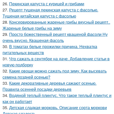
26.
Пекинская капуста с курицей и грибами
27.
Рецепт тушеная пекинская капуста с фасолью.
Тушеная китайская капуста с фасолью
28.
Консервированные жареные грибы вкусный рецепт..
Жареные белые грибы на зиму
29.
Просто божественный рецепт квашеной фасоли Ну
очень вкусно. Квашеная фасоль
30.
В томатах белые прожилки причина. Нехватка
питательных веществ
31.
Что сажать в сентябре на даче. Добавление статьи в
новую подборку
32.
Какие овощи можно сажать под зиму. Как высевать
семена поздней осенью?
33.
Какие декоративные деревья сажают осенью.
Правила осенней посадки деревьев
34.
Водяной теплый плинтус. Что такое теплый плинтус и
как он работает
35.
Детская сладкая морковь. Описание сорта моркови
Детская сладость