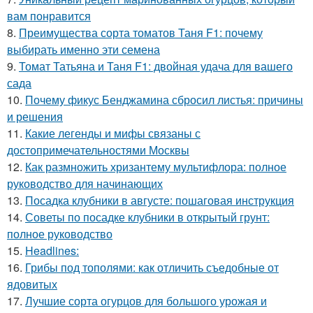
вам понравится
8.
Преимущества сорта томатов Таня F1: почему
выбирать именно эти семена
9.
Томат Татьяна и Таня F1: двойная удача для вашего
сада
10.
Почему фикус Бенджамина сбросил листья: причины
и решения
11.
Какие легенды и мифы связаны с
достопримечательностями Москвы
12.
Как размножить хризантему мультифлора: полное
руководство для начинающих
13.
Посадка клубники в августе: пошаговая инструкция
14.
Советы по посадке клубники в открытый грунт:
полное руководство
15.
Headlines:
16.
Грибы под тополями: как отличить съедобные от
ядовитых
17.
Лучшие сорта огурцов для большого урожая и