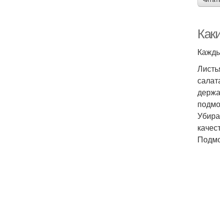
читат
Как
Кажды
Листь
салат
держа
подмо
Убира
качес
Подмо