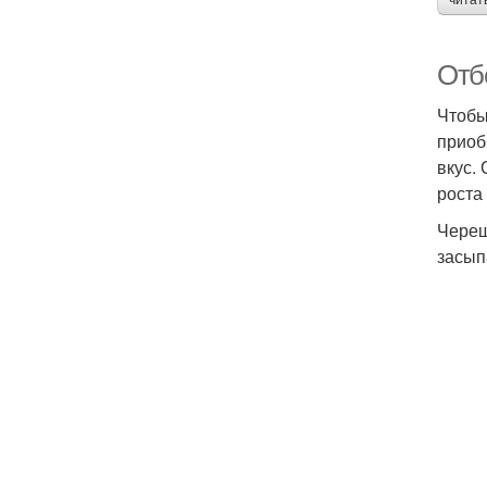
читат
Отб
Чтобы
приоб
вкус.
роста
Череш
засып