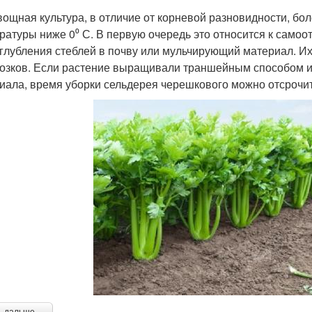
вощная культура, в отличие от корневой разновидности, бо
ратуры ниже 0⁰ С. В первую очередь это относится к сам
аглубления стеблей в почву или мульчирующий материал. Их
озков. Если растение выращивали траншейным способом и
иала, время уборки сельдерея черешкового можно отсрочит