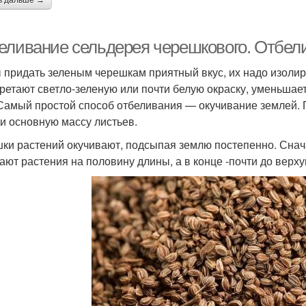
ь дальше →
еливание сельдерея черешкового. Отбел
 придать зеленым черешкам приятный вкус, их надо изолиро
ретают светло-зеленую или почти белую окраску, уменьша
 Самый простой способ отбеливания — окучивание землей. 
 и основную массу листьев.
ки растений окучивают, подсыпая землю постепенно. Снача
ают растения на половину длины, а в конце -почти до верху