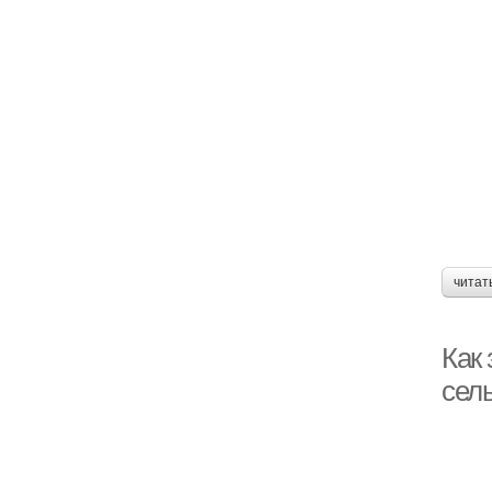
читат
Как
сел