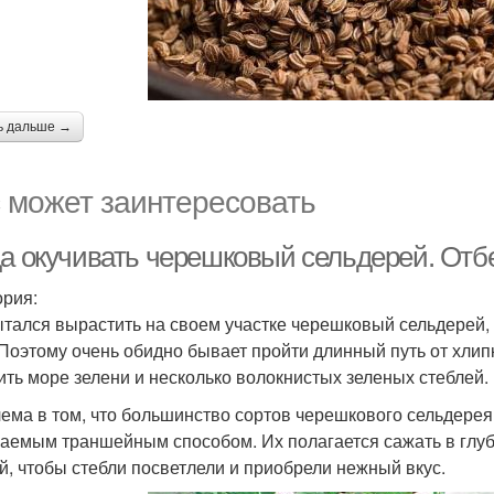
ь дальше →
 может заинтересовать
да окучивать черешковый сельдерей. Отб
ория:
ытался вырастить на своем участке черешковый сельдерей, 
 Поэтому очень обидно бывает пройти длинный путь от хлип
ить море зелени и несколько волокнистых зеленых стеблей.
ема в том, что большинство сортов черешкового сельдере
аемым траншейным способом. Их полагается сажать в глубо
й, чтобы стебли посветлели и приобрели нежный вкус.