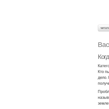
читат
Вас
Ког
Катег
Кто п
дело.
получ
Пробл
назыв
земле