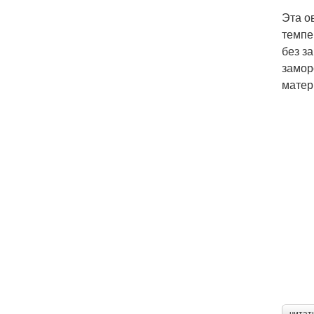
Эта о
темпе
без з
замор
матер