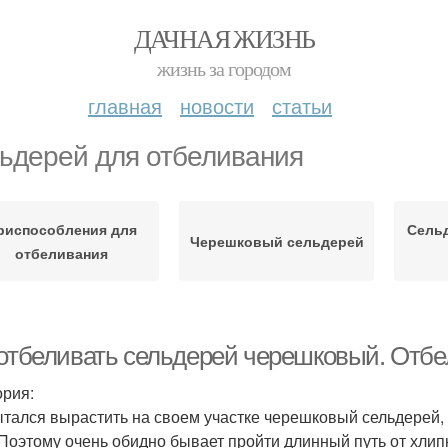
ДАЧНАЯ ЖИЗНЬ
жизнь за городом
главная
новости
статьи
ьдерей для отбеливания
риспособления для
Сель
Черешковый сельдерей
отбеливания
 отбеливать сельдерей черешковый. Отбе
ория:
ытался вырастить на своем участке черешковый сельдерей, 
 Поэтому очень обидно бывает пройти длинный путь от хлип