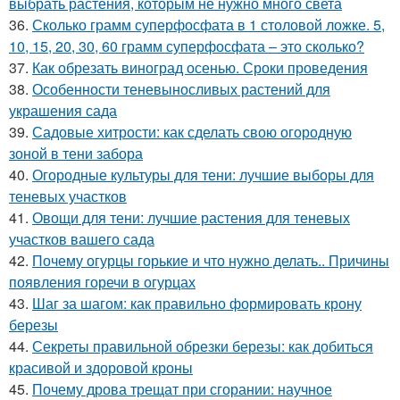
выбрать растения, которым не нужно много света
36.
Сколько грамм суперфосфата в 1 столовой ложке. 5,
10, 15, 20, 30, 60 грамм суперфосфата – это сколько?
37.
Как обрезать виноград осенью. Сроки проведения
38.
Особенности теневыносливых растений для
украшения сада
39.
Садовые хитрости: как сделать свою огородную
зоной в тени забора
40.
Огородные культуры для тени: лучшие выборы для
теневых участков
41.
Овощи для тени: лучшие растения для теневых
участков вашего сада
42.
Почему огурцы горькие и что нужно делать.. Причины
появления горечи в огурцах
43.
Шаг за шагом: как правильно формировать крону
березы
44.
Секреты правильной обрезки березы: как добиться
красивой и здоровой кроны
45.
Почему дрова трещат при сгорании: научное