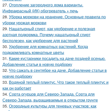
27.
Отопление загородного дома варианты.
Инфракрасный (ИК) обогреватель + печь
28.
Уборка моркови на хранение. Основные правила по
уборки урожая моркови
29.
Нашатырный спирт, как удобрение и полезная
азотная подкормка. Почему нашатырный спирт
бесполезен, как удобрение для растений
30.
Удобрение для комнатных растений. Когда
подкармливать комнатные цветы
31.
Какие кустарники посадить на даче поздней осенью.
Добавление статьи в новую подборку
32.
Что сажать в сентябре на даче. Добавление статьи в
новую подборку
33.
Водяной теплый плинтус. Что такое теплый плинтус и
как он работает
34.
Сорта огурцов для Северо-Запада. Сорта для
Северо-Запада, выращиваемые в открытом грунте
35.
Огородные культуры для теневых участков: как