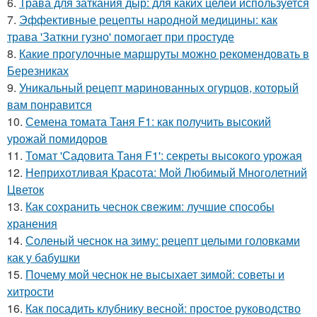
6.
Трава для заткания дыр: для каких целей используется
7.
Эффективные рецепты народной медицины: как
трава 'Заткни гузно' помогает при простуде
8.
Какие прогулочные маршруты можно рекомендовать в
Березниках
9.
Уникальный рецепт маринованных огурцов, который
вам понравится
10.
Семена томата Таня F1: как получить высокий
урожай помидоров
11.
Томат 'Садовита Таня F1': секреты высокого урожая
12.
Неприхотливая Красота: Мой Любимый Многолетний
Цветок
13.
Как сохранить чеснок свежим: лучшие способы
хранения
14.
Соленый чеснок на зиму: рецепт целыми головками
как у бабушки
15.
Почему мой чеснок не высыхает зимой: советы и
хитрости
16.
Как посадить клубнику весной: простое руководство