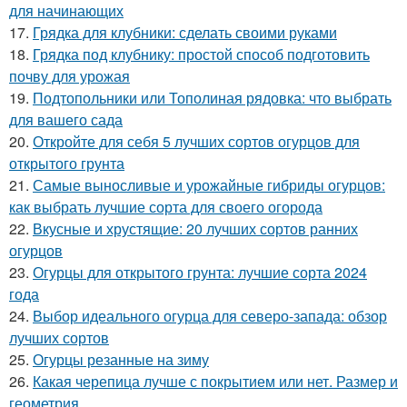
для начинающих
17.
Грядка для клубники: сделать своими руками
18.
Грядка под клубнику: простой способ подготовить
почву для урожая
19.
Подтопольники или Тополиная рядовка: что выбрать
для вашего сада
20.
Откройте для себя 5 лучших сортов огурцов для
открытого грунта
21.
Самые выносливые и урожайные гибриды огурцов:
как выбрать лучшие сорта для своего огорода
22.
Вкусные и хрустящие: 20 лучших сортов ранних
огурцов
23.
Огурцы для открытого грунта: лучшие сорта 2024
года
24.
Выбор идеального огурца для северо-запада: обзор
лучших сортов
25.
Огурцы резанные на зиму
26.
Какая черепица лучше с покрытием или нет. Размер и
геометрия