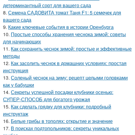
детерминантный сорт для вашего сада
8.
Семена САДОВИТА томат Таня F1: 5 семечек для
вашего сада
9.
Какие ключевые события в истории Оренбурга
10.
Простые способы хранения чеснока зимой: советы
для начинающих
11.
Как сохранить чеснок зимой: простые и эффективные
методы
12.
Как засолить чеснок в домашних условиях: простая
инструкция
13.
Соленый чеснок на зиму: рецепт целыми головками
как у бабушки
14.
Секреты успешной посадки клубники осенью:
СУПЕР-СПОСОБ для богатого урожая
15.
Как сделать грядку для клубники: подробный
инструктаж
16.
Белые грибы в тополях: открытие и значение
17.
В поисках подтопольников: секреты уникальных