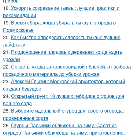
грибов
18.
Ускорить созревание тыквы: лучшие практики и
рекомендации
19.
Время сбора: когда убирать тыкву с огорода в
Подмосковье
20.
Как быстро определить спелость тыквы: лучшие
лайфхаки
21.
Плодоношение плодовых деревьев: когда ждать
урожай
22.
Секреты ухода за колоновидной яблоней: от выбора
посадочного материала до уборки урожая
23.
Алексей Глызин: Московский архитектор, который
создает будущее
24.
Открытый грунт: 10 лучших гибридов огурцов для
вашего сада
25.
Выберите идеальный огурец для своего огорода:
проверенные сорта
26.
Огурцы Пальчики оближешь на зиму. Салат из
огурцов Пальчики оближешь на зиму: приготовление,