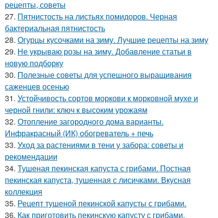
рецепты, советы
27.
Пятнистость на листьях помидоров. Черная
бактериальная пятнистость
28.
Огурцы кусочками на зиму. Лучшие рецепты на зиму
29.
Не укрываю розы на зиму. Добавление статьи в
новую подборку
30.
Полезные советы для успешного выращивания
саженцев осенью
31.
Устойчивость сортов моркови к морковной мухе и
черной гнили: ключ к высоким урожаям
32.
Отопление загородного дома варианты.
Инфракрасный (ИК) обогреватель + печь
33.
Уход за растениями в тени у забора: советы и
рекомендации
34.
Тушеная пекинская капуста с грибами. Постная
пекинская капуста, тушенная с лисичками. Вкусная
коллекция
35.
Рецепт тушеной пекинской капусты с грибами.
36.
Как приготовить пекинскую капусту с грибами.