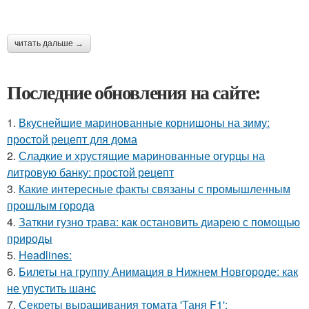
читать дальше →
Последние обновления на сайте:
1.
Вкуснейшие маринованные корнишоны на зиму:
простой рецепт для дома
2.
Сладкие и хрустящие маринованные огурцы на
литровую банку: простой рецепт
3.
Какие интересные факты связаны с промышленным
прошлым города
4.
Заткни гузно трава: как остановить диарею с помощью
природы
5.
Headlines:
6.
Билеты на группу Анимация в Нижнем Новгороде: как
не упустить шанс
7.
Секреты выращивания томата 'Таня F1':