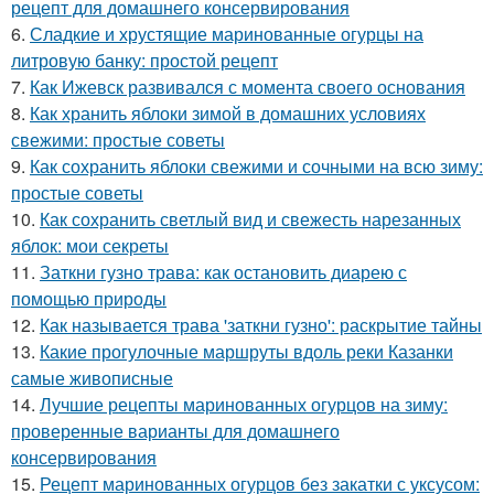
рецепт для домашнего консервирования
6.
Сладкие и хрустящие маринованные огурцы на
литровую банку: простой рецепт
7.
Как Ижевск развивался с момента своего основания
8.
Как хранить яблоки зимой в домашних условиях
свежими: простые советы
9.
Как сохранить яблоки свежими и сочными на всю зиму:
простые советы
10.
Как сохранить светлый вид и свежесть нарезанных
яблок: мои секреты
11.
Заткни гузно трава: как остановить диарею с
помощью природы
12.
Как называется трава 'заткни гузно': раскрытие тайны
13.
Какие прогулочные маршруты вдоль реки Казанки
самые живописные
14.
Лучшие рецепты маринованных огурцов на зиму:
проверенные варианты для домашнего
консервирования
15.
Рецепт маринованных огурцов без закатки с уксусом: