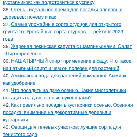
кустарников: как подготовиться к успеху
36.
Осень - идеальное время для посадки плодовых
деревьев: почему и как
37.
Самые урожайные сорта огурцов для открытого
грунта то. Урожайные сорта огурцов — рейтинг 2023
года
38.
Жареная пекинская капуста с шампиньонами. Салат
«Пир королевы»
39.
НАШАТЫРНЫЙ спирт применение в саду. Что такое
нашатырный спирт и чем он полезен для растений
40.
Аммиачная вода для растений домашних. Аммиак,
как удобрение
41.
Что посадить на даче осенью. Какие многолетники
посадить на даче осенью луковицами?
42.
Как правильно посадить кустарники осенью. Осенняя
посадка: внимание на декоративные деревья и
кустарники
43.
Овощи для теневых участков: лучшие сорта для
тенистого сада