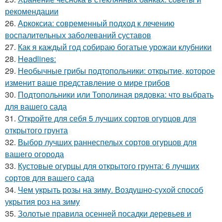
рекомендации
26.
Аркоксиа: современный подход к лечению
воспалительных заболеваний суставов
27.
Как я каждый год собираю богатые урожаи клубники
28.
Headlines:
29.
Необычные грибы подтопольники: открытие, которое
изменит ваше представление о мире грибов
30.
Подтопольники или Тополиная рядовка: что выбрать
для вашего сада
31.
Откройте для себя 5 лучших сортов огурцов для
открытого грунта
32.
Выбор лучших раннеспелых сортов огурцов для
вашего огорода
33.
Кустовые огурцы для открытого грунта: 6 лучших
сортов для вашего сада
34.
Чем укрыть розы на зиму. Воздушно-сухой способ
укрытия роз на зиму
35.
Золотые правила осенней посадки деревьев и