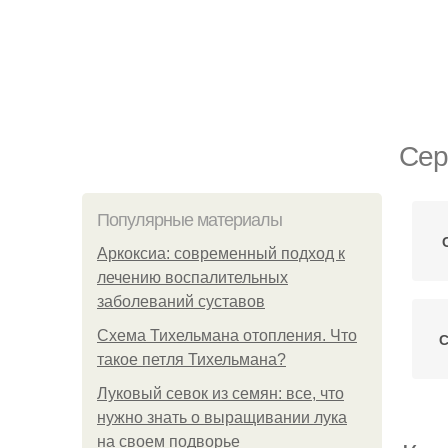
Сер
Популярные материалы
Аркоксиа: современный подход к
лечению воспалительных
заболеваний суставов
Схема Тихельмана отопления. Что
С
такое петля Тихельмана?
Луковый севок из семян: все, что
нужно знать о выращивании лука
на своем подворье