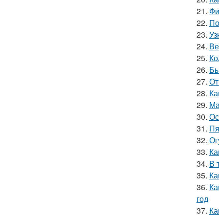
21.
Фи
22.
По
23.
Уз
24.
Ве
25.
Ко
26.
Бы
27.
От
28.
Ка
29.
Ма
30.
Ос
31.
Пя
32.
Ог
33.
Ка
34.
В 
35.
Ка
36.
Ка
год
37.
Ка