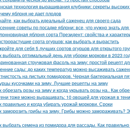
нская технология выращивания клубники: секреты высоких 
чему яблоня не дает плодов
найте, как выбрать идеальный саженец для своего сада
сенние советы по посадке яблони: все, что нужно знать д
лонновидная яблоня сорта Президент: свойства и характер
строрастущие сорта огурцов: как выбрать и вырастить
кройте для себя 5 лучших сортов огурцов для открытого гру
к выбрать оптимальный день для уборки моркови в 2023 го
ринованная стручковая фасоль на зиму: простой рецепт дл
енние сады: до каких температур можно высаживать саже
тнистость на листьях помидоров. Черная бактериальная пя
урцы кусочками на зиму. Лучшие рецепты на зиму
к обрезать розы на зиму и когда укрывать розы на.. Как обр
тени тоже можно выращивать: 10 овощей для урожая в тен
к правильно и когда убирать урожай моркови. Сроки
к заморозить грибы на зиму. Грибы можно замораживать? Э
к выбрать семена из помидора для рассады. Как правильно