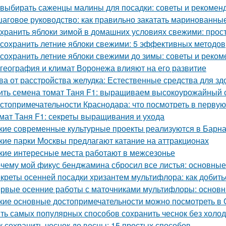
 выбирать саженцы малины для посадки: советы и рекомен
аговое руководство: как правильно закатать маринованные
 хранить яблоки зимой в домашних условиях свежими: прос
 сохранить летние яблоки свежими: 5 эффективных методов
 сохранить летние яблоки свежими до зимы: советы и реко
 география и климат Воронежа влияют на его развитие
ва от расстройства желудка: Естественные средства для 
ить семена томат Таня F1: выращиваем высокоурожайный 
стопримечательности Краснодара: что посмотреть в первую
мат Таня F1: секреты выращивания и ухода
кие современные культурные проекты реализуются в Барн
кие парки Москвы предлагают катание на аттракционах
кие интересные места работают в межсезонье
чему мой фикус бенджамина сбросил все листья: основны
креты осенней посадки хризантем мультифлора: как добит
рвые осенние работы с маточниками мультифлоры: основн
кие основные достопримечательности можно посмотреть в 
ть самых популярных способов сохранить чеснок без холо
к сохранить чеснок до весны: 15 простых способов