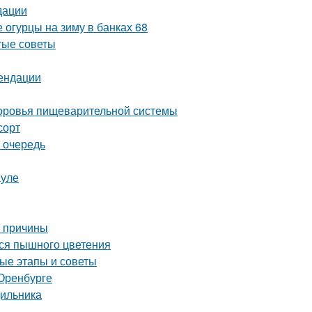
дации
 огурцы на зиму в банках 68
тые советы
мендации
здоровья пищеварительной системы
сорт
 очередь
ауле
е причины
ься пышного цветения
ые этапы и советы
Оренбурге
дильника