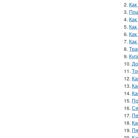
2.
Как
3.
Пош
4.
Как
5.
Как
6.
Как
7.
Как
8.
Тра
9.
Куп
10.
До
11.
То
12.
Ка
13.
Ка
14.
Ка
15.
По
16.
Се
17.
Пе
18.
Ка
19.
Пя
20.
Ка