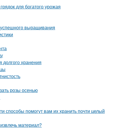
грядок для богатого урожая
ля успешного выращивания
истики
нта
ду
я долгого хранения
нцы
тнистость
езать розы осенью
и
ти способы помогут вам их хранить почти целый
 извлечь материал?