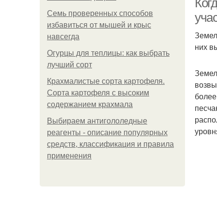
Ког
Семь проверенных способов
уча
избавиться от мышей и крыс
Земел
навсегда
них в
Огурцы для теплицы: как выбрать
лучший сорт
Земел
Крахмалистые сорта картофеля.
возвы
Сорта картофеля с высоким
более
содержанием крахмала
песча
распо
Выбираем антигололедные
уровн
реагенты - описание популярных
средств, классификация и правила
применения