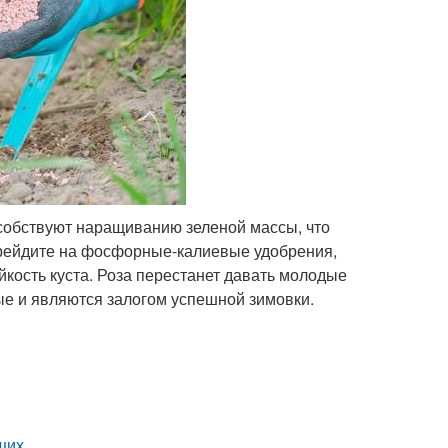
особствуют наращиванию зеленой массы, что
ерейдите на фосфорные-калиевые удобрения,
ость куста. Роза перестанет давать молодые
ые и являются залогом успешной зимовки.
щих