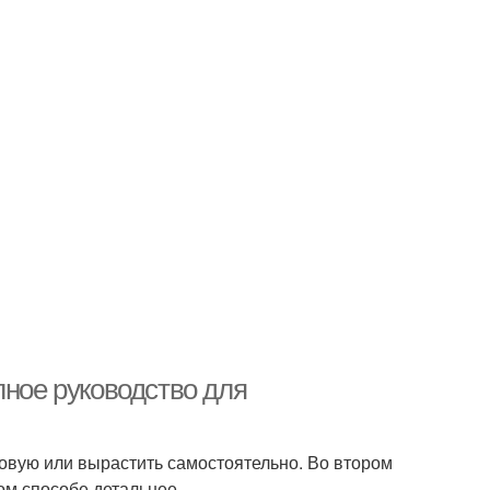
лное руководство для
товую или вырастить самостоятельно. Во втором
ом способе детальнее.