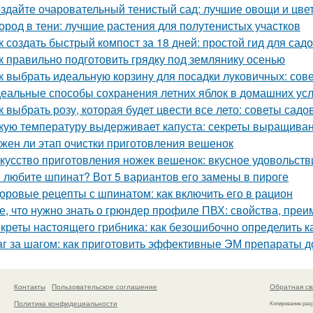
здайте очаровательный тенистый сад: лучшие овощи и цве
ород в тени: лучшие растения для полутенистых участков
к создать быстрый компост за 18 дней: простой гид для сад
к правильно подготовить грядку под землянику осенью
к выбрать идеальную корзину для посадки луковичных: сов
еальные способы сохранения летних яблок в домашних ус
к выбрать розу, которая будет цвести все лето: советы садо
кую температуру выдерживает капуста: секреты выращиван
жен ли этап очистки приготовления вешенок
кусство приготовления ножек вешенок: вкусное удовольств
 любите шпинат? Вот 5 вариантов его замены в пироге
оровые рецепты с шпинатом: как включить его в рацион
е, что нужно знать о грюндер профиле ПВХ: свойства, пре
креты настоящего грибника: как безошибочно определить 
г за шагом: как приготовить эффективные ЭМ препараты 
Контакты
Пользовательское соглашение
Обратная св
Политика конфидециальности
Копирование раз