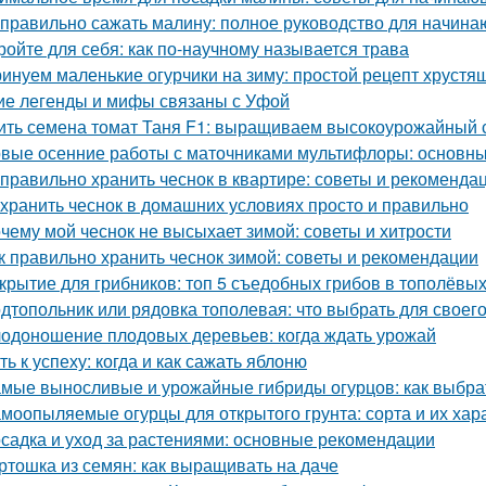
 правильно сажать малину: полное руководство для начин
ройте для себя: как по-научному называется трава
инуем маленькие огурчики на зиму: простой рецепт хрустя
ие легенды и мифы связаны с Уфой
ить семена томат Таня F1: выращиваем высокоурожайный 
вые осенние работы с маточниками мультифлоры: основны
 правильно хранить чеснок в квартире: советы и рекоменда
 хранить чеснок в домашних условиях просто и правильно
чему мой чеснок не высыхает зимой: советы и хитрости
к правильно хранить чеснок зимой: советы и рекомендации
крытие для грибников: топ 5 съедобных грибов в тополёвы
дтопольник или рядовка тополевая: что выбрать для своего
одоношение плодовых деревьев: когда ждать урожай
ть к успеху: когда и как сажать яблоню
мые выносливые и урожайные гибриды огурцов: как выбрат
моопыляемые огурцы для открытого грунта: сорта и их хар
садка и уход за растениями: основные рекомендации
ртошка из семян: как выращивать на даче