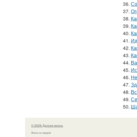
36.
Со
37.
Ог
38.
Ка
39.
Ка
40.
Ка
41.
Ид
42.
Ка
43.
Ка
44.
Ва
45.
Ис
46.
Не
47.
Зд
48.
Вс
49.
Се
50.
Ша
© 2026 Дачная жизнь
Жизнь за городом