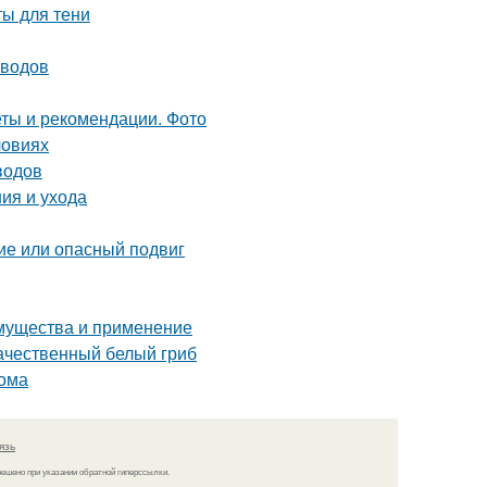
ты для тени
оводов
еты и рекомендации. Фото
ловиях
водов
ия и ухода
ие или опасный подвиг
имущества и применение
качественный белый гриб
дома
язь
решено при указании обратной гиперссылки.