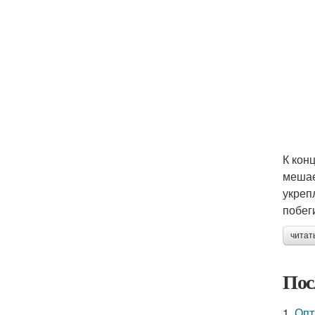
К кон
мешае
укреп
побег
читат
Пос
1.
Опт