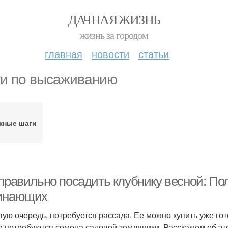
ДАЧНАЯ ЖИЗНЬ
жизнь за городом
главная
новости
статьи
и по высаживанию
жные шаги
 правильно посадить клубнику весной: По
инающих
вую очередь, потребуется рассада. Ее можно купить уже го
е потребуются семена садовой земляники. Расскажем об эт