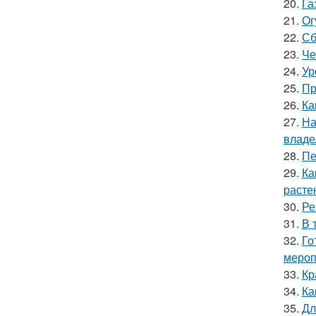
20.
Га
21.
Ог
22.
Сб
23.
Че
24.
Ур
25.
Пр
26.
Ка
27.
На
владе
28.
Пе
29.
Ка
расте
30.
Ре
31.
В 
32.
Го
мероп
33.
Кр
34.
Ка
35.
Дл