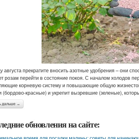
цу августа прекратите вносить азотные удобрения – они сп
т розам перейти в состояние покоя. С началом холодов п
ляющие корневую систему и повышающие общую жизнестойк
и (бордово-красные) и укрепит вызревшие (зеленые), котор
ь дальше →
ледние обновления на сайте:
имальное время для посадки малины: советы для начинаю