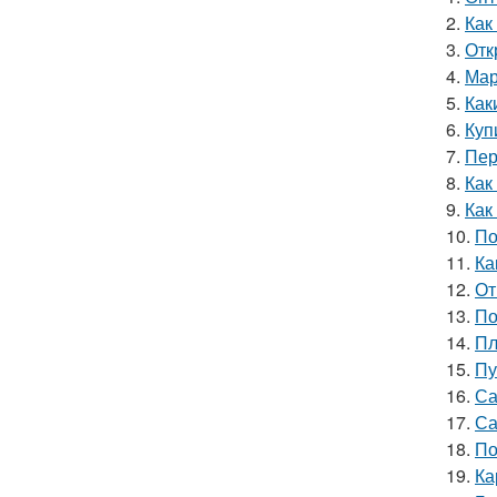
2.
Как
3.
Отк
4.
Мар
5.
Как
6.
Куп
7.
Пер
8.
Как
9.
Как
10.
По
11.
Ка
12.
От
13.
По
14.
Пл
15.
Пу
16.
Са
17.
Са
18.
По
19.
Ка