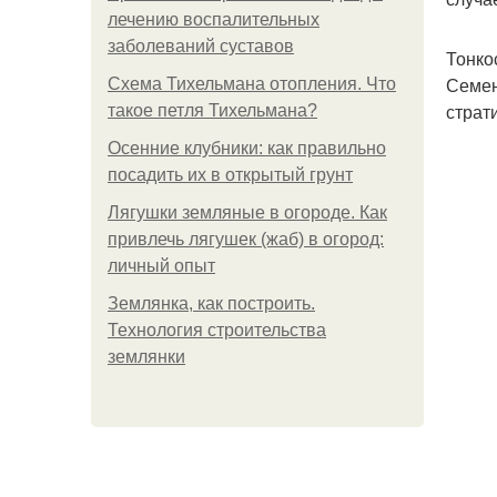
лечению воспалительных
заболеваний суставов
Тонко
Семен
Схема Тихельмана отопления. Что
страт
такое петля Тихельмана?
Осенние клубники: как правильно
посадить их в открытый грунт
Лягушки земляные в огороде. Как
привлечь лягушек (жаб) в огород:
личный опыт
Землянка, как построить.
Технология строительства
землянки