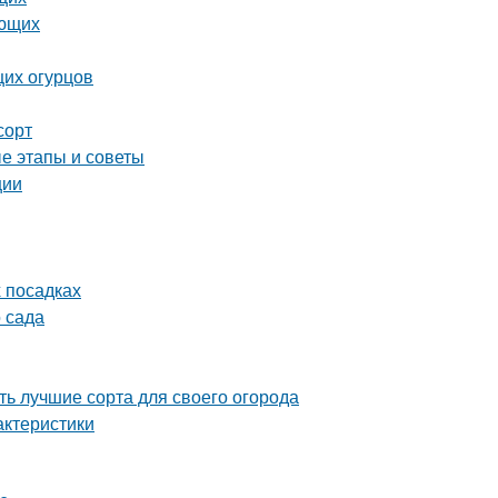
ающих
щих огурцов
сорт
е этапы и советы
ции
х посадках
 сада
ь лучшие сорта для своего огорода
актеристики