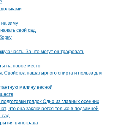
?
 дольками
 на зиму
 начать свой сад
борку
зжую часть. За что могут оштрафовать
сты на новое место
. Свойства нашатырного спирта и польза для
нтантную малину весной
еществ
 подготовки грядок Одно из главных осенних
ют, что она заключается только в подзимней
й сад
крытия винограда