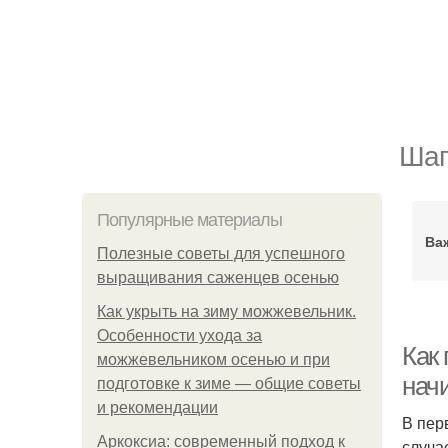
Шаг
Популярные материалы
Ва
Полезные советы для успешного
выращивания саженцев осенью
Как укрыть на зиму можжевельник.
Особенности ухода за
Как
можжевельником осенью и при
нач
подготовке к зиме — общие советы
и рекомендации
В пер
Аркоксиа: современный подход к
случа