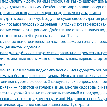
з подключить к дому. Какими способами газифицируют дома
урцы дольками на зиму. Особенности маринования огурцов
орник самых вкусных плодовых деревьев и кустарников
м укрыть розы на зиму. Воздушно-сухой способ укрытия роз
оки посадки плодовых деревьев и ягодных кустарников: как
остые советы от агронома. Добавление статьи в новую под
к вывести мышей с участка навсегда. Травы
рушение при строительстве частного дома за грязную прое
льцев частных домов?
ресадка клубники в августе: как правильно переместить ку
кие комнатные цветы можно поливать нашатырным спиртом
ний
монтантная малина подкормка весной. Чем удобрять ремо
томатах белые прожилки причина. Нехватка питательных в
товимся к урожаю с осени. 2 краеугольных вопроса осенней
риятий — подготовка грядок к зиме. Многие садоводы счита
асота и урожай в тени: как создать красивый и плодородны
к сохранить виноградную лозу зимой. Надежные способы у
ительное хранение свежего винограда. Где хранить