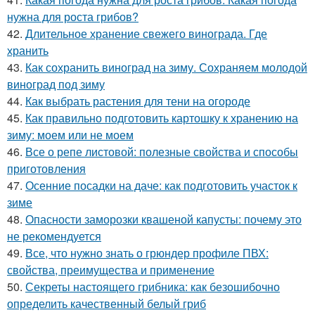
нужна для роста грибов?
42.
Длительное хранение свежего винограда. Где
хранить
43.
Как сохранить виноград на зиму. Сохраняем молодой
виноград под зиму
44.
Как выбрать растения для тени на огороде
45.
Как правильно подготовить картошку к хранению на
зиму: моем или не моем
46.
Все о репе листовой: полезные свойства и способы
приготовления
47.
Осенние посадки на даче: как подготовить участок к
зиме
48.
Опасности заморозки квашеной капусты: почему это
не рекомендуется
49.
Все, что нужно знать о грюндер профиле ПВХ:
свойства, преимущества и применение
50.
Секреты настоящего грибника: как безошибочно
определить качественный белый гриб