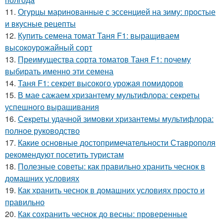
11.
Огурцы маринованные с эссенцией на зиму: простые
и вкусные рецепты
12.
Купить семена томат Таня F1: выращиваем
высокоурожайный сорт
13.
Преимущества сорта томатов Таня F1: почему
выбирать именно эти семена
14.
Таня F1: секрет высокого урожая помидоров
15.
В мае сажаем хризантему мультифлора: секреты
успешного выращивания
16.
Секреты удачной зимовки хризантемы мультифлора:
полное руководство
17.
Какие основные достопримечательности Ставрополя
рекомендуют посетить туристам
18.
Полезные советы: как правильно хранить чеснок в
домашних условиях
19.
Как хранить чеснок в домашних условиях просто и
правильно
20.
Как сохранить чеснок до весны: проверенные