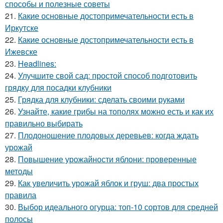
способы и полезные советы
21.
Какие основные достопримечательности есть в
Иркутске
22.
Какие основные достопримечательности есть в
Ижевске
23.
Headlines:
24.
Улучшите свой сад: простой способ подготовить
грядку для посадки клубники
25.
Грядка для клубники: сделать своими руками
26.
Узнайте, какие грибы на тополях можно есть и как их
правильно выбирать
27.
Плодоношение плодовых деревьев: когда ждать
урожай
28.
Повышение урожайности яблони: проверенные
методы
29.
Как увеличить урожай яблок и груш: два простых
правила
30.
Выбор идеального огурца: топ-10 сортов для средней
полосы