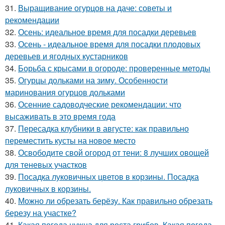
31.
Выращивание огурцов на даче: советы и
рекомендации
32.
Осень: идеальное время для посадки деревьев
33.
Осень - идеальное время для посадки плодовых
деревьев и ягодных кустарников
34.
Борьба с крысами в огороде: проверенные методы
35.
Огурцы дольками на зиму. Особенности
маринования огурцов дольками
36.
Осенние садоводческие рекомендации: что
высаживать в это время года
37.
Пересадка клубники в августе: как правильно
переместить кусты на новое место
38.
Освободите свой огород от тени: 8 лучших овощей
для теневых участков
39.
Посадка луковичных цветов в корзины. Посадка
луковичных в корзины.
40.
Можно ли обрезать берёзу. Как правильно обрезать
березу на участке?
41.
Какая погода нужна для роста грибов. Какая погода