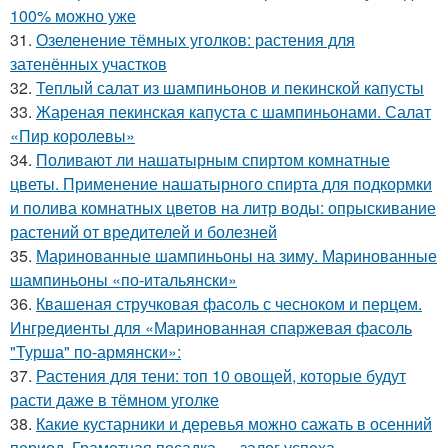
100% можно уже
31.
Озеленение тёмных уголков: растения для
затенённых участков
32.
Теплый салат из шампиньонов и пекинской капусты
33.
Жареная пекинская капуста с шампиньонами. Салат
«Пир королевы»
34.
Поливают ли нашатырным спиртом комнатные
цветы. Применение нашатырного спирта для подкормки
и полива комнатных цветов на литр воды: опрыскивание
растений от вредителей и болезней
35.
Маринованные шампиньоны на зиму. Маринованные
шампиньоны «по-итальянски»
36.
Квашеная стручковая фасоль с чесноком и перцем.
Ингредиенты для «Маринованная спаржевая фасоль
"Турша" по-армянски»:
37.
Растения для тени: топ 10 овощей, которые будут
расти даже в тёмном уголке
38.
Какие кустарники и деревья можно сажать в осенний
период. Грамотная посадка — залог успеха