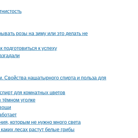
тнистость
ывать розы на зиму или это делать не
к подготовиться к успеху
азгадали
. Свойства нашатырного спирта и польза для
пирт для комнатных цветов
в тёмном уголке
овощи
аботает
ния, которым не нужно много света
 каких лесах растут белые грибы