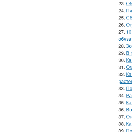
23.
Об
24.
Пя
25.
Сб
26.
Ог
27.
10
обяза
28.
Зо
29.
В 
30.
Ка
31.
Оз
32.
Ка
расте
33.
По
34.
Ра
35.
Ка
36.
Во
37.
Ог
38.
Ка
39.
По