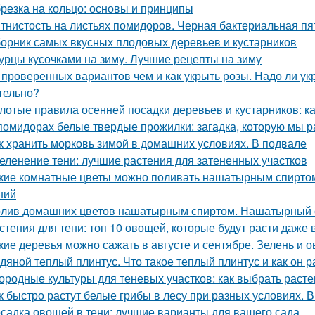
резка на кольцо: основы и принципы
тнистость на листьях помидоров. Черная бактериальная пя
орник самых вкусных плодовых деревьев и кустарников
урцы кусочками на зиму. Лучшие рецепты на зиму
 проверенных вариантов чем и как укрыть розы. Надо ли укр
тельно?
лотые правила осенней посадки деревьев и кустарников: ка
помидорах белые твердые прожилки: загадка, которую мы р
к хранить морковь зимой в домашних условиях. В подвале
еленение тени: лучшие растения для затененных участков
кие комнатные цветы можно поливать нашатырным спиртом
ний
лив домашних цветов нашатырным спиртом. Нашатырный с
стения для тени: топ 10 овощей, которые будут расти даже 
кие деревья можно сажать в августе и сентябре. Зелень и 
дяной теплый плинтус. Что такое теплый плинтус и как он р
ородные культуры для теневых участков: как выбрать расте
к быстро растут белые грибы в лесу при разных условиях. В
садка овощей в тени: лучшие варианты для вашего сада