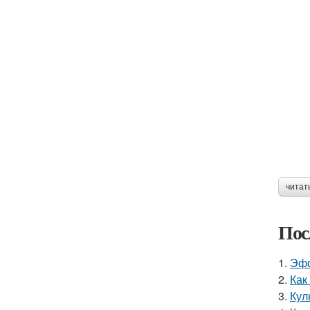
читат
Пос
1.
Эфф
2.
Как
3.
Кул