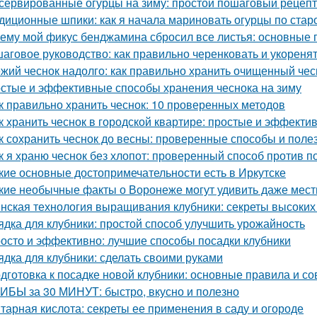
сервированные огурцы на зиму: простой пошаговый рецеп
диционные шпики: как я начала мариновать огурцы по стар
ему мой фикус бенджамина сбросил все листья: основные
аговое руководство: как правильно черенковать и укореня
жий чеснок надолго: как правильно хранить очищенный чес
стые и эффективные способы хранения чеснока на зиму
к правильно хранить чеснок: 10 проверенных методов
к хранить чеснок в городской квартире: простые и эффект
к сохранить чеснок до весны: проверенные способы и поле
к я храню чеснок без хлопот: проверенный способ против п
кие основные достопримечательности есть в Иркутске
кие необычные факты о Воронеже могут удивить даже мес
нская технология выращивания клубники: секреты высоких 
ядка для клубники: простой способ улучшить урожайность
осто и эффективно: лучшие способы посадки клубники
ядка для клубники: сделать своими руками
дготовка к посадке новой клубники: основные правила и со
ИБЫ за 30 МИНУТ: быстро, вкусно и полезно
тарная кислота: секреты ее применения в саду и огороде