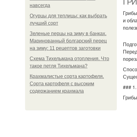
ГРИ
навсегда
Грибы
Огурцы для теплицы: как выбрать
и обл
лучший сорт
полез
Зеленые перцы на зиму в банках.
Маринованный болгарский перец
Подго
на зиму: 11 рецептов заготовки
Перед
порез
Схема Тихельмана отопления. Что
такое петля Тихельмана?
Спосо
Сущес
Крахмалистые сорта картофеля.
Сорта картофеля с высоким
### 1
содержанием крахмала
Грибы