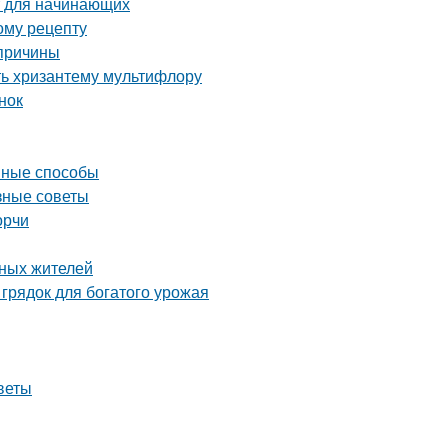
т для начинающих
ому рецепту
 причины
ть хризантему мультифлору
нок
ивные способы
зные советы
орчи
тных жителей
грядок для богатого урожая
веты