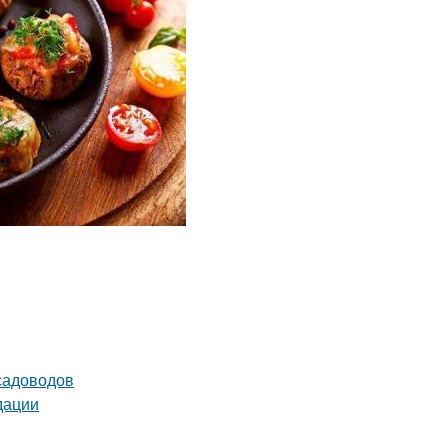
садоводов
дации