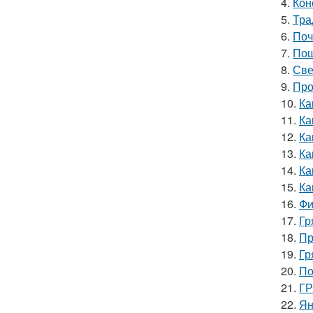
4.
Кон
5.
Тра
6.
Поч
7.
Пош
8.
Све
9.
Про
10.
Ка
11.
Ка
12.
Ка
13.
Ка
14.
Ка
15.
Ка
16.
Фи
17.
Гр
18.
Пр
19.
Гр
20.
По
21.
ГР
22.
Ян