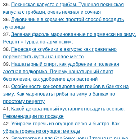
35.
Пекинская капуста с грибам. Тушеная пекинская
капуста с грибами, очень нежная и сочная
36.
Луковичные в корзине: простой способ посадить
луковицы
37.
Зеленая фасоль маринованные по армянски на зиму.
Рецепт «Турша по-армянски»:
38.
Пересадка клубники в августе: как правильно
переместить кусты на новое место
39.
Нашатырный спирт, как удобрение и полезная
азотная подкормка. Почему нашатырный спирт
бесполезен, как удобрение для растений
40.
Особенности консервирования грибов в банках на
зиму. Как мариновать грибы на зиму в банках по
простому рецепту
41.
Какой декоративный кустарник посадить осенью.
Рекомендации по посадке
42.
Убираем горечь из огурцов легко и быстро. Как
убрать горечь из огурцов: методы
43.
Электрогрили для барбекю: новый тренд на рынке