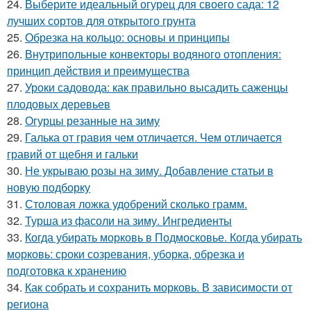
24.
Выберите идеальный огурец для своего сада: 12
лучших сортов для открытого грунта
25.
Обрезка на кольцо: основы и принципы
26.
Внутрипольные конвекторы водяного отопления:
принцип действия и преимущества
27.
Уроки садовода: как правильно высадить саженцы
плодовых деревьев
28.
Огурцы резанные на зиму
29.
Галька от гравия чем отличается. Чем отличается
гравий от щебня и гальки
30.
Не укрываю розы на зиму. Добавление статьи в
новую подборку
31.
Столовая ложка удобрений сколько грамм.
32.
Турша из фасоли на зиму. Ингредиенты
33.
Когда убирать морковь в Подмосковье. Когда убирать
морковь: сроки созревания, уборка, обрезка и
подготовка к хранению
34.
Как собрать и сохранить морковь. В зависимости от
региона