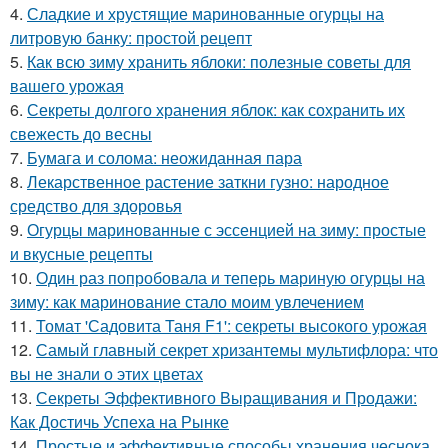
4.
Сладкие и хрустящие маринованные огурцы на
литровую банку: простой рецепт
5.
Как всю зиму хранить яблоки: полезные советы для
вашего урожая
6.
Секреты долгого хранения яблок: как сохранить их
свежесть до весны
7.
Бумага и солома: неожиданная пара
8.
Лекарственное растение заткни гузно: народное
средство для здоровья
9.
Огурцы маринованные с эссенцией на зиму: простые
и вкусные рецепты
10.
Один раз попробовала и теперь мариную огурцы на
зиму: как маринование стало моим увлечением
11.
Томат 'Садовита Таня F1': секреты высокого урожая
12.
Самый главный секрет хризантемы мультифлора: что
вы не знали о этих цветах
13.
Секреты Эффективного Выращивания и Продажи:
Как Достичь Успеха на Рынке
14.
Простые и эффективные способы хранения чеснока