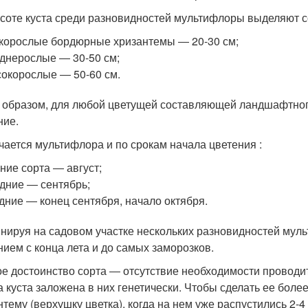
соте куста среди разновидностей мультифлоры выделяют со
корослые бордюрные хризантемы ― 20-30 см;
днерослые ― 30-50 см;
окорослые ― 50-60 см.
 образом, для любой цветущей составляющей ландшафтног
ние.
чается мультифлора и по срокам начала цветения :
ние сорта ― август;
дние ― сентябрь;
дние ― конец сентября, начало октября.
нируя на садовом участке нескольких разновидностей мул
нием с конца лета и до самых заморозков.
е достоинство сорта ― отсутствие необходимости проводит
 куста заложена в них генетически. Чтобы сделать ее бо
нтему (верхушку цветка), когда на нем уже распустились 2-4