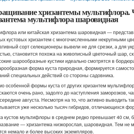
ащивание хризантемы мультифлора. Ч
зантема мультифлора шаровидная
ифлора или китайская хризантема шаровидная ― представ
ых кустовых хризантем с многочисленными некрупными цве
ативный сорт селекционеры вывели не для срезки, а для ук
стью, становится похожа на живописный цветочный шар, ск
окие шарообразные кустики идеально смотрятся в бордюрах
арообразная форма куста природная, формируется самосто
аний специальных действий со стороны садовника.
о особенной формы куста от других хризантем мультифлора
скаются очень рано, задолго до наступления заморозков, ча
 середине августа. Несмотря на то, что активно выводить т
тывается уже несколько тысяч гибридов, отличающихся фор
а кустов мультифлоры в среднем редко превышает 40 см, б
название ― хризантема низкорослая, шаровидная. Тем не м
тся немало и более высоких экземпляров.