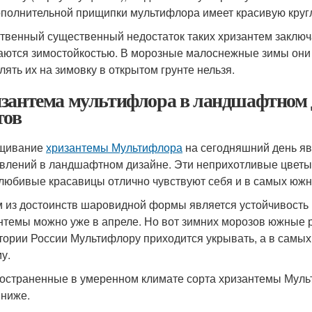
ополнительной прищипки мультифлора имеет красивую круг
твенный существенный недостаток таких хризантем заключа
аются зимостойкостью. В морозные малоснежные зимы они
лять их на зимовку в открытом грунте нельзя.
зантема мультифлора в ландшафтном 
тов
щивание
хризантемы Мультифлора
на сегодняшний день яв
влений в ландшафтном дизайне. Эти неприхотливые цветы 
любивые красавицы отлично чувствуют себя и в самых южн
 из достоинств шаровидной формы является устойчивость 
нтемы можно уже в апреле. Но вот зимних морозов южные р
тории России Мультифлору приходится укрывать, а в самы
у.
остраненные в умеренном климате сорта хризантемы Муль
 ниже.