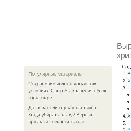
Выр
хри
Сод
В
Популярные материалы
Х
Сохранение яблок в домашних
Ч
условиях. Способы хранения яблок
в квартире
Дозревает ли сорванная тыква.
Когда убирать тыкву? Верные
Х
признаки спелости тыквы
Ч
В