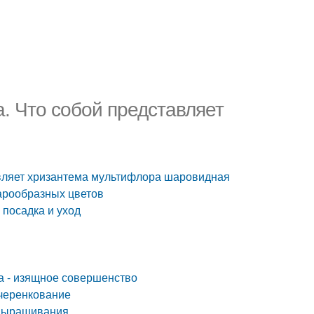
 Что собой представляет
вляет хризантема мультифлора шаровидная
арообразных цветов
посадка и уход
а - изящное совершенство
черенкование
 выращивания