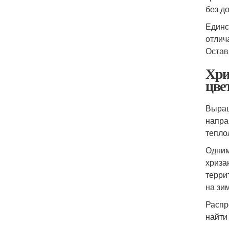
без д
Единс
отлич
Остав
Хри
цве
Выра
напра
тепло
Одним
хриза
терри
на зим
Распр
найти