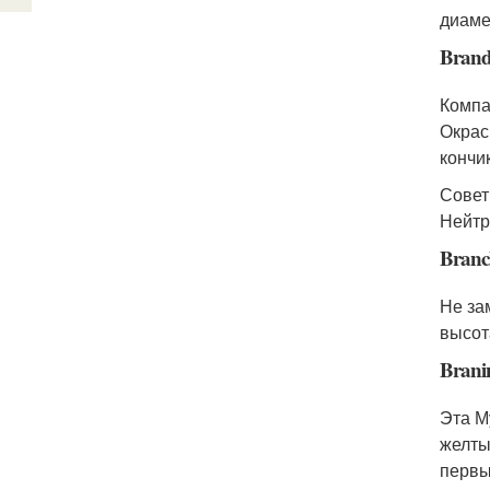
диаме
Brand
Компа
Окрас
кончи
Совет
Нейтр
Branch
Не за
высот
Brani
Эта М
желты
первы