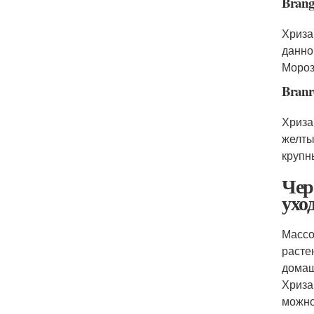
Brang
Хриза
данно
Мороз
Branr
Хриза
желты
крупн
Чер
ухо
Массо
расте
домаш
Хриза
можно