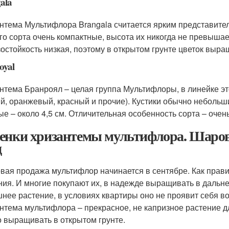
ala
нтема Мультифлора Brangala считается ярким представител
го сорта очень компактные, высота их никогда не превышае
остойкость низкая, поэтому в открытом грунте цветок выра
oyal
нтема Бранроял – целая группа Мультифлоры, в линейке это
й, оранжевый, красный и прочие). Кустики обычно небольши
ые – около 4,5 см. Отличительная особенность сорта – очен
енки хризантемы мультифлора. Шарови
д
вая продажа мультифлор начинается в сентябре. Как прави
ния. И многие покупают их, в надежде выращивать в дальне
нее растение, в условиях квартиры оно не проявит себя во 
нтема мультифлора – прекрасное, не капризное растение для
 выращивать в открытом грунте.