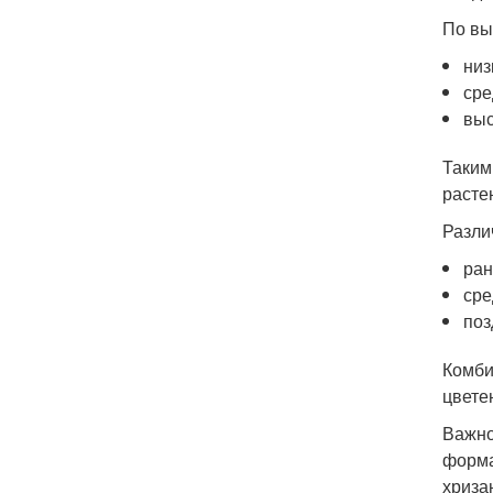
По вы
низ
сре
выс
Таким
расте
Разли
ран
сре
поз
Комби
цвете
Важно
форма
хриза