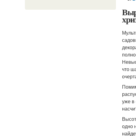
Выр
хри
Мульт
садов
декор
полно
Невыс
что ш
очерт
Помим
распу
уже в
насчи
Высот
одно 
найде