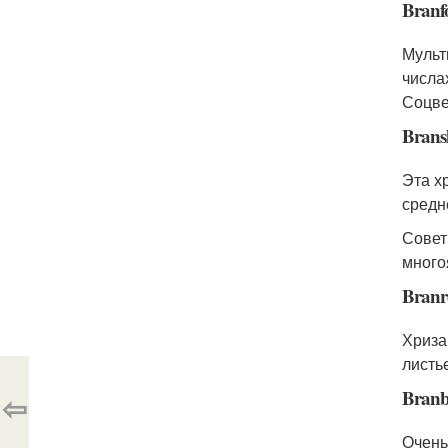
Branf
Мульт
числа
Соцве
Brans
Эта х
средн
Совет
много
Branr
Хриза
листь
Branb
⇦
Очень