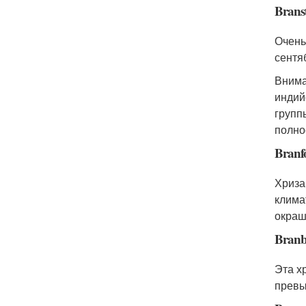
Brans
Очень
сентя
Внима
индий
групп
полно
Branf
Хриза
клима
окраш
Branb
Эта х
превы