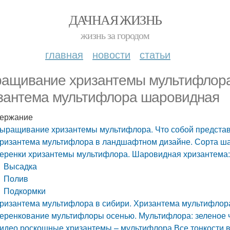
ДАЧНАЯ ЖИЗНЬ
жизнь за городом
главная
новости
статьи
ащивание хризантемы мультифлора.
зантема мультифлора шаровидная
ержание
ыращивание хризантемы мультифлора. Что собой предста
ризантема мультифлора в ландшафтном дизайне. Сорта ш
еренки хризантемы мультифлора. Шаровидная хризантема: 
Высадка
Полив
Подкормки
ризантема мультифлора в сибири. Хризантема мультифлор
еренкование мультифлоры осенью. Мультифлора: зеленое 
идео роскошные хризантемы – мультифлора Все тонкости