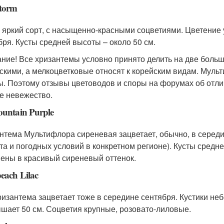
torm
 яркий сорт, с насыщенно-красными соцветиями. Цветение 
бря. Кусты средней высоты – около 50 см.
ние! Все хризантемы условно принято делить на две боль
скими, а мелкоцветковые относят к корейским видам. Муль
ы. Поэтому отзывы цветоводов и споры на форумах об отли
е невежество.
ountain Purple
нтема Мультифлора сиреневая зацветает, обычно, в середи
та и погодных условий в конкретном регионе). Кусты средне
ены в красивый сиреневый оттенок.
each Lilac
ризантема зацветает тоже в середине сентября. Кустики не
шает 50 см. Соцветия крупные, розовато-лиловые.