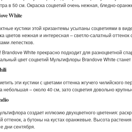
тра в 50 см. Окраска соцветий очень нежная, бледно-оранж
ove White
ктные кустики этой хризантемы усыпаны соцветиями в ви
ка цветов нежная и интересная – светло-салатный оттено
ками лепестков.
! Brandove White прекрасно подходит для разноцветной спа
альный цвет соцветий Мультифлоры Brandove White станет
ili
метить эти кустики с цветами оттенка жгучего чилийского пе
а небольшая – около 40 см, зато соцветия довольно крупные
ndio
ультифлора создает иллюзию двухцветного цветения: раск
й оттенок, а бутоны на кустах оранжевые. Высота растения 
е дни сентября.