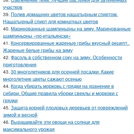
участков
39.
Полив домашних цветов нашатырным спиртом.
Нашатырный спирт для комнатных цветов
40.
Маринованные шампиньоны на зиму. Маринованные
шампиньоны «по-итальянски»
41.
Консервированные жареные грибы вкусный рецепт..
Жареные белые грибы на зиму
42.
Фасоль в собственном соку на зиму. Особенности
приготовления
43.
30 многолетников для осенней посадки. Какие
многолетние цветы сажают осенью
44.
Когда убирать морковь с грядки на хранение в
сибири. Общие правила уборки свеклы и моркови с
грядки
45.
Защита корней плодовых деревьев от повреждений
зимой и весной
46.
Выращивайте эти овощи на солнце для
максимального урожая