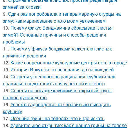
зимней заготовки
9.
Один раз попробовала и теперь мариную огурцы на
зиму: как маринование стало моим увлечением
10.
Почему фикус Бенджамина сбрасывает листья
зимой? Основные причины и способы решения
проблемы
11.
Почему у фикуса бенджамина желтеют листья:
причины и решения
12.
Какие современные культурные центры есть в городе
13.
История Иркутска: от основания до наших дней
14.
Секреты успешного выращивания клубники: как
правильно подготовить почву весной и осенью
15.
Советы по посадке клубники в открытый грунт:
полное руководство
16.
Успех в садоводстве: как правильно высадить
клубнику
17.
Осенние грибы на тополях: что и где искать
18.
Удивительное открытие: как я нашла грибы на тополе