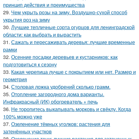
принцип действия и преимущества
29.
Чем укрыть розы на зиму. Воздушно-сухой способ
укрытия роз на зиму
30.
Лучшие тепличные сорта огурцов для ленинградской
области: как выбрать и вырастить
31.
Сажать и пересаживать деревья: лучшие временные
рамки
32.
Осенние посадки деревьев и кустарников: как
подготовиться к сезону
33.
Какая черепица лучше с покрытием или нет. Размер и
геометрия
34.
Столовая ложка удобрений сколько грамм.
35.
Отопление загородного дома варианты.
Инфракрасный (ИК) обогреватель + печь
36.
Не торопитесь выкапывать морковь и свёклу. Когда
100% можно уже
37.
Озеленение тёмных уголков: растения для
затенённых участков
38.
Озеленение тени: лучшие растения для затененных