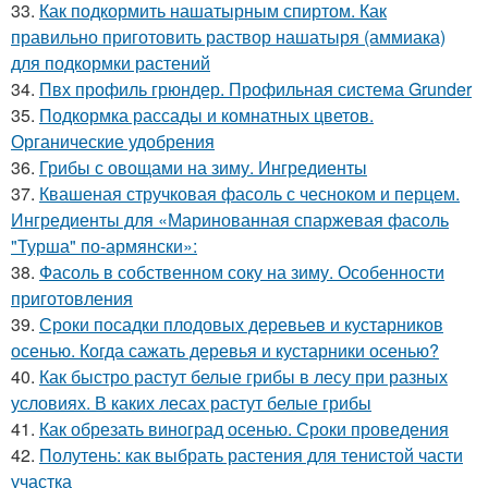
33.
Как подкормить нашатырным спиртом. Как
правильно приготовить раствор нашатыря (аммиака)
для подкормки растений
34.
Пвх профиль грюндер. Профильная система Grunder
35.
Подкормка рассады и комнатных цветов.
Органические удобрения
36.
Грибы с овощами на зиму. Ингредиенты
37.
Квашеная стручковая фасоль с чесноком и перцем.
Ингредиенты для «Маринованная спаржевая фасоль
"Турша" по-армянски»:
38.
Фасоль в собственном соку на зиму. Особенности
приготовления
39.
Сроки посадки плодовых деревьев и кустарников
осенью. Когда сажать деревья и кустарники осенью?
40.
Как быстро растут белые грибы в лесу при разных
условиях. В каких лесах растут белые грибы
41.
Как обрезать виноград осенью. Сроки проведения
42.
Полутень: как выбрать растения для тенистой части
участка