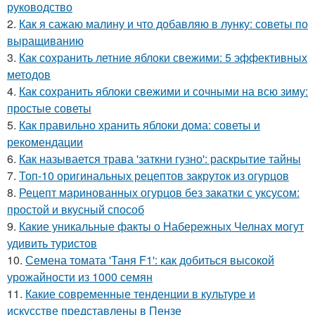
руководство
2.
Как я сажаю малину и что добавляю в лунку: советы по
выращиванию
3.
Как сохранить летние яблоки свежими: 5 эффективных
методов
4.
Как сохранить яблоки свежими и сочными на всю зиму:
простые советы
5.
Как правильно хранить яблоки дома: советы и
рекомендации
6.
Как называется трава 'заткни гузно': раскрытие тайны
7.
Топ-10 оригинальных рецептов закруток из огурцов
8.
Рецепт маринованных огурцов без закатки с уксусом:
простой и вкусный способ
9.
Какие уникальные факты о Набережных Челнах могут
удивить туристов
10.
Семена томата 'Таня F1': как добиться высокой
урожайности из 1000 семян
11.
Какие современные тенденции в культуре и
искусстве представлены в Пензе