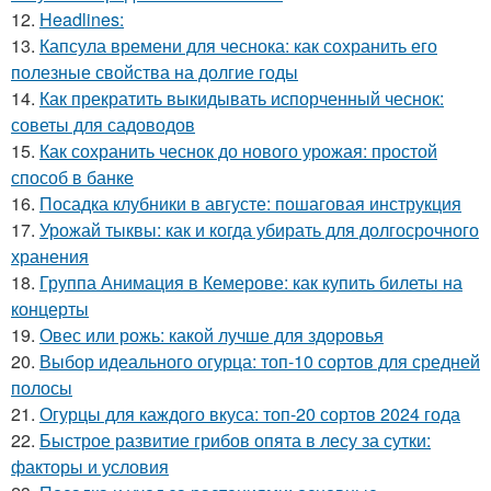
12.
Headlines:
13.
Капсула времени для чеснока: как сохранить его
полезные свойства на долгие годы
14.
Как прекратить выкидывать испорченный чеснок:
советы для садоводов
15.
Как сохранить чеснок до нового урожая: простой
способ в банке
16.
Посадка клубники в августе: пошаговая инструкция
17.
Урожай тыквы: как и когда убирать для долгосрочного
хранения
18.
Группа Анимация в Кемерове: как купить билеты на
концерты
19.
Овес или рожь: какой лучше для здоровья
20.
Выбор идеального огурца: топ-10 сортов для средней
полосы
21.
Огурцы для каждого вкуса: топ-20 сортов 2024 года
22.
Быстрое развитие грибов опята в лесу за сутки:
факторы и условия