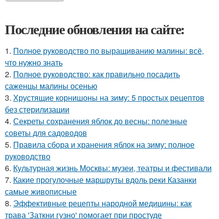
Последние обновления на сайте:
1.
Полное руководство по выращиванию малины: всё,
что нужно знать
2.
Полное руководство: как правильно посадить
саженцы малины осенью
3.
Хрустящие корнишоны на зиму: 5 простых рецептов
без стерилизации
4.
Секреты сохранения яблок до весны: полезные
советы для садоводов
5.
Правила сбора и хранения яблок на зиму: полное
руководство
6.
Культурная жизнь Москвы: музеи, театры и фестивали
7.
Какие прогулочные маршруты вдоль реки Казанки
самые живописные
8.
Эффективные рецепты народной медицины: как
трава 'Заткни гузно' помогает при простуде