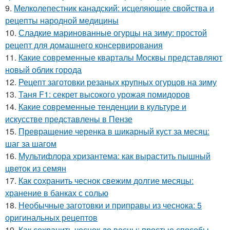
9.
Мелколепестник канадский: исцеляющие свойства и
рецепты народной медицины
10.
Сладкие маринованные огурцы на зиму: простой
рецепт для домашнего консервирования
11.
Какие современные кварталы Москвы представляют
новый облик города
12.
Рецепт заготовки резаных крупных огурцов на зиму
13.
Таня F1: секрет высокого урожая помидоров
14.
Какие современные тенденции в культуре и
искусстве представлены в Пензе
15.
Превращение черенка в шикарный куст за месяц:
шаг за шагом
16.
Мультифлора хризантема: как вырастить пышный
цветок из семян
17.
Как сохранить чеснок свежим долгие месяцы:
хранение в банках с солью
18.
Необычные заготовки и приправы из чеснока: 5
оригинальных рецептов
19.
Как сохранить чеснок до весны: простые способы