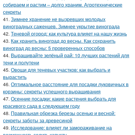
собираем и растим – долго храним. Агротехнические
секреты
41.
Зимнее хранение не вызревших молодых
виноградных саженцев. Зимнее укрытие винограда
42.
Теневой огород: как культура влияет на нашу жизнь
43.
Как хранить виноград до весны. Как сохранить
виноград до весны: 5 проверенных способов
44.
Выращивайте зелёный рай: 10 лучших растений для
тени и полутени
45.
Овощи для теневых участков: как выбрать и
вырастить
46.
Оптимальное расстояние для посадки луковичных в
корзины: секреты успешного выращивания
47.
Осенние посадки: какие растения выбрать для
красивого сада в следующем году
48.
Правильная обрезка березы осенью и весной:
секреты заботы за древесиной
49.
Исследование: влияет ли замораживание на
возможность солить капусту