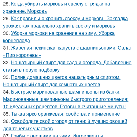
28.
Когда убирать морковь и свеклу с грядки на
хранение. Морковь
29.
Как правильно хранить свеклу и морковь. Закладка
урожая: как правильно хранить свеклу и морковь
30.
Уборка моркови на хранение на зиму. Уборка
корнеплода
31.
Жареная пекинская капуста с шампиньонами. Салат
«Пир королевы»
32.
Нашатырный спирт для сада и огорода. Добавление
статьи в новую подборку
33.
Полив домашних цветов нашатырным спиртом.
Нашатырный спирт для комнатных цветов
34.
Быстрые маринованные шампиньоны из банки.
Маринованные шампиньоны быстрого приготовления:
10 идеальных рецептов. Готовы в считанные минуты!
35.
Тыква ярко оранжевая: свойства и применение
36.
Освободите свой огород от тени: 8 лучших овощей
для теневых участков
37.
Грибы с овощами на зиму. Ингредиенты