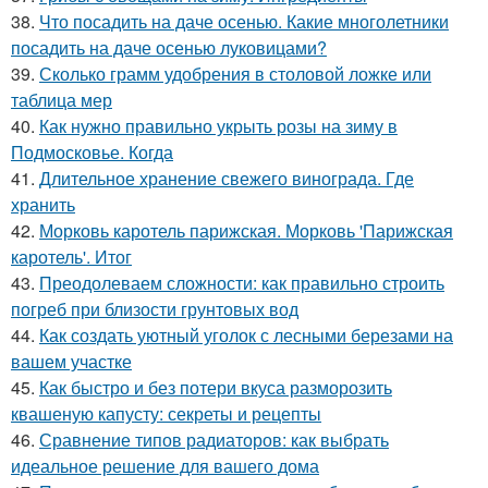
38.
Что посадить на даче осенью. Какие многолетники
посадить на даче осенью луковицами?
39.
Сколько грамм удобрения в столовой ложке или
таблица мер
40.
Как нужно правильно укрыть розы на зиму в
Подмосковье. Когда
41.
Длительное хранение свежего винограда. Где
хранить
42.
Морковь каротель парижская. Морковь 'Парижская
каротель'. Итог
43.
Преодолеваем сложности: как правильно строить
погреб при близости грунтовых вод
44.
Как создать уютный уголок с лесными березами на
вашем участке
45.
Как быстро и без потери вкуса разморозить
квашеную капусту: секреты и рецепты
46.
Сравнение типов радиаторов: как выбрать
идеальное решение для вашего дома