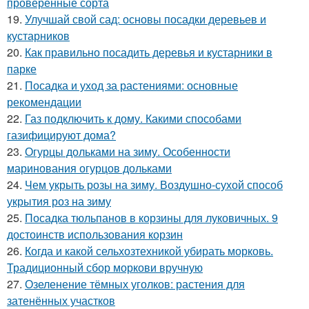
проверенные сорта
19.
Улучшай свой сад: основы посадки деревьев и
кустарников
20.
Как правильно посадить деревья и кустарники в
парке
21.
Посадка и уход за растениями: основные
рекомендации
22.
Газ подключить к дому. Какими способами
газифицируют дома?
23.
Огурцы дольками на зиму. Особенности
маринования огурцов дольками
24.
Чем укрыть розы на зиму. Воздушно-сухой способ
укрытия роз на зиму
25.
Посадка тюльпанов в корзины для луковичных. 9
достоинств использования корзин
26.
Когда и какой сельхозтехникой убирать морковь.
Традиционный сбор моркови вручную
27.
Озеленение тёмных уголков: растения для
затенённых участков