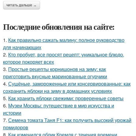
читать дальше →
Последние обновления на сайте:
1.
Как правильно сажать малину: полное руководство
для начинающих
2.
Кто пробует, все просят рецепт: уникальное блюдо,
которое покоряет всех
3.
Простые рецепты корнишонов на зиму: как
приготовить вкусные маринованные огурчики
4.
Сушёные, замороженные или консервированные: как
сохранить яблоки на зиму в домашних условиях
5.
Как хранить яблоки свежими: проверенные советы
6.
Музеи Москвы: путешествие в мир искусства и
истории
7.
Семена томата Таня F1: как получить высокий урожай
помидоров
8.
Как изменился облик Кремля с течения времени