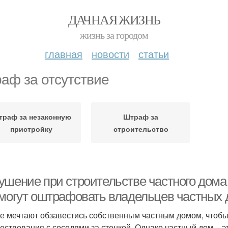
ДАЧНАЯ ЖИЗНЬ
жизнь за городом
главная
новости
статьи
аф за отсутствие
раф за незаконную
Штраф за
пристройку
строительство
ушение при строительстве частного дома 
 могут оштрафовать владельцев частных
е мечтают обзавестись собственным частным домом, чтобы 
ествования с соседями за стенкой. Однако частный дом – э