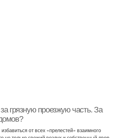
за грязную проезжую часть. За
 домов?
избавиться от всех «прелестей» взаимного
то не только свежий воздух и собственный двор.