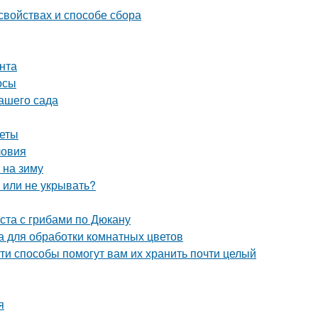
свойствах и способе сбора
унта
осы
вашего сада
веты
ловия
 на зиму
ь или не укрывать?
ста с грибами по Дюкану
 для обработки комнатных цветов
ти способы помогут вам их хранить почти целый
я