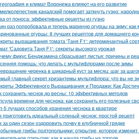
 география и климат Воронежа влияют на его развитие
 мелколепестник канадский помогает заткнуть гузно: народ
ва от поноса: эффективные рецепты из гузно
ин раз попробовала и теперь мариную огурцы на зиму: как
ринованные огурцы: 8 лучших рецептов для домашнего ко
креты выращивания томата 'Таня F1': детерминантный сорт
мат 'Садовита Таня F1': секреты высокого урожая
чему фикус Бенджамина сбрасывает листья: причины и ре
сенняя помощь: что делать с мультифлорами после зимы
евращение черенка в шикарный куст за месяц: шаг за шаго
мый главный секрет хризантемы мультифлора: что вы не зн
креты Эффективного Выращивания и Продажи: Как Достичь
к сохранить чеснок до весны: 10 эффективных методов
псула времени для чеснока: как сохранить его полезные св
п-5 лучших способов хранения чеснока в квартире
к приготовить идеальный соленый чеснок: простой рецепт
к за один сезон оздоровить почву в клубничной грядке
обычные грибы подтопольники: открытие, которое изменит
ивительное открытие: как я нашла грибы на тополе