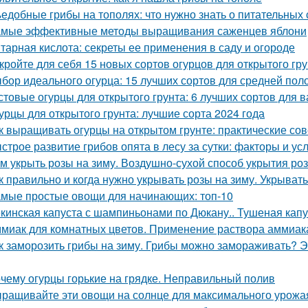
едобные грибы на тополях: что нужно знать о питательных 
мые эффективные методы выращивания саженцев яблони
тарная кислота: секреты ее применения в саду и огороде
кройте для себя 15 новых сортов огурцов для открытого гр
бор идеального огурца: 15 лучших сортов для средней пол
стовые огурцы для открытого грунта: 6 лучших сортов для 
урцы для открытого грунта: лучшие сорта 2024 года
к выращивать огурцы на открытом грунте: практические со
строе развитие грибов опята в лесу за сутки: факторы и ус
м укрыть розы на зиму. Воздушно-сухой способ укрытия роз
к правильно и когда нужно укрывать розы на зиму. Укрыват
мые простые овощи для начинающих: топ-10
кинская капуста с шампиньонами по Дюкану.. Тушеная капу
миак для комнатных цветов. Применение раствора аммиака
к заморозить грибы на зиму. Грибы можно замораживать? Э
чему огурцы горькие на грядке. Неправильный полив
ращивайте эти овощи на солнце для максимального урожа