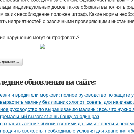
льцы индивидуальных домов также обязаны выполнять ряд
м за их несоблюдение положен штраф. Какие нормы необх
ать неприятностей с различными проверяющими инстанция
кие нарушения могут оштрафовать?
ь дальше →
ледние обновления на сайте:
езни и вредители моркови: полное руководство по защите 
 вырастить малину без лишних хлопот: советы для начина
ное руководство по выращиванию малины: всё, что нужно 
тремальный вызов: съешь банку за один раз
 сохранить летние яблоки свежими до зимы: советы и реко
 продлить свежесть: необходимые условия для хранения яб