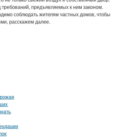
 требований, предъявляемых к ним законом.
одимо соблюдать жителям частных домов, чтобы
ми, расскажем далее.
урожая
ющих
знать
мендации
лок