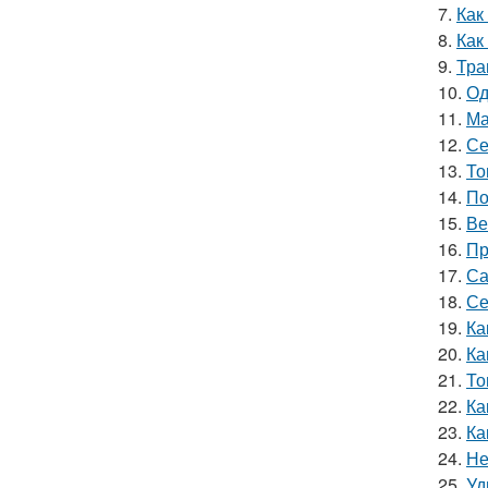
7.
Как
8.
Как
9.
Тра
10.
Од
11.
Ма
12.
Се
13.
То
14.
По
15.
Ве
16.
Пр
17.
Са
18.
Се
19.
Ка
20.
Ка
21.
То
22.
Ка
23.
Ка
24.
Не
25.
Уд