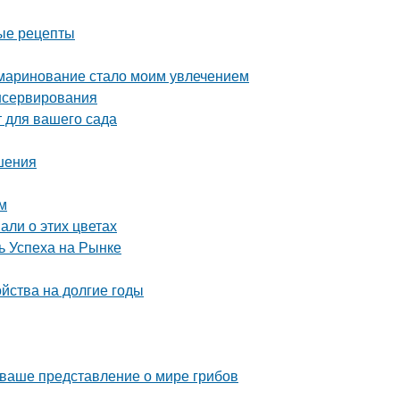
ные рецепты
 маринование стало моим увлечением
нсервирования
 для вашего сада
шения
м
али о этих цветах
 Успеха на Рынке
ойства на долгие годы
 ваше представление о мире грибов