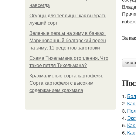
навсегда
Владе
Приче
Огурцы для теплицы: как выбрать
избеж
лучший сорт
Зеленые перцы на зиму в банках.
За ка
Маринованный болгарский перец
на зиму: 11 рецептов заготовки
Схема Тихельмана отопления. Что
читат
такое петля Тихельмана?
Крахмалистые сорта картофеля.
Пос
Сорта картофеля с высоким
содержанием крахмала
1.
Бол
2.
Как
3.
Пол
4.
Экс
5.
Как
6.
Как