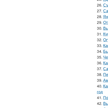
26.
Съ
27.
Са
28.
Ян
29.
От
30.
Вы
31.
Ку
32.
Ог
33.
Ка
34.
Бы
35.
Че
36.
Ка
37.
Са
38.
Пе
39.
Ам
40.
Ка
год
41.
По
42.
Вы