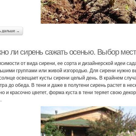
ь дальше →
но ли сирень сажать осенью. Выбор мес
исимости от вида сирени, ее сорта и дизайнерской идеи са
ьшими группами или живой изгородью. Для сирени нужно вы
 солнце освещает кусты сирени целый день. В крайнем случ
утра до обеда. В тени и даже в полутени сирень растет в нес
но и красочно цветет, форма куста в тени теряет свою деко
.