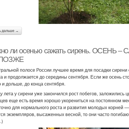
ь дальше →
но ли осенью сажать сирень. ОСЕНЬ 
 ПОЗЖЕ
тральной полосе России лучшее время для посадки сирени 
та и продолжается до середины сентября. Если же осень сто
 и дольше, до конца сентября.
цу лета у сирени уже закончился рост побегов, заложились 
цев еще есть время хорошо укорениться на постоянном мес
точно для нормального роста и развития молодых корней —
тся экземпляров, высаженных весной, то они часто погибаю
.)