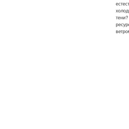
естес
холод
тени?
ресур
ветро