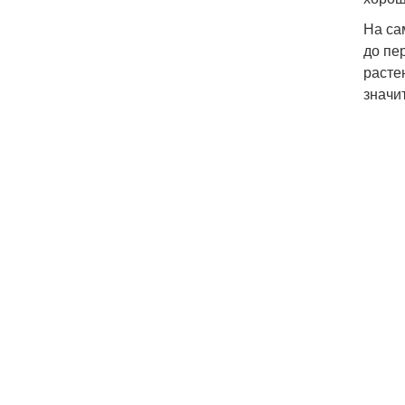
На са
до пе
расте
значи