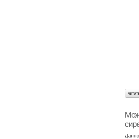
читат
Мож
сир
Данно