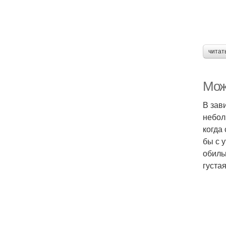
читат
Мож
В зав
небол
когда
бы с 
обиль
густая