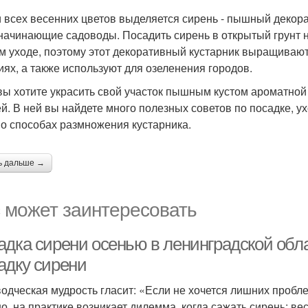
 всех весенних цветов выделяется сирень - пышный декора
начинающие садоводы. Посадить сирень в открытый грунт н
м уходе, поэтому этот декоративный кустарник выращиваю
иях, а также используют для озеленения городов.
вы хотите украсить свой участок пышным кустом ароматной
ей. В ней вы найдете много полезных советов по посадке, у
 о способах размножения кустарника.
ь дальше →
 может заинтересовать
дка сирени осенью в ленинградской обла
адку сирени
одческая мудрость гласит: «Если не хочется лишних пробле
о, на практике возникает дилемма, когда сажать сирень: ве