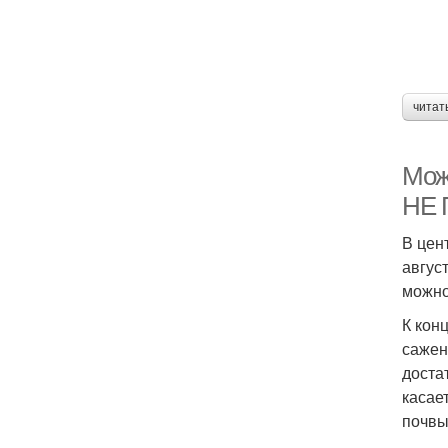
читат
Мож
НЕ
В цен
авгус
можно
К кон
сажен
доста
касае
почвы