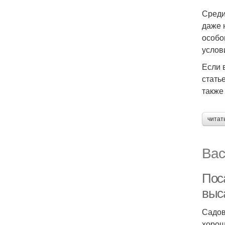
Среди
даже 
особо
услов
Если 
стать
также
читат
Вас
Поса
выс
Садов
хорош