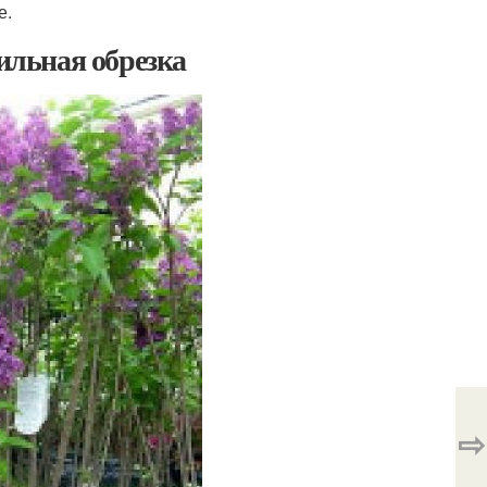
е.
вильная обрезка
⇨