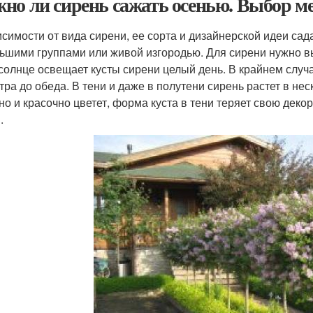
но ли сирень сажать осенью. Выбор м
исимости от вида сирени, ее сорта и дизайнерской идеи са
ьшими группами или живой изгородью. Для сирени нужно вы
 солнце освещает кусты сирени целый день. В крайнем случ
утра до обеда. В тени и даже в полутени сирень растет в нес
но и красочно цветет, форма куста в тени теряет свою деко
.