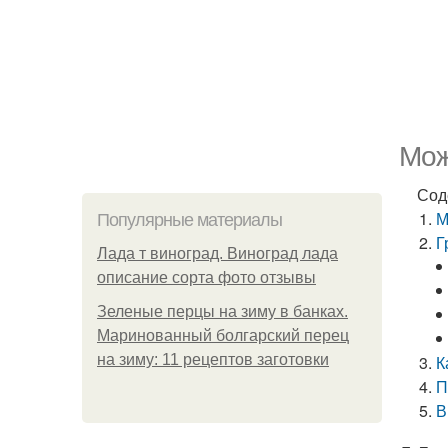
Мож
Сод
М
Популярные материалы
Г
Лада т виноград. Виноград лада
описание сорта фото отзывы
Зеленые перцы на зиму в банках.
Маринованный болгарский перец
на зиму: 11 рецептов заготовки
К
П
В