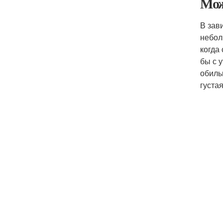
Мож
В зав
небол
когда
бы с 
обиль
густая