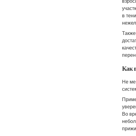
взрос
участ
в тен
нежел
Также
доста
качес
перен
Как 
Не ме
систе
Приме
увере
Во вр
небол
прижи