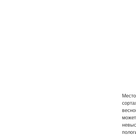
Место
сорта
весно
может
невыс
полог