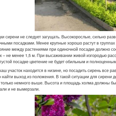
ки сирени не следует загущать. Высокорослые, сильно ра
чными посадками. Менее крупные хорошо растут в группах п
ояние между растениями при одиночной посадке должно сост
х – не менее 1,5 м. При высаживании живой изгородью рас
 густой посадке цветение не будет обильным и полноценным
ваш участок находится в низине, но посадить сирень все рав
 найти выход из положения. В такой ситуации для сирени 
, только немного выше. Высота и площадь холма должны быт
али и не вымерзали.