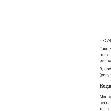
Рисун
Также
остат
его не
Здоро
(рисун
Когд
Многи
весна
таких