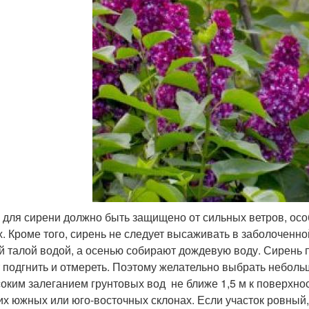
 для сирени должно быть защищено от сильных ветров, особ
х. Кроме того, сирень не следует высаживать в заболоченн
й талой водой, а осенью собирают дождевую воду. Сирень п
 подгнить и отмереть. Поэтому желательно выбрать небол
оким залеганием грунтовых вод не ближе 1,5 м к поверхно
их южных или юго-восточных склонах. Если участок ровный