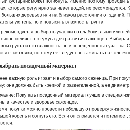
лый кустарник может погибнуть. Именно поэтому проводить
ках, которые регулярно заливает водой, не рекомендуется. 
и больших деревьев или на близком расстоянии от зданий. 
ательную тень, но и повысить влажность грунта.
 рекомендуется выбирать участки со слабокислыми или не
точное количество гумуса для развития саженцев. Выбирая 
твом грунта и его влажность, но и освещенностью участка. 
осит сквозняки, поэтому ее следует высаживать на солнечн
выбрать посадочный материал
нее важную роль играет и выбор самого саженца. При поку
му: она должна быть крепкой и разветвленной, а ее диаметр
чание: Покупать посадочный материал лучше в специализиро
ны в качестве и здоровье саженцев.
емя покупки можно провести небольшую проверку жизнеспо
ьшой корень и согнуть его. Если он сломается и потемнеет, 
вется.