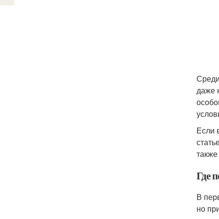
Среди
даже 
особо
услов
Если 
стать
также
Где п
В пер
но пр