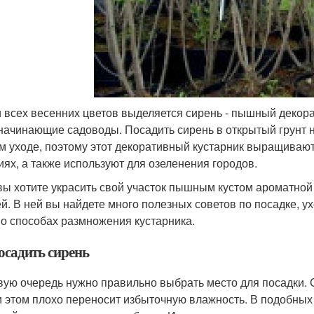
 всех весенних цветов выделяется сирень - пышный декора
начинающие садоводы. Посадить сирень в открытый грунт н
м уходе, поэтому этот декоративный кустарник выращиваю
иях, а также используют для озеленения городов.
вы хотите украсить свой участок пышным кустом ароматной
ей. В ней вы найдете много полезных советов по посадке, у
 о способах размножения кустарника.
осадить сирень
вую очередь нужно правильно выбрать место для посадки. 
и этом плохо переносит избыточную влажность. В подобных 