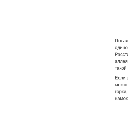
Посад
одино
Расст
аллея
такой
Если 
можно
горки
намок