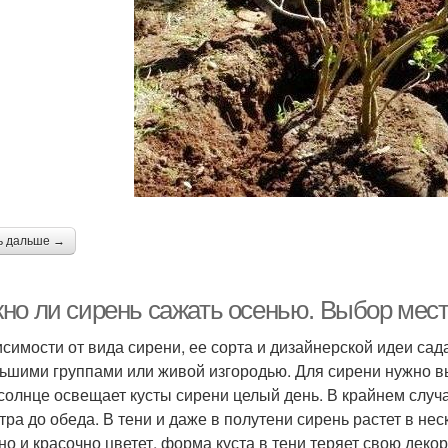
ь дальше →
но ли сирень сажать осенью. Выбор мес
исимости от вида сирени, ее сорта и дизайнерской идеи са
ьшими группами или живой изгородью. Для сирени нужно вы
 солнце освещает кусты сирени целый день. В крайнем случ
утра до обеда. В тени и даже в полутени сирень растет в нес
но и красочно цветет, форма куста в тени теряет свою деко