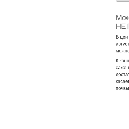
Мож
НЕ
В цен
авгус
можно
К кон
сажен
доста
касае
почвы