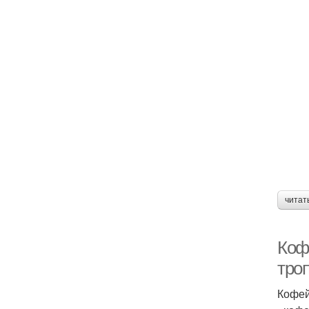
читат
Коф
тро
Кофей