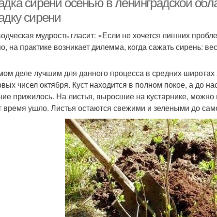
дка сирени осенью в ленинградской обла
адку сирени
одческая мудрость гласит: «Если не хочется лишних пробле
о, на практике возникает дилемма, когда сажать сирень: ве
мом деле лучшим для данного процесса в средних широтах 
рвых чисел октября. Куст находится в полном покое, а до н
ние прижилось. На листья, выросшие на кустарнике, можно н
т время ушло. Листья остаются свежими и зелеными до сам