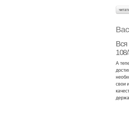
читат
Вас
Вся
108
А теп
дости
необх
свои 
качес
держа