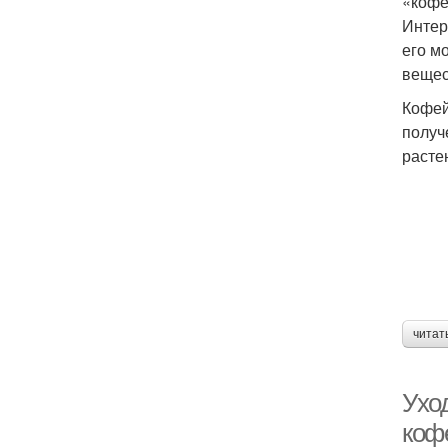
«кофе
Интер
его м
вещес
Кофей
получ
расте
читат
Ухо
коф