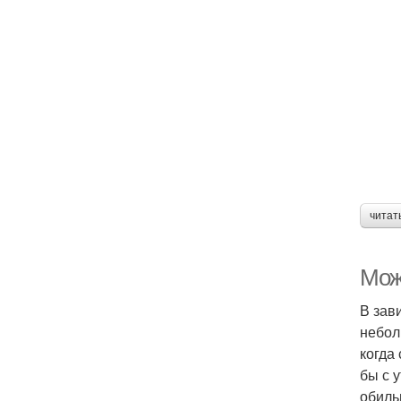
читат
Мож
В зав
небол
когда
бы с 
обиль