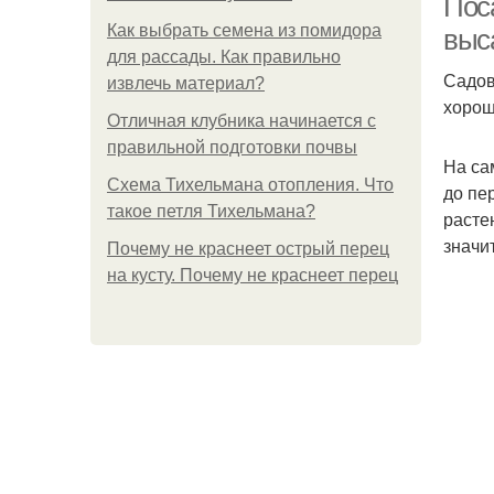
Поса
Как выбрать семена из помидора
выс
для рассады. Как правильно
Садов
извлечь материал?
хорош
Отличная клубника начинается с
правильной подготовки почвы
На са
Схема Тихельмана отопления. Что
до пе
такое петля Тихельмана?
расте
значи
Почему не краснеет острый перец
на кусту. Почему не краснеет перец