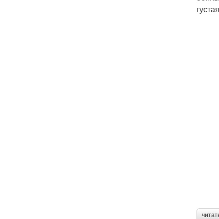
густая
читат