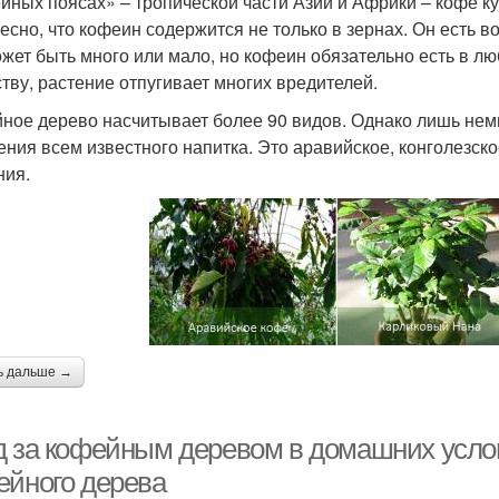
йных поясах» – тропической части Азии и Африки – кофе к
есно, что кофеин содержится не только в зернах. Он есть во
ожет быть много или мало, но кофеин обязательно есть в 
тву, растение отпугивает многих вредителей.
ное дерево насчитывает более 90 видов. Однако лишь нем
ения всем известного напитка. Это аравийское, конголезск
ния.
ь дальше →
д за кофейным деревом в домашних усло
ейного дерева