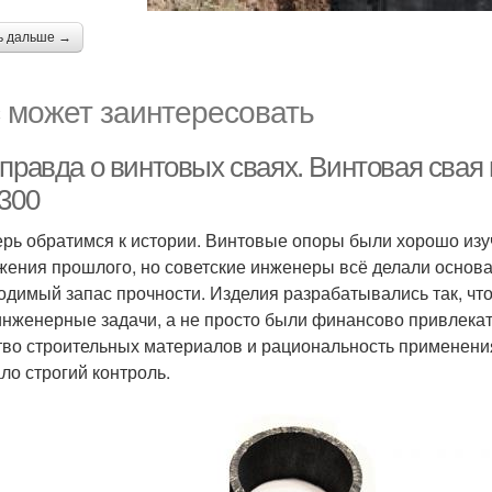
ь дальше →
 может заинтересовать
 правда о винтовых сваях. Винтовая сва
/300
ерь обратимся к истории. Винтовые опоры были хорошо из
жения прошлого, но советские инженеры всё делали основат
одимый запас прочности. Изделия разрабатывались так, ч
инженерные задачи, а не просто были финансово привлекат
тво строительных материалов и рациональность применения
ло строгий контроль.