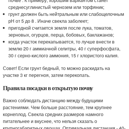
почве . К примеру, хорошим вариантом станет
среднесуглинистый чернозем или торфяник;
грунт должен быть нейтральным или слабощелочным
рН от 5 до 8 . Иначе свекла заболеет;
пригодной считается земля после лука, томатов,
зерновых, огурцов, перца, бобовых, баклажанов;
когда участок перекапывается, то лучше внести в
землю 20 г аммиачной селитры, 40 г суперфосфата,
30 г серно-кислого аммония, 15 г хлористого калия.
Совет! Если грунт бедный, то можно раскидать на
участке 3 кг перегноя, затем перекопать.
Правила посадки в открытую почву
Важно соблюдать дистанцию между будущими
растениями. Чем больше расстояние, тем крупнее
корнеплод. Свекла средних размеров намного
питательнее и вкуснее, что нельзя сказать о
крупногабаритных овощах. Оптимальная дистанция - 40-