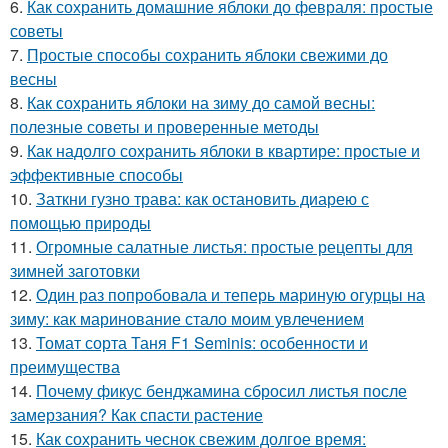
6.
Как сохранить домашние яблоки до февраля: простые
советы
7.
Простые способы сохранить яблоки свежими до
весны
8.
Как сохранить яблоки на зиму до самой весны:
полезные советы и проверенные методы
9.
Как надолго сохранить яблоки в квартире: простые и
эффективные способы
10.
Заткни гузно трава: как остановить диарею с
помощью природы
11.
Огромные салатные листья: простые рецепты для
зимней заготовки
12.
Один раз попробовала и теперь мариную огурцы на
зиму: как маринование стало моим увлечением
13.
Томат сорта Таня F1 Seminis: особенности и
преимущества
14.
Почему фикус бенджамина сбросил листья после
замерзания? Как спасти растение
15.
Как сохранить чеснок свежим долгое время: