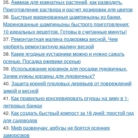
35.
Аммиак для комнатных растений, как разводить.
Приготовление раствора и расчет дозировки для цветов
36.
Быстрые маринованные шампиньоны из банки.
Маринованные шампиньоны быстрого приготовления:
10 идеальных рецептов. Готовы в считанные минуты!
37.
Ремонтантная малина подкормка весной. Чем
удобрять ремонтантную малину весной
38.
Какие ягодные кустарники можно и нужно сажать
осенью. Посадка ежевики осенью
39.
Использование корзинок для посадки луковичных.
Зачем нужны корзины для луковичных?
40.
Защита корней плодовых деревьев от повреждений
зимой и весной
41.
Как правильно консервировать огурцы на зиму в 1-
литровых банках
42.
Как создать быстрый компост за 18 дней: простой гид
для садоводов
43.
Миф развенчан: арбузы не боятся осенних
заморозков