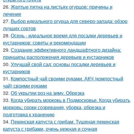
26.
Желтые пятна на листьях огурцов: причины и
лечение
27.
Выбор идеального огурца для северо-запада: обзор
лучших сортов
28.
Осень - идеальное время для посадки деревьев и
кустарников: советы и рекомендации
29.
Создание эффективного ландшафтного дизайна:
принципы расположения деревьев и кустарников
30.
Улучшай свой сад: основы посадки деревьев и
кустарников
31.
Компостный чай своими руками. АКЧ (компостный
чай) своими руками
32.
Об укрытии роз на зиму. Обрезка
33.
Когда убирать морковь в Подмосковье. Когда убирать
морковь: сроки созревания, уборка, обрезка и
подготовка к хранению
34.
Пекинская капуста с грибам. Тушеная пекинская
капуста с грибами, очень нежная и сочная