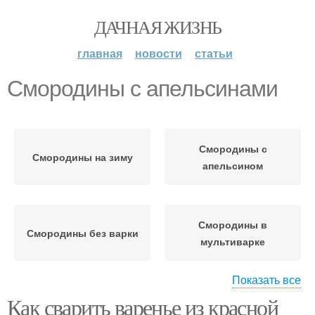
ДАЧНАЯ ЖИЗНЬ
главная
новости
статьи
Смородины с апельсинами
Смородины с
Смородины на зиму
апельсином
Смородины в
Смородины без варки
мультиварке
Показать все
Как сварить варенье из красной
Пятиминутка из
Смородины без