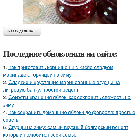
читать дальше →
Последние обновления на сайте:
1.
Как приготовить корнишоны в кисло-сладком
маринаде с горчицей на зиму
2.
Сладкие и хрустящие маринованные огурцы на
литровую банку: простой рецепт
3.
Секреты хранения яблок: как сохранить свежесть на
зиму
4.
Как сохранить домашние яблоки до февраля: простые
советы
5.
Огурцы на зиму: самый вкусный болгарский рецепт,
который полюбится всей семье