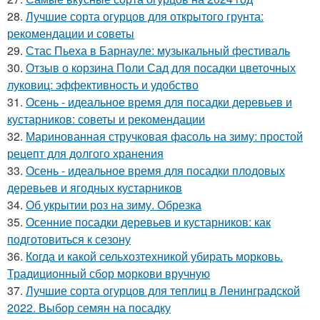
28.
Лучшие сорта огурцов для открытого грунта:
рекомендации и советы
29.
Стас Пьеха в Барнауле: музыкальный фестиваль
30.
Отзыв о корзина Поли Сад для посадки цветочных
луковиц: эффективность и удобство
31.
Осень - идеальное время для посадки деревьев и
кустарников: советы и рекомендации
32.
Маринованная стручковая фасоль на зиму: простой
рецепт для долгого хранения
33.
Осень - идеальное время для посадки плодовых
деревьев и ягодных кустарников
34.
Об укрытии роз на зиму. Обрезка
35.
Осенние посадки деревьев и кустарников: как
подготовиться к сезону
36.
Когда и какой сельхозтехникой убирать морковь.
Традиционный сбор моркови вручную
37.
Лучшие сорта огурцов для теплиц в Ленинградской
2022. Выбор семян на посадку