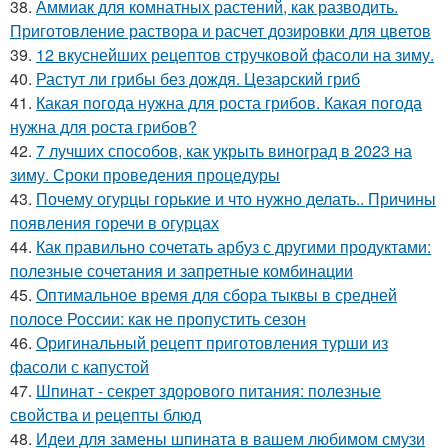
38.
Аммиак для комнатных растений, как разводить.
Приготовление раствора и расчет дозировки для цветов
39.
12 вкуснейших рецептов стручковой фасоли на зиму.
40.
Растут ли грибы без дождя. Цезарский гриб
41.
Какая погода нужна для роста грибов. Какая погода
нужна для роста грибов?
42.
7 лучших способов, как укрыть виноград в 2023 на
зиму. Сроки проведения процедуры
43.
Почему огурцы горькие и что нужно делать.. Причины
появления горечи в огурцах
44.
Как правильно сочетать арбуз с другими продуктами:
полезные сочетания и запретные комбинации
45.
Оптимальное время для сбора тыквы в средней
полосе России: как не пропустить сезон
46.
Оригинальный рецепт приготовления турши из
фасоли с капустой
47.
Шпинат - секрет здорового питания: полезные
свойства и рецепты блюд
48.
Идеи для замены шпината в вашем любимом смузи