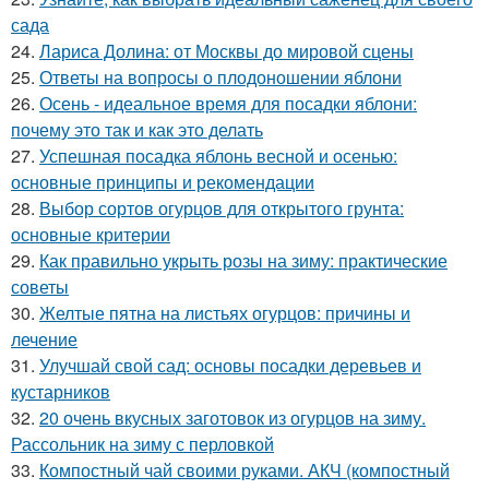
сада
24.
Лариса Долина: от Москвы до мировой сцены
25.
Ответы на вопросы о плодоношении яблони
26.
Осень - идеальное время для посадки яблони:
почему это так и как это делать
27.
Успешная посадка яблонь весной и осенью:
основные принципы и рекомендации
28.
Выбор сортов огурцов для открытого грунта:
основные критерии
29.
Как правильно укрыть розы на зиму: практические
советы
30.
Желтые пятна на листьях огурцов: причины и
лечение
31.
Улучшай свой сад: основы посадки деревьев и
кустарников
32.
20 очень вкусных заготовок из огурцов на зиму.
Рассольник на зиму с перловкой
33.
Компостный чай своими руками. АКЧ (компостный