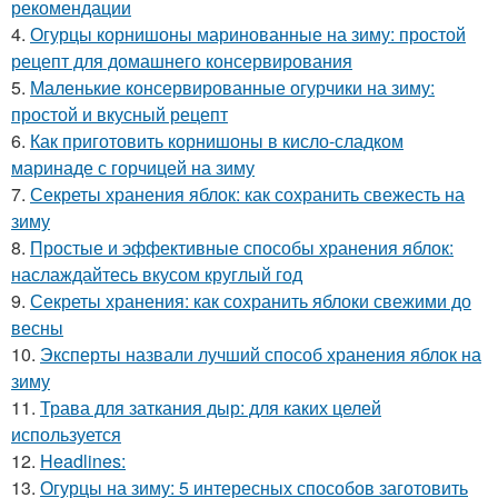
рекомендации
4.
Огурцы корнишоны маринованные на зиму: простой
рецепт для домашнего консервирования
5.
Маленькие консервированные огурчики на зиму:
простой и вкусный рецепт
6.
Как приготовить корнишоны в кисло-сладком
маринаде с горчицей на зиму
7.
Секреты хранения яблок: как сохранить свежесть на
зиму
8.
Простые и эффективные способы хранения яблок:
наслаждайтесь вкусом круглый год
9.
Секреты хранения: как сохранить яблоки свежими до
весны
10.
Эксперты назвали лучший способ хранения яблок на
зиму
11.
Трава для заткания дыр: для каких целей
используется
12.
Headlines:
13.
Огурцы на зиму: 5 интересных способов заготовить