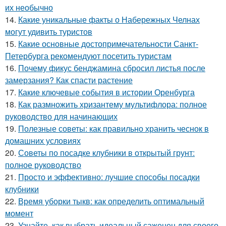
их необычно
14.
Какие уникальные факты о Набережных Челнах
могут удивить туристов
15.
Какие основные достопримечательности Санкт-
Петербурга рекомендуют посетить туристам
16.
Почему фикус бенджамина сбросил листья после
замерзания? Как спасти растение
17.
Какие ключевые события в истории Оренбурга
18.
Как размножить хризантему мультифлора: полное
руководство для начинающих
19.
Полезные советы: как правильно хранить чеснок в
домашних условиях
20.
Советы по посадке клубники в открытый грунт:
полное руководство
21.
Просто и эффективно: лучшие способы посадки
клубники
22.
Время уборки тыкв: как определить оптимальный
момент
23.
Узнайте, как выбрать идеальный саженец для своего