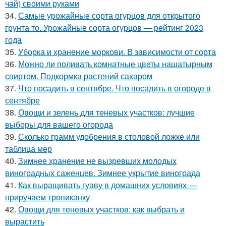
чай) своими руками
34.
Самые урожайные сорта огурцов для открытого
грунта то. Урожайные сорта огурцов — рейтинг 2023
года
35.
Уборка и хранение моркови. В зависимости от сорта
36.
Можно ли поливать комнатные цветы нашатырным
спиртом. Подкормка растений сахаром
37.
Что посадить в сентябре. Что посадить в огороде в
сентябре
38.
Овощи и зелень для теневых участков: лучшие
выборы для вашего огорода
39.
Сколько грамм удобрения в столовой ложке или
таблица мер
40.
Зимнее хранение не вызревших молодых
виноградных саженцев. Зимнее укрытие винограда
41.
Как выращивать гуаву в домашних условиях —
приручаем тропиканку
42.
Овощи для теневых участков: как выбрать и
вырастить