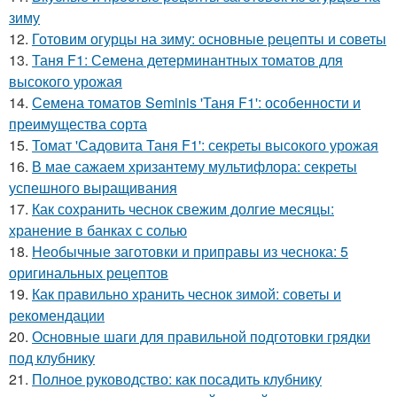
зиму
12.
Готовим огурцы на зиму: основные рецепты и советы
13.
Таня F1: Семена детерминантных томатов для
высокого урожая
14.
Семена томатов Seminis 'Таня F1': особенности и
преимущества сорта
15.
Томат 'Садовита Таня F1': секреты высокого урожая
16.
В мае сажаем хризантему мультифлора: секреты
успешного выращивания
17.
Как сохранить чеснок свежим долгие месяцы:
хранение в банках с солью
18.
Необычные заготовки и приправы из чеснока: 5
оригинальных рецептов
19.
Как правильно хранить чеснок зимой: советы и
рекомендации
20.
Основные шаги для правильной подготовки грядки
под клубнику
21.
Полное руководство: как посадить клубнику