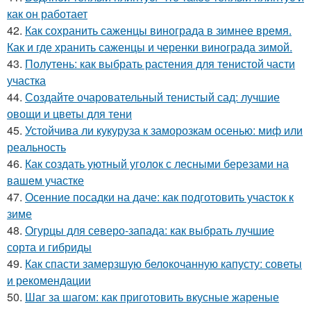
как он работает
42.
Как сохранить саженцы винограда в зимнее время.
Как и где хранить саженцы и черенки винограда зимой.
43.
Полутень: как выбрать растения для тенистой части
участка
44.
Создайте очаровательный тенистый сад: лучшие
овощи и цветы для тени
45.
Устойчива ли кукуруза к заморозкам осенью: миф или
реальность
46.
Как создать уютный уголок с лесными березами на
вашем участке
47.
Осенние посадки на даче: как подготовить участок к
зиме
48.
Огурцы для северо-запада: как выбрать лучшие
сорта и гибриды
49.
Как спасти замерзшую белокочанную капусту: советы
и рекомендации
50.
Шаг за шагом: как приготовить вкусные жареные