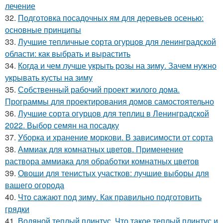
лечение
32.
Подготовка посадочных ям для деревьев осенью:
основные принципы
33.
Лучшие тепличные сорта огурцов для ленинградской
области: как выбрать и вырастить
34.
Когда и чем лучше укрыть розы на зиму. Зачем нужно
укрывать кусты на зиму
35.
Собственный рабочий проект жилого дома.
Программы для проектирования домов самостоятельно
36.
Лучшие сорта огурцов для теплиц в Ленинградской
2022. Выбор семян на посадку
37.
Уборка и хранение моркови. В зависимости от сорта
38.
Аммиак для комнатных цветов. Применение
раствора аммиака для обработки комнатных цветов
39.
Овощи для тенистых участков: лучшие выборы для
вашего огорода
40.
Что сажают под зиму. Как правильно подготовить
грядки
41.
Водяной теплый плинтус. Что такое теплый плинтус и