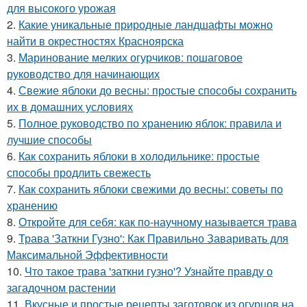
для высокого урожая
2.
Какие уникальные природные ландшафты можно
найти в окрестностях Красноярска
3.
Маринование мелких огурчиков: пошаговое
руководство для начинающих
4.
Свежие яблоки до весны: простые способы сохранить
их в домашних условиях
5.
Полное руководство по хранению яблок: правила и
лучшие способы
6.
Как сохранить яблоки в холодильнике: простые
способы продлить свежесть
7.
Как сохранить яблоки свежими до весны: советы по
хранению
8.
Откройте для себя: как по-научному называется трава
9.
Трава 'Заткни Гузно': Как Правильно Заваривать для
Максимальной Эффективности
10.
Что такое трава 'заткни гузно'? Узнайте правду о
загадочном растении
11.
Вкусные и простые рецепты заготовок из огурцов на