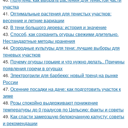
участка
41.
Оптимальные растения для тенистых участков:
весенние и летние вариации
42.
В тени большого дерева: история и значение
43.
Способ, как сохранить огурцы свежими длительно.
Нестандартные методы хранения
44.
Огородные культуры для тени: лучшие выборы для
теневых участков
45.
Почему огурцы горькие и что нужно делать.. Причины
появления горечи в огурцах
46.
Электрогрили для барбекю: новый тренд на рынке
России
47.
Осенние посадки на даче: как подготовить участок к
зиме
48.
Розы спокойно выдерживают понижение
температуры до 0 градусов по Цельсию: факты и советы
49.
Как спасти замерзшую белокочанную капусту: советы
и рекомендации