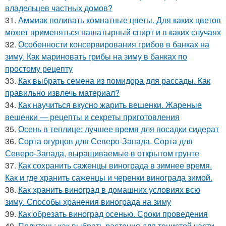
владельцев частных домов?
31.
Аммиак поливать комнатные цветы. Для каких цветов
может применяться нашатырный спирт и в каких случаях
32.
Особенности консервирования грибов в банках на
зиму. Как мариновать грибы на зиму в банках по
простому рецепту
33.
Как выбрать семена из помидора для рассады. Как
правильно извлечь материал?
34.
Как научиться вкусно жарить вешенки. Жареные
вешенки — рецепты и секреты приготовления
35.
Осень в теплице: лучшее время для посадки сидерат
36.
Сорта огурцов для Северо-Запада. Сорта для
Северо-Запада, выращиваемые в открытом грунте
37.
Как сохранить саженцы винограда в зимнее время.
Как и где хранить саженцы и черенки винограда зимой.
38.
Как хранить виноград в домашних условиях всю
зиму. Способы хранения винограда на зиму
39.
Как обрезать виноград осенью. Сроки проведения
40.
Полутень: как выбрать растения для тенистой части