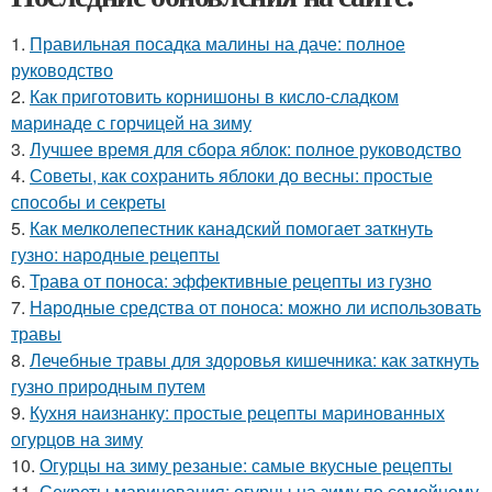
1.
Правильная посадка малины на даче: полное
руководство
2.
Как приготовить корнишоны в кисло-сладком
маринаде с горчицей на зиму
3.
Лучшее время для сбора яблок: полное руководство
4.
Советы, как сохранить яблоки до весны: простые
способы и секреты
5.
Как мелколепестник канадский помогает заткнуть
гузно: народные рецепты
6.
Трава от поноса: эффективные рецепты из гузно
7.
Народные средства от поноса: можно ли использовать
травы
8.
Лечебные травы для здоровья кишечника: как заткнуть
гузно природным путем
9.
Кухня наизнанку: простые рецепты маринованных
огурцов на зиму
10.
Огурцы на зиму резаные: самые вкусные рецепты
11.
Секреты маринования: огурцы на зиму по семейному