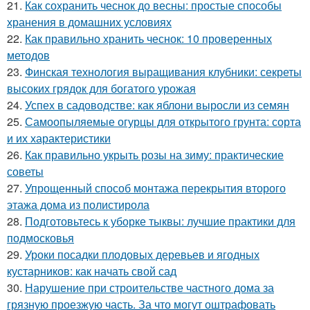
21.
Как сохранить чеснок до весны: простые способы
хранения в домашних условиях
22.
Как правильно хранить чеснок: 10 проверенных
методов
23.
Финская технология выращивания клубники: секреты
высоких грядок для богатого урожая
24.
Успех в садоводстве: как яблони выросли из семян
25.
Самоопыляемые огурцы для открытого грунта: сорта
и их характеристики
26.
Как правильно укрыть розы на зиму: практические
советы
27.
Упрощенный способ монтажа перекрытия второго
этажа дома из полистирола
28.
Подготовьтесь к уборке тыквы: лучшие практики для
подмосковья
29.
Уроки посадки плодовых деревьев и ягодных
кустарников: как начать свой сад
30.
Нарушение при строительстве частного дома за
грязную проезжую часть. За что могут оштрафовать