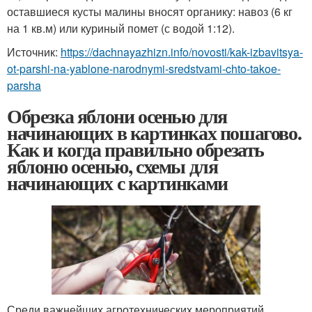
оставшиеся кусты малины вносят органику: навоз (6 кг
на 1 кв.м) или куриный помет (с водой 1:12).
Источник:
https://dachnayazhizn.info/novosti/kak-izbavitsya-
ot-parshi-na-yablone-narodnymi-sredstvami-chto-takoe-
parsha
Обрезка яблони осенью для
начинающих в картинках пошагово.
Как и когда правильно обрезать
яблоню осенью, схемы для
начинающих с картинками
Среди важнейших агротехнических мероприятий